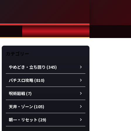
カテゴリー
やめどき・立ち回り (345)
パチスロ攻略 (810)
呪術廻戦 (7)
天井・ゾーン (105)
朝一・リセット (29)