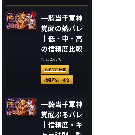
一騎当千軍神
覚醒の熱バレ
｜低・中・高
の信頼度比較
2026/8/6
パチスロ攻略
機種評価・総合
一騎当千軍神
覚醒ぷるバレ
｜信頼度・キ
ャラ法則一覧