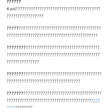
??????
Kuni???????????????????????????????????????
?????????????????
?????
??????????????????????????????????????
??????????????????????????????????????????
????????
??????????????????????????????????
???????????????????????????????????????????
???????????????
???????
????????????????????????????????????
??????????????????????????????????
???????
????????????????????????????????????
???????????????????????????????????????
????
????
????????