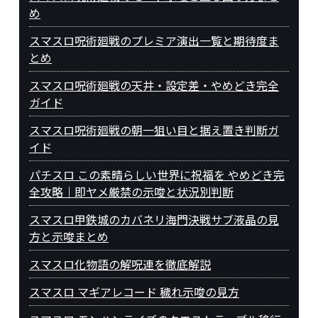
め
スマスロ呪術廻戦のプレミア演出一覧と期待度ま
とめ
スマスロ呪術廻戦の天井・設定差・やめどき完全
ガイド
スマスロ呪術廻戦の朝一狙い目と据え置き判断ガ
イド
パチスロ この素晴らしい世界に祝福を やめどき完
全攻略｜即ヤメ厳禁の示唆と状況別判断
スマスロ甲鉄城のカバネリ海門決戦サブ液晶の見
方と示唆まとめ
スマスロ化物語の解呪連を徹底解説
スマスロ マギアレコード 穢れ示唆の見方