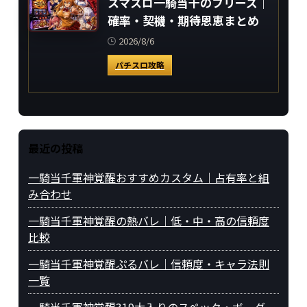
スマスロ一騎当千のフリーズ｜
確率・契機・期待恩恵まとめ
2026/8/6
パチスロ攻略
最近の投稿
一騎当千軍神覚醒おすすめカスタム｜占有率と組
み合わせ
一騎当千軍神覚醒の熱バレ｜低・中・高の信頼度
比較
一騎当千軍神覚醒ぷるバレ｜信頼度・キャラ法則
一覧