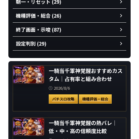
朝一・リセット (29)
機種評価・総合 (26)
終了画面・示唆 (87)
設定判別 (29)
一騎当千軍神覚醒おすすめカス
タム｜占有率と組み合わせ
2026/8/6
パチスロ攻略
機種評価・総合
一騎当千軍神覚醒の熱バレ｜
低・中・高の信頼度比較