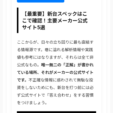
【最重要】新台スペックはこ
こで確認！主要メーカー公式
サイト5選
ここからが、日々の立ち回りに最も直結す
る情報源です。巷に溢れる解析情報や実践
値も参考にはなりますが、それらは全て非
公式なもの。
唯一無二の「正解」が書かれ
ている場所、それがメーカーの公式サイト
です。
不正確な情報に惑わされて無駄な投
資をしないためにも、新台を打つ前には必
ず公式サイトで「答え合わせ」をする習慣
をつけましょう。