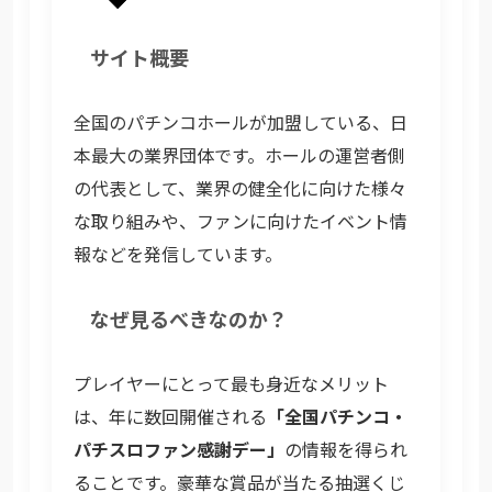
サイト概要
全国のパチンコホールが加盟している、日
本最大の業界団体です。ホールの運営者側
の代表として、業界の健全化に向けた様々
な取り組みや、ファンに向けたイベント情
報などを発信しています。
なぜ見るべきなのか？
プレイヤーにとって最も身近なメリット
は、年に数回開催される
「全国パチンコ・
パチスロファン感謝デー」
の情報を得られ
ることです。豪華な賞品が当たる抽選くじ