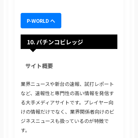
P-WORLD へ
10. パチンコビレッジ
サイト概要
業界ニュースや新台の速報、試打レポート
など、速報性と専門性の高い情報を発信す
る大手メディアサイトです。プレイヤー向
けの情報だけでなく、業界関係者向けのビ
ジネスニュースも扱っているのが特徴で
す。