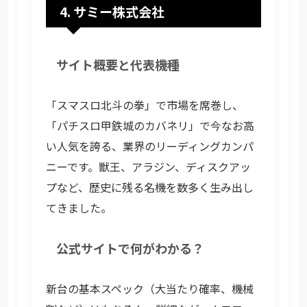
4. サミー株式会社
サイト概要と代表機種
「スマスロ北斗の拳」で市場を席巻し、
「パチスロ甲鉄城のカバネリ」で今なお高
い人気を誇る、業界のリーディングカンパ
ニーです。獣王、アラジン、ディスクアッ
プなど、歴史に残る名機を数多く生み出し
てきました。
公式サイトで何がわかる？
新台の基本スペック（大当たり確率、機械