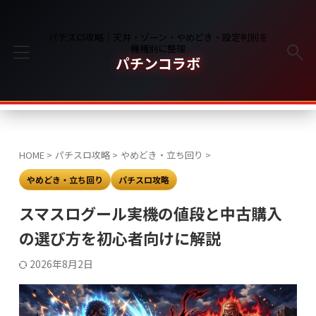
パチスロ攻略｜天井・ゾーン・やめどき・設定判別を
機種別に整理
パチンコラボ
HOME
>
パチスロ攻略
>
やめどき・立ち回り
>
やめどき・立ち回り
パチスロ攻略
スマスログール実機の値段と中古購入
の選び方を初心者向けに解説
2026年8月2日