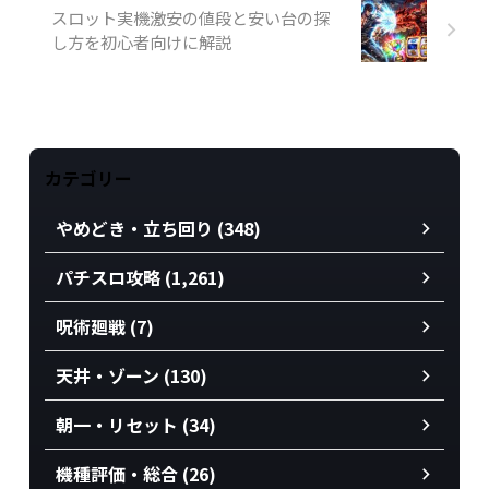
スロット実機激安の値段と安い台の探
し方を初心者向けに解説
カテゴリー
やめどき・立ち回り (348)
パチスロ攻略 (1,261)
呪術廻戦 (7)
天井・ゾーン (130)
朝一・リセット (34)
機種評価・総合 (26)