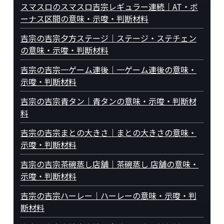
スマスロのスマスロ吉宗レギュラー連続｜AT・ボ
ーナス区間の意味・示唆・判断材料
吉宗の吉宗夕方ステージ｜ステージ・ステチェン
の意味・示唆・判断材料
吉宗の吉宗一ゲーム連後｜一ゲーム連後の意味・
示唆・判断材料
吉宗の吉宗青タン｜青タンの意味・示唆・判断材
料
吉宗の吉宗まとの大きさ｜まとの大きさの意味・
示唆・判断材料
吉宗の吉宗茶碗蒸し店舗｜茶碗蒸し 店舗の意味・
示唆・判断材料
吉宗の吉宗ハーレー｜ハーレーの意味・示唆・判
断材料