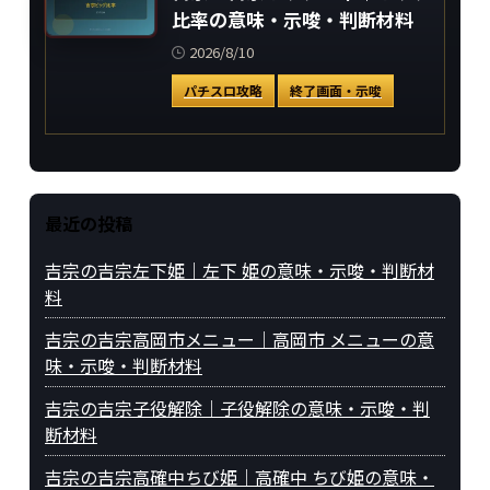
比率の意味・示唆・判断材料
2026/8/10
パチスロ攻略
終了画面・示唆
最近の投稿
吉宗の吉宗左下姫｜左下 姫の意味・示唆・判断材
料
吉宗の吉宗高岡市メニュー｜高岡市 メニューの意
味・示唆・判断材料
吉宗の吉宗子役解除｜子役解除の意味・示唆・判
断材料
吉宗の吉宗高確中ちび姫｜高確中 ちび姫の意味・