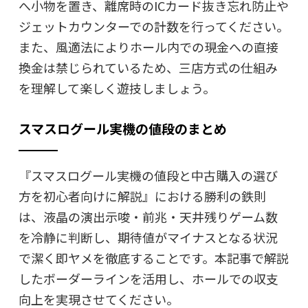
へ小物を置き、離席時のICカード抜き忘れ防止や
ジェットカウンターでの計数を行ってください。
また、風適法によりホール内での現金への直接
換金は禁じられているため、三店方式の仕組み
を理解して楽しく遊技しましょう。
スマスログール実機の値段のまとめ
『スマスログール実機の値段と中古購入の選び
方を初心者向けに解説』における勝利の鉄則
は、液晶の演出示唆・前兆・天井残りゲーム数
を冷静に判断し、期待値がマイナスとなる状況
で潔く即ヤメを徹底することです。本記事で解説
したボーダーラインを活用し、ホールでの収支
向上を実現させてください。