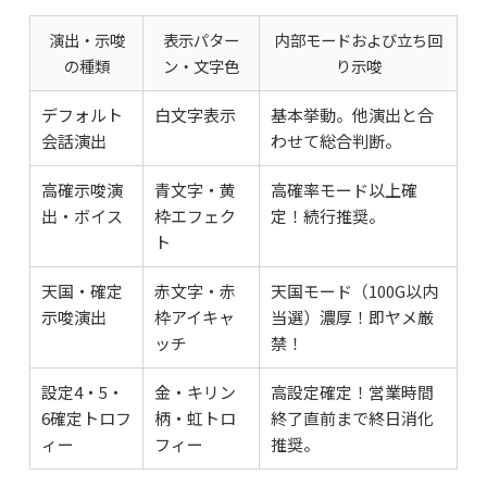
演出・示唆
表示パター
内部モードおよび立ち回
の種類
ン・文字色
り示唆
デフォルト
白文字表示
基本挙動。他演出と合
会話演出
わせて総合判断。
高確示唆演
青文字・黄
高確率モード以上確
出・ボイス
枠エフェク
定！続行推奨。
ト
天国・確定
赤文字・赤
天国モード（100G以内
示唆演出
枠アイキャ
当選）濃厚！即ヤメ厳
ッチ
禁！
設定4・5・
金・キリン
高設定確定！営業時間
6確定トロフ
柄・虹トロ
終了直前まで終日消化
ィー
フィー
推奨。