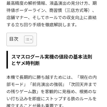
最高精度の解析情報、液晶演出の見分け方、期
待値ボーダーライン、商習慣（三店方式等）、
店舗マナー、そしてホールでの収支向上に直結
する立ち回り手順を徹底解説します。
目次
スマスログール実機の値段の基本法則
とヤメ時判断
本機で長期的に勝ち越すためには、「現在の内
部モード」「前兆演出の強弱」「次回天井まで
の残りゲーム数」を客観的に見極め、根拠のな
い打ち込みを即座にストップする鉄のルールを
確立することが最も重要です。