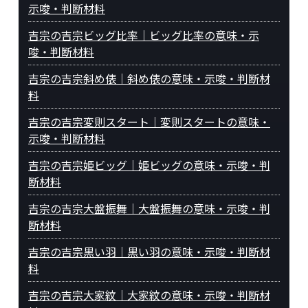
示唆・判断材料
吉宗の吉宗ビッグ比率｜ビッグ比率の意味・示
唆・判断材料
吉宗の吉宗斜め俵｜斜め俵の意味・示唆・判断材
料
吉宗の吉宗変則スタート｜変則スタートの意味・
示唆・判断材料
吉宗の吉宗姫ビッグ｜姫ビッグの意味・示唆・判
断材料
吉宗の吉宗大盤振舞｜大盤振舞の意味・示唆・判
断材料
吉宗の吉宗黒い羽｜黒い羽の意味・示唆・判断材
料
吉宗の吉宗大家紋｜大家紋の意味・示唆・判断材