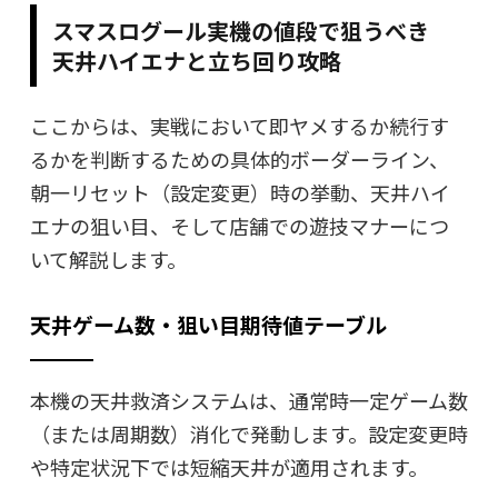
スマスログール実機の値段で狙うべき
天井ハイエナと立ち回り攻略
ここからは、実戦において即ヤメするか続行す
るかを判断するための具体的ボーダーライン、
朝一リセット（設定変更）時の挙動、天井ハイ
エナの狙い目、そして店舗での遊技マナーにつ
いて解説します。
天井ゲーム数・狙い目期待値テーブル
本機の天井救済システムは、通常時一定ゲーム数
（または周期数）消化で発動します。設定変更時
や特定状況下では短縮天井が適用されます。