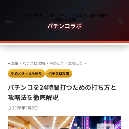
パチスロ攻略｜天井・ゾーン・やめどき・設定判別を
機種別に整理
パチンコラボ
HOME
>
パチスロ攻略
>
やめどき・立ち回り
>
やめどき・立ち回り
パチスロ攻略
パチンコを24時間打つための打ち方と
攻略法を徹底解説
2026年8月2日