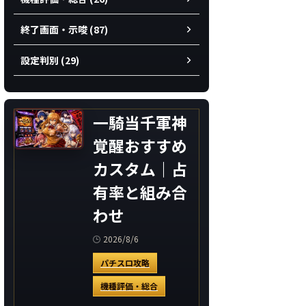
終了画面・示唆 (87)
設定判別 (29)
一騎当千軍神
覚醒おすすめ
カスタム｜占
有率と組み合
わせ
2026/8/6
パチスロ攻略
機種評価・総合