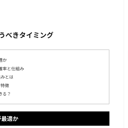
うべきタイミング
適か
確率と仕組み
組みとは
の特徴
きる？
が最適か