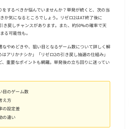
りをするべきか悩んでいませんか？単発が続くと、次の当
きか気になるところでしょう。リゼロ2はAT終了後に
の引き戻しチャンスがあります。また、約50%の確率で天
まる可能性も。
適なやめどきや、狙い目となるゲーム数について詳しく解
めはアリかナシか」「リゼロ2の引き戻し抽選の仕組み」
ど、重要なポイントも網羅。単発後の立ち回りに迷ってい
い目のゲーム数
考え方
率の設定差
動の違い