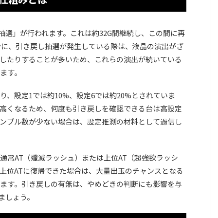
抽選」が行われます。これは約32G間継続し、この間に再
特に、引き戻し抽選が発生している際は、液晶の演出がざ
したりすることが多いため、これらの演出が続いている
ます。
、設定1では約10%、設定6では約20%とされていま
高くなるため、何度も引き戻しを確認できる台は高設定
ンプル数が少ない場合は、設定推測の材料として過信し
通常AT（殲滅ラッシュ）または上位AT（超強欲ラッシ
上位ATに復帰できた場合は、大量出玉のチャンスとなる
ます。引き戻しの有無は、やめどきの判断にも影響を与
ましょう。