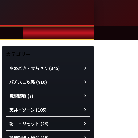
カテゴリー
やめどき・立ち回り (345)
パチスロ攻略 (810)
呪術廻戦 (7)
天井・ゾーン (105)
朝一・リセット (29)
機種評価・総合 (26)