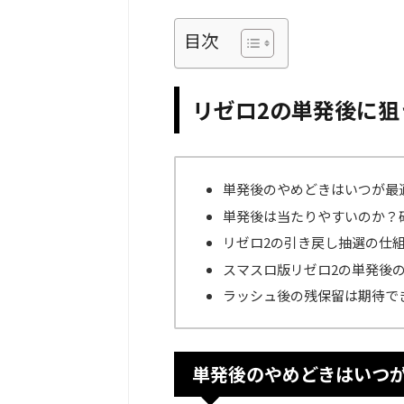
目次
リゼロ2の単発後に狙
単発後のやめどきはいつが最
単発後は当たりやすいのか？
リゼロ2の引き戻し抽選の仕
スマスロ版リゼロ2の単発後
ラッシュ後の残保留は期待で
単発後のやめどきはいつ