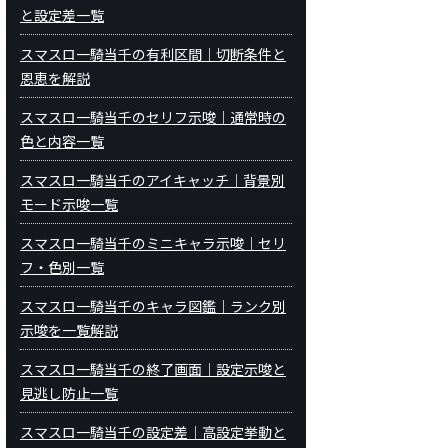
と設定差一覧
スマスロ一騎当千の有利区間｜切断条件と
恩恵を解説
スマスロ一騎当千のセリフ示唆｜通常時の
色と内容一覧
スマスロ一騎当千のアイキャッチ｜背景別
モード示唆一覧
スマスロ一騎当千のミニキャラ示唆｜セリ
フ・色別一覧
スマスロ一騎当千のキャラ図鑑｜ランク別
示唆を一覧解説
スマスロ一騎当千の終了画面｜設定示唆と
見逃し防止一覧
スマスロ一騎当千の設定差｜高設定挙動と