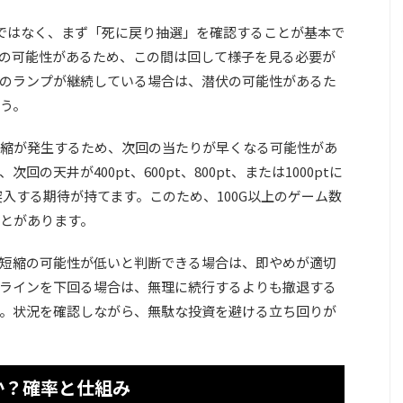
ではなく、まず「死に戻り抽選」を確認することが基本で
戻しの可能性があるため、この間は回して様子を見る必要が
のランプが継続している場合は、潜伏の可能性があるた
う。
短縮が発生するため、次回の当たりが早くなる可能性があ
の天井が400pt、600pt、800pt、または1000ptに
入する期待が持てます。このため、100G以上のゲーム数
とがあります。
短縮の可能性が低いと判断できる場合は、即やめが適切
ラインを下回る場合は、無理に続行するよりも撤退する
。状況を確認しながら、無駄な投資を避ける立ち回りが
か？確率と仕組み