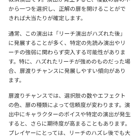
から一つを選択し、正解の扉を開けることがで
きれば大当たりが確定します。
通常、この演出は「リーチ演出がハズれた後」
に発展することが多く、特定の先読み演出やリ
ーチの強弱に関わらず突入する可能性がありま
す。特に、ハズれたリーチが強めのものだった場
合、扉渡りチャンスに発展しやすい傾向があり
ます。
扉渡りチャンスでは、選択肢の数やエフェクト
の色、扉の種類によって信頼度が変わります。演
出中にキャラクターのボイスや特定の演出が発生
すると、さらに期待度が高まることもあります。
プレイヤーにとっては、リーチのハズレ後でも大