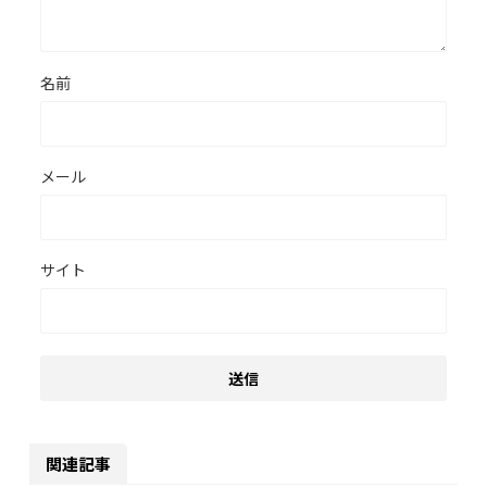
名前
メール
サイト
関連記事