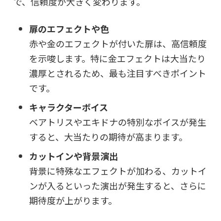
で、信頼度が大きく変わります。
扉のエフェクトや色
赤や金のエフェクトが付いた扉は、高信頼度
を示唆します。特に金エフェクトは大当たり
濃厚とされるため、最も注目すべきポイント
です。
キャラクターボイス
ベアトリスやエキドナの特別なボイスが発生
すると、大当たりの期待が高まります。
カットインや背景演出
背景に特殊なエフェクトが加わる、カットイ
ンが入るといった演出が発生すると、さらに
期待度が上がります。