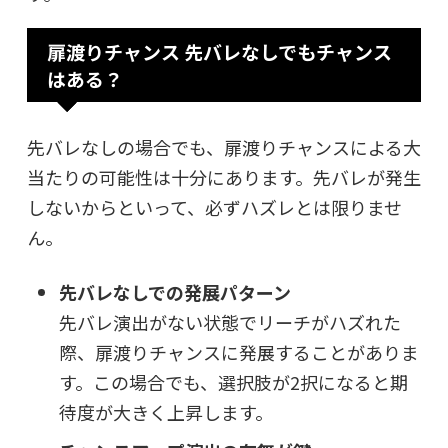
扉渡りチャンス 先バレなしでもチャンス
はある？
先バレなしの場合でも、扉渡りチャンスによる大
当たりの可能性は十分にあります。先バレが発生
しないからといって、必ずハズレとは限りませ
ん。
先バレなしでの発展パターン
先バレ演出がない状態でリーチがハズれた
際、扉渡りチャンスに発展することがありま
す。この場合でも、選択肢が2択になると期
待度が大きく上昇します。