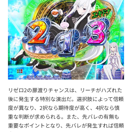
リゼロ2の扉渡りチャンスは、リーチがハズれた
後に発生する特別な演出だ。選択肢によって信頼
度が異なり、2択なら期待度が高く、4択なら慎
重な判断が求められる。また、先バレの有無も
重要なポイントとなり、先バレが発生すれば信頼