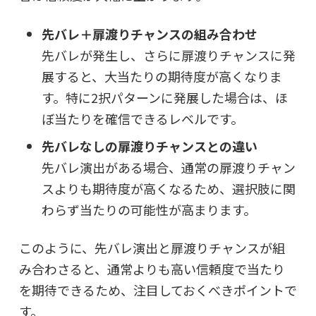
先バレ＋扉渡りチャンスの組み合わせ
先バレが発生し、さらに扉渡りチャンスに発
展すると、大当たりの期待度が高くなりま
す。特に2択パターンに発展した場合は、ほ
ぼ当たりを確信できるレベルです。
先バレなしの扉渡りチャンスとの違い
先バレ演出がある場合、通常の扉渡りチャン
スよりも期待度が高くなるため、選択肢に関
わらず当たりの可能性が高まります。
このように、先バレ演出と扉渡りチャンスが組
み合わさると、通常よりも高い信頼度で当たり
を期待できるため、注目しておくべきポイントで
す。