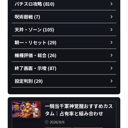
パチスロ攻略 (810)
呪術廻戦 (7)
天井・ゾーン (105)
朝一・リセット (29)
機種評価・総合 (26)
終了画面・示唆 (87)
設定判別 (29)
一騎当千軍神覚醒おすすめカス
タム｜占有率と組み合わせ
2026/8/6