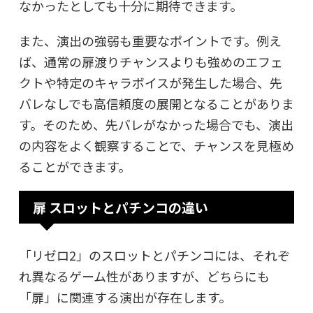
なかったとしても十分に期待できます。
また、演出の強弱も重要なポイントです。例え
ば、通常の扉渡りチャンスよりも強めのエフェ
クトや特定のキャラボイスが発生した場合、先
バレなしでも高信頼度の展開となることがありま
す。そのため、先バレがなかった場合でも、演出
の内容をよく観察することで、チャンスを見極め
ることができます。
扉 スロットとパチンコの違い
「リゼロ2」のスロットとパチンコには、それぞ
れ異なるゲーム性がありますが、どちらにも
「扉」に関連する演出が存在します。