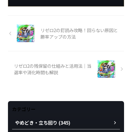
リゼロ2の釘読み攻略！回らない原因と
勝率アップの方法
リゼロ2の残保留の仕組みと活用法｜当
選率や消化時間も解説
カテゴリー
やめどき・立ち回り (345)