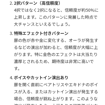
2択パターン（高信頼度）
4択ではなく2択になると、信頼度が約50%に
上昇します。このパターンに発展した時点で
大チャンスといえるでしょう。
特殊エフェクト付きパターン
扉の色が赤や金に変化する、オーラが発生す
るなどの演出が加わると、信頼度が大幅に上
がります。特に金色のエフェクトは大当たり
濃厚とされるため、期待度は非常に高いで
す。
ボイスやカットイン演出あり
扉を開く直前にベアトリスやエキドナのボイ
スが入る、またはカットイン演出が発生する
場合、信頼度が跳ね上がります。このような