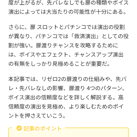
度が上がるが、先バレなしでも扉の種類やボイス
演出によっては大当たりの可能性が十分にある。
さらに、扉 スロットとパチンコでは演出の役割
が異なり、パチンコでは「救済演出」としての役
割が強い。扉渡りチャンスを攻略するために
は、ボイスやエフェクト、チャンスアップ演出
の有無をしっかり見極めることが重要だ。
本記事では、リゼロ2の扉渡りの仕組みや、先バ
レ・先バレなしの影響、扉渡り 4つのパターン、
ボイス演出の信頼度などを詳しく解説する。高
信頼度の演出を見極め、より楽しむためのポイ
ントを押さえていこう。
記事のポイント