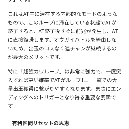
これはAT中に滞在する内部的なモードのような
もので、このループに滞在している状態でATが
終了すると、
AT終了後すぐに前兆が発生し、AT
に直接復帰
します。オウガイバトルを経由しな
いため、出玉のロスなく連チャンが継続するの
が最大のメリットです。
特に「超強カワループ」は非常に強力で、一度突
入すれば高い確率でATがループし、一撃での大
量出玉獲得に繋がりやすくなります。まさにエン
ディングへのトリガーとなり得る重要な要素で
す。
有利区間リセットの恩恵