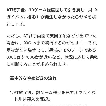
AT終了後、30ゲーム程度回して引き戻し（オウ
ガイバトル含む）が発生しなかったらヤメ
を検
討します。
ただし、AT終了画面で天国示唆などが出ていた
場合は、99G+αまで続行するのがセオリーです。
示唆がない場合でも、通常A・Bのゾーンである
300G台や700G台が近いなど、状況に応じて柔軟
に判断することが求められます。
基本的なやめどきの流れ
AT終了後、数ゲーム様子を見てオウガイバ
トル非突入を確認。