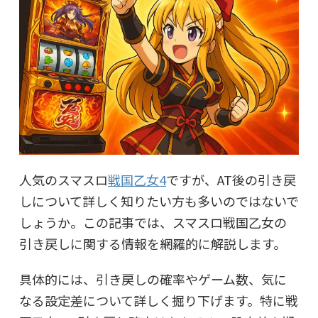
人気のスマスロ
戦国乙女4
ですが、AT後の引き戻
しについて詳しく知りたい方も多いのではないで
しょうか。この記事では、スマスロ戦国乙女の
引き戻しに関する情報を網羅的に解説します。
具体的には、引き戻しの確率やゲーム数、気に
なる設定差について詳しく掘り下げます。特に戦