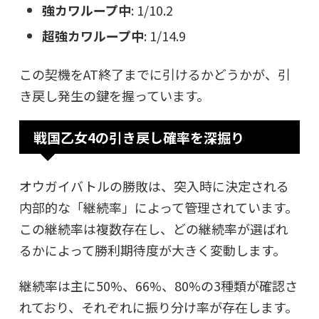
強カワループ中
: 1/10.2
超強カワループ中
: 1/14.9
この契機をAT終了までに引けるかどうかが、引
き戻し発生の鍵を握っています。
戦国乙女4の引き戻し確率を深掘り
オウガイバトルの勝敗は、突入時に決定される
内部的な「継続率」によって管理されています。
この継続率は複数存在し、どの継続率が選ばれ
るかによって勝利期待度が大きく変動します。
継続率は主に
50%、66%、80%の3種類
が確認さ
れており、それぞれに振り分け率が存在します。