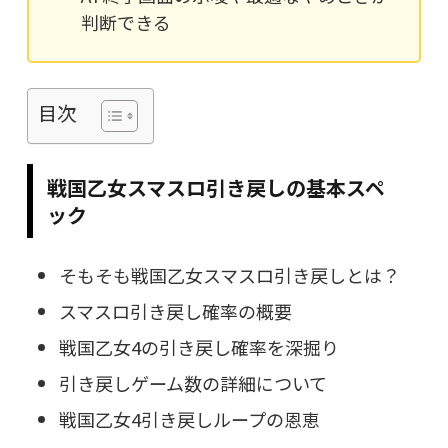
判断できる
目次
戦国乙女スマスロ引き戻しの基本スペ
ック
そもそも戦国乙女スマスロ引き戻しとは？
スマスロ引き戻し確率の概要
戦国乙女4の引き戻し確率を深掘り
引き戻しゲーム数の詳細について
戦国乙女4引き戻しループの恩恵