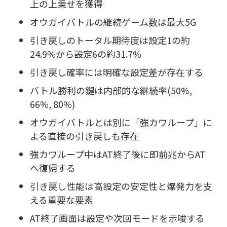
上の上乗せを獲得
オウガイバトルの継続ゲーム数は最大5G
引き戻しのトータル期待度は設定1の約
24.9%から設定6の約31.7%
引き戻し確率には明確な設定差が存在する
バトル勝利の鍵は内部的な継続率(50%,
66%, 80%)
オウガイバトルとは別に「強カワループ」に
よる直接の引き戻しも存在
強カワループ中はAT終了後に即前兆からAT
へ復帰する
引き戻し性能は高設定の安定性と爆発力を支
える重要な要素
AT終了画面は設定や次回モードを示唆する