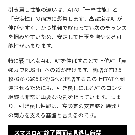
引き戻し性能の違いは、ATの「一撃性能」と
「安定性」の両方に影響します。高設定はATが
伸びやすく、かつ単発で終わっても次のチャンス
を掴みやすいため、安定して出玉を増やせる可
能性が高まります。
特に戦国乙女4は、ATを伸ばすことで上位AT「真
強カワRUSH」への道が開けます。純増が約2.5
枚/Gから約5.0枚/Gへと倍増するこの上位ATへ到
達させるためにも、引き戻しによるATのロング
継続は非常に重要な役割を担っています。つま
り、
引き戻し性能は、高設定の安定感と爆発力
の両方を支える基盤
と言えるのです。
スマスロAT終了画面は見逃し厳禁