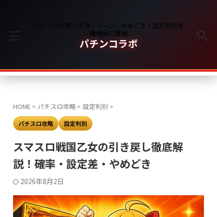
パチスロ攻略｜天井・ゾーン・やめどき・設定判別を
機種別に整理
パチンコラボ
HOME
>
パチスロ攻略
>
設定判別
>
パチスロ攻略
設定判別
スマスロ戦国乙女の引き戻し徹底解
説！確率・設定差・やめどき
2026年8月2日