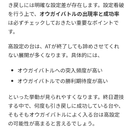
き戻しには明確な設定差が存在します。設定看破
を行う上で、
オウガイバトルの出現率と成功率
は必ずチェックしておきたい重要なポイントで
す。
高設定の台は、ATが終了しても諦めさせてくれ
ない展開が多くなります。具体的には、
オウガイバトルへの突入頻度が高い
オウガイバトルでの勝利期待度が高い
といった挙動が見られやすくなります。終日遊技
する中で、何度も引き戻しに成功している台や、
そもそもオウガイバトルによく入る台は高設定
の可能性が高まると言えるでしょう。