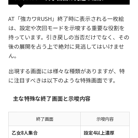
AT「強カワRUSH」終了時に表示される一枚絵
は、設定や次回モードを示唆する重要な役割を
持っています。引き戻しの当否だけでなく、その
後の展開を占う上で絶対に見逃してはいけませ
ん。
出現する画面には様々な種類がありますが、特
に注目すべきは以下のような特殊画面です。
主な特殊な終了画面と示唆内容
終了画面
示唆内容
乙女8人集合
設定4以上濃厚