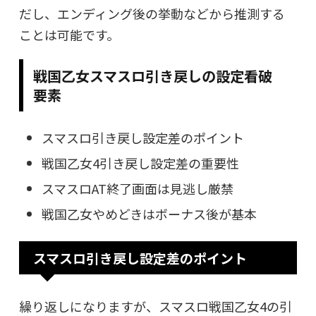
だし、エンディング後の挙動などから推測する
ことは可能です。
戦国乙女スマスロ引き戻しの設定看破
要素
スマスロ引き戻し設定差のポイント
戦国乙女4引き戻し設定差の重要性
スマスロAT終了画面は見逃し厳禁
戦国乙女やめどきはボーナス後が基本
スマスロ引き戻し設定差のポイント
繰り返しになりますが、スマスロ戦国乙女4の引