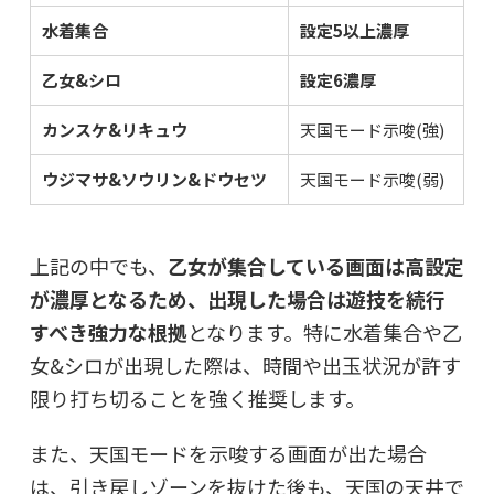
水着集合
設定5以上濃厚
乙女&シロ
設定6濃厚
カンスケ&リキュウ
天国モード示唆(強)
ウジマサ&ソウリン&ドウセツ
天国モード示唆(弱)
上記の中でも、
乙女が集合している画面は高設定
が濃厚となるため、出現した場合は遊技を続行
すべき強力な根拠
となります。特に水着集合や乙
女&シロが出現した際は、時間や出玉状況が許す
限り打ち切ることを強く推奨します。
また、天国モードを示唆する画面が出た場合
は、引き戻しゾーンを抜けた後も、天国の天井で