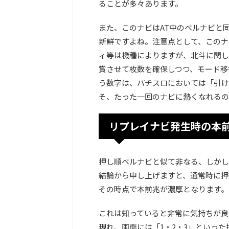
ることが多々あります。
また、このナビはAT中のベルナビと
新鮮ですよね。注意点として、このナ
ィ等は機種によりますが、北斗に関し
賞させて枚数を確保しつつ、モード移
う数字は、パチスロにおいては「引け
そ、たった一回のナビに熱くなれるの
リプレイナビ発生時の本
押し順ベルナビと似て非なる、しかし
結論から申し上げますと、
通常時に押
その時点で本前兆が濃厚
となります。
これは知っていると非常に気持ちが良
現れ、画面には「1・2・3」といっ