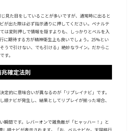
同じ見た目をしていることが多いですが、通常時に出ると
ビが出た際は必ず指示通りに押してください。ペナルテ
ては変則押しで情報を隠すよりも、しっかりとベルを入
行に期待する方が精神衛生上も良いでしょう。25%とい
そうで引けない、でも引ける」絶妙なライン。だからこ
です。
前兆確定法則
決定的に意味合いが異なるのが「リプレイナビ」です。
し順ナビが発生し、結果としてリプレイが揃った場合、
い瞬間です。レバーオンで雑魚敵が「ヒャッハー！」と
た押し順ナビが表示されます。「お、ベルナビか。天国移行