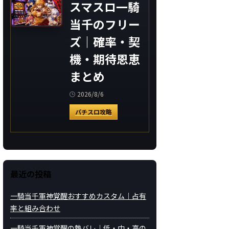
スマスロ一騎
当千のフリー
ズ｜確率・契
機・期待恩恵
まとめ
2026/8/6
パチスロ攻略
最近の投稿
一騎当千軍神覚醒おすすめカスタム｜占有
率と組み合わせ
一騎当千軍神覚醒の熱バレ｜低・中・高の