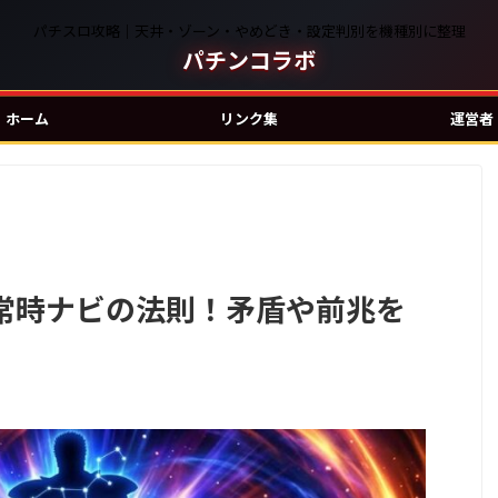
パチスロ攻略｜天井・ゾーン・やめどき・設定判別を機種別に整理
パチンコラボ
ホーム
リンク集
運営者
常時ナビの法則！矛盾や前兆を