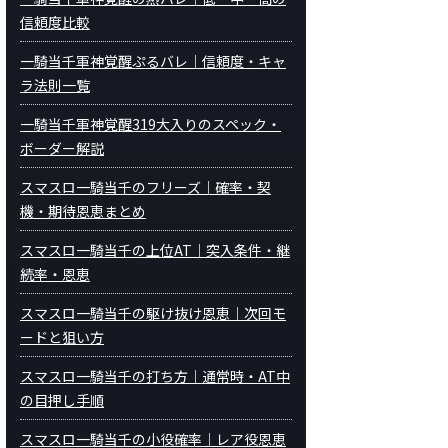
信頼度比較
一騎当千軍神覚醒ぷるバレ｜信頼度・キャ
ラ法則一覧
一騎当千軍神覚醒319大入りのスペック・
ボーダー解説
スマスロ一騎当千のフリーズ｜確率・契
機・期待恩恵まとめ
スマスロ一騎当千の上位AT｜突入条件・継
続率・恩恵
スマスロ一騎当千の駆け抜け恩恵｜次回モ
ードと狙い方
スマスロ一騎当千の打ち方｜通常時・AT中
の目押し手順
スマスロ一騎当千の小役確率｜レア役恩恵