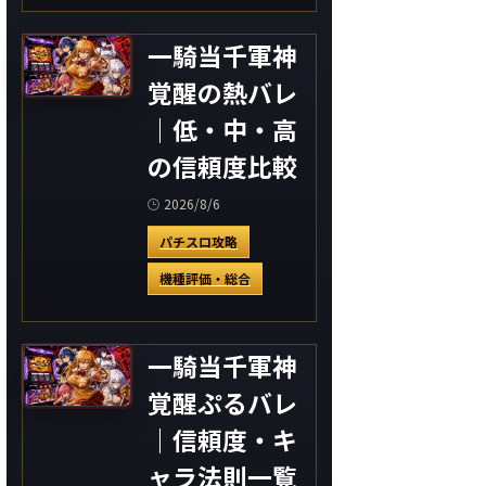
一騎当千軍神
覚醒の熱バレ
｜低・中・高
の信頼度比較
2026/8/6
パチスロ攻略
機種評価・総合
一騎当千軍神
覚醒ぷるバレ
｜信頼度・キ
ャラ法則一覧