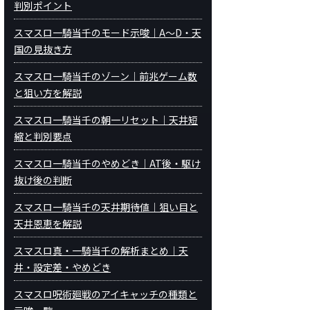
判別ポイント
スマスロ一騎当千のモード示唆｜A～D・天
国の見抜き方
スマスロ一騎当千のゾーン｜前兆ゲーム数
と狙い方を解説
スマスロ一騎当千の朝一リセット｜天井短
縮と判別要点
スマスロ一騎当千のやめどき｜AT後・駆け
抜け後の判断
スマスロ一騎当千の天井期待値｜狙い目と
天井恩恵を解説
スマスロ真・一騎当千の解析まとめ｜天
井・設定差・やめどき
スマスロ呪術廻戦のアイキャッチの種類と