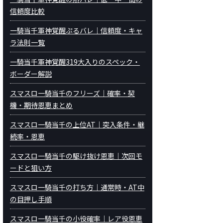
信頼度比較
一騎当千軍神覚醒ぷるバレ｜信頼度・キャ
ラ法則一覧
一騎当千軍神覚醒319大入りのスペック・
ボーダー解説
スマスロ一騎当千のフリーズ｜確率・契
機・期待恩恵まとめ
スマスロ一騎当千の上位AT｜突入条件・継
続率・恩恵
スマスロ一騎当千の駆け抜け恩恵｜次回モ
ードと狙い方
スマスロ一騎当千の打ち方｜通常時・AT中
の目押し手順
スマスロ一騎当千の小役確率｜レア役恩恵