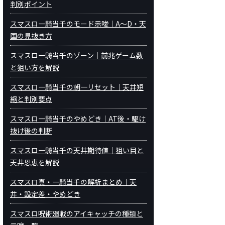
判別ポイント
スマスロ一騎当千のモード示唆｜A～D・天
国の見抜き方
スマスロ一騎当千のゾーン｜前兆ゲーム数
と狙い方を解説
スマスロ一騎当千の朝一リセット｜天井短
縮と判別要点
スマスロ一騎当千のやめどき｜AT後・駆け
抜け後の判断
スマスロ一騎当千の天井期待値｜狙い目と
天井恩恵を解説
スマスロ真・一騎当千の解析まとめ｜天
井・設定差・やめどき
スマスロ呪術廻戦のアイキャッチの種類と