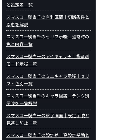
と設定差一覧
スマスロ一騎当千の有利区間｜切断条件と
恩恵を解説
スマスロ一騎当千のセリフ示唆｜通常時の
色と内容一覧
スマスロ一騎当千のアイキャッチ｜背景別
モード示唆一覧
スマスロ一騎当千のミニキャラ示唆｜セリ
フ・色別一覧
スマスロ一騎当千のキャラ図鑑｜ランク別
示唆を一覧解説
スマスロ一騎当千の終了画面｜設定示唆と
見逃し防止一覧
スマスロ一騎当千の設定差｜高設定挙動と