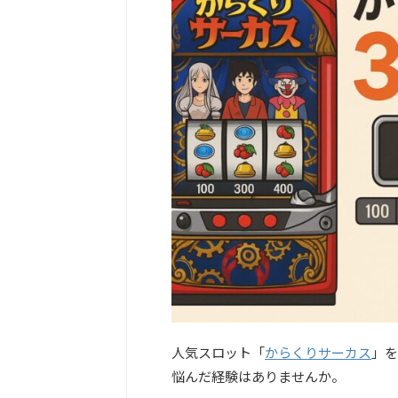
人気スロット「
からくりサーカス
」を
悩んだ経験はありませんか。