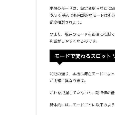
本機のモードは、
設定変更時などに5
やATを挟んでも内部的なモードは引
都度抽選されます。
つまり、現在のモードを正確に推測で
判断がしやすくなるのです。
モードで変わるスロット 
前述の通り、本機は滞在モードによっ
が明確に異なります。
これを把握していないと、期待値の低
具体的には、モードごとに以下のよう