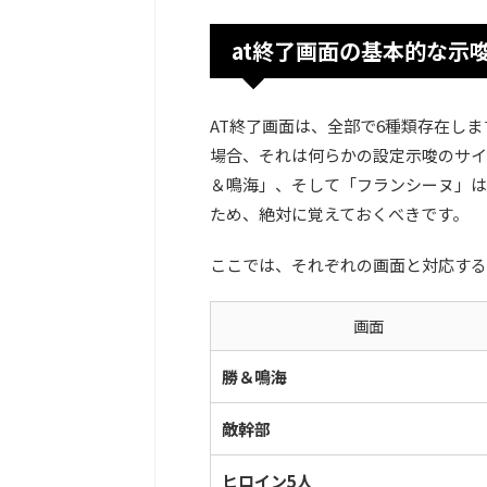
at終了画面の基本的な示
AT終了画面は、全部で6種類存在し
場合、それは何らかの設定示唆のサイ
＆鳴海」、そして「フランシーヌ」は
ため、絶対に覚えておくべきです。
ここでは、それぞれの画面と対応する
画面
勝＆鳴海
敵幹部
ヒロイン5人