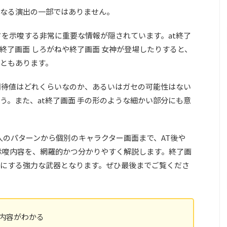
単なる演出の一部ではありません。
ドを示唆する非常に重要な情報が隠されています。at終了
終了画面 しろがねや終了画面 女神が登場したりすると、
ともあります。
期待値はどれくらいなのか、あるいはガセの可能性はない
う。また、at終了画面 手の形のような細かい部分にも意
人のパターンから個別のキャラクター画面まで、AT後や
示唆内容を、網羅的かつ分かりやすく解説します。終了画
にする強力な武器となります。ぜひ最後までご覧くださ
の内容がわかる