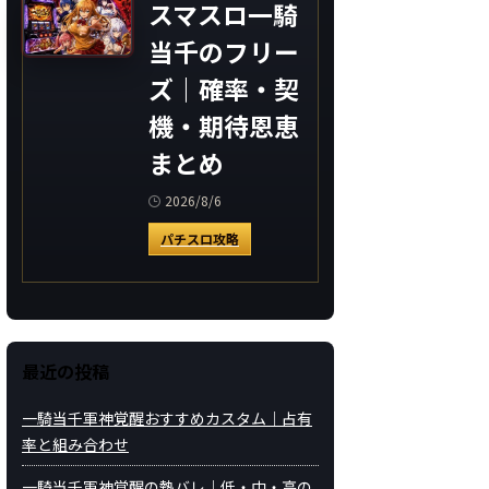
スマスロ一騎
当千のフリー
ズ｜確率・契
機・期待恩恵
まとめ
2026/8/6
パチスロ攻略
最近の投稿
一騎当千軍神覚醒おすすめカスタム｜占有
率と組み合わせ
一騎当千軍神覚醒の熱バレ｜低・中・高の