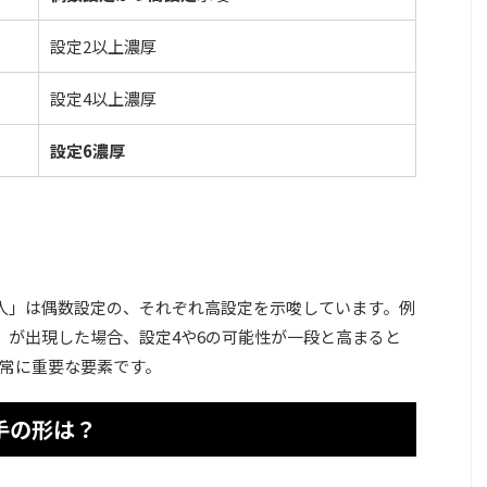
設定2以上濃厚
設定4以上濃厚
設定6濃厚
人」は偶数設定の、それぞれ高設定を示唆しています。例
」が出現した場合、設定4や6の可能性が一段と高まると
常に重要な要素です。
手の形は？