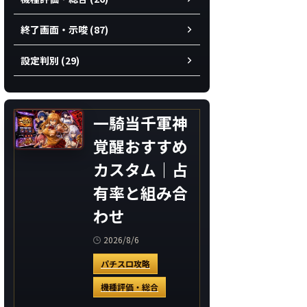
終了画面・示唆 (87)
設定判別 (29)
一騎当千軍神
覚醒おすすめ
カスタム｜占
有率と組み合
わせ
2026/8/6
パチスロ攻略
機種評価・総合