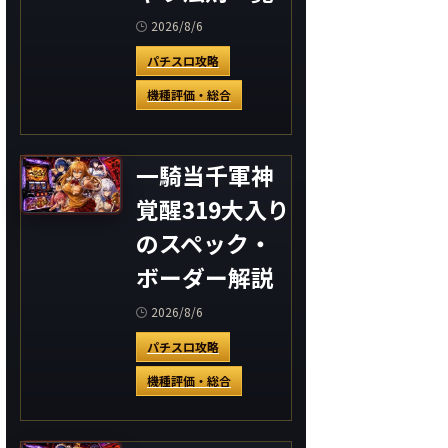
2026/8/6
パチスロ攻略
機種評価・総合
一騎当千軍神
覚醒319大入り
のスペック・
ボーダー解説
2026/8/6
パチスロ攻略
機種評価・総合