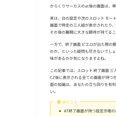
からくりサーカスのat後の画面は、
実は、台の設定や次のスロット モー
画面で特定の三人組が表示されたり、
その後の展開に大きな期待が持てるこ
一方で、終了画面 ピエロが出た際の
のか、といった疑問も尽きないでしょ
味があるのか気になりますよね。
この記事では、スロット 終了画面 三
CZ後に表示される全ての画面が持つ
面の知識は、あなたの立ち回りを有利
い。
ポイント
AT終了画面が持つ設定示唆