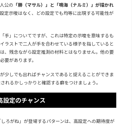
人公の
「勝（マサル）」と「鳴海（ナルミ）」が描かれ
設定示唆はなく、どの設定でも均等に出現する可能性が
「手」についてですが、これは特定の示唆を意味するも
イラストで二人が手を合わせている様子を指していると
は、残念ながら設定推測の材料とはなりません。他の要
必要があります。
が少しでも出ればチャンスであると捉えることができま
示されるかしっかりと確認する癖をつけましょう。
高設定のチャンス
「しろがね」が登場するパターンは、高設定への期待度が