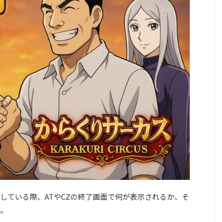
している際、ATやCZの終了画面で何が表示されるか、そ
。