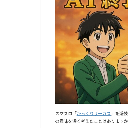
スマスロ「
からくりサーカス
」を遊技
の意味を深く考えたことはありますか