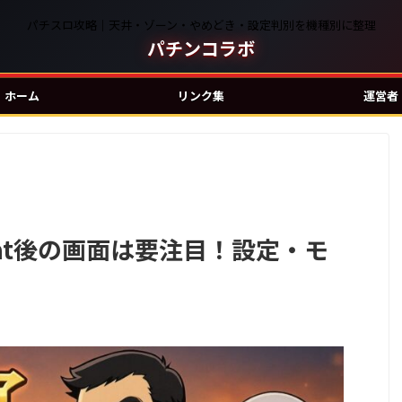
パチスロ攻略｜天井・ゾーン・やめどき・設定判別を機種別に整理
パチンコラボ
ホーム
リンク集
運営者
at後の画面は要注目！設定・モ