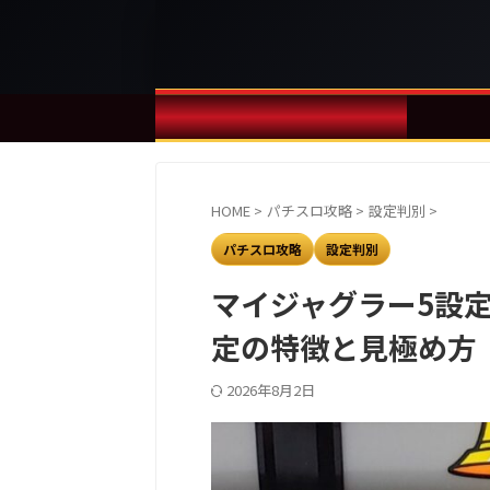
HOME
>
パチスロ攻略
>
設定判別
>
パチスロ攻略
設定判別
マイジャグラー5設
定の特徴と見極め方
2026年8月2日