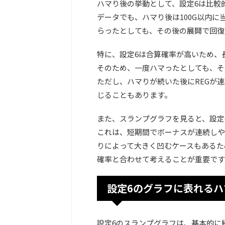
ハマり後の挙動として、設定6は比較
データでも、ハマり後は100G以内
らったとしても、その後の展開で回復
特に、設定6は合算確率が高いため、
そのため、一度ハマったとしても、そ
ただし、ハマりが続いた後にREGが
じることもあります。
また、スランプグラフを見ると、設定
これは、短期間でボーナスが連続しや
りによって大きく凹むケースもあるた
確率と合わせて考えることが重要です
設定6のグラフに表れるハ
設定6のスランプグラフは、基本的に