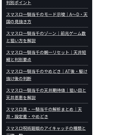
判別ポイント
スマスロ一騎当千のモード示唆｜A～D・天
国の見抜き方
スマスロ一騎当千のゾーン｜前兆ゲーム数
と狙い方を解説
スマスロ一騎当千の朝一リセット｜天井短
縮と判別要点
スマスロ一騎当千のやめどき｜AT後・駆け
抜け後の判断
スマスロ一騎当千の天井期待値｜狙い目と
天井恩恵を解説
スマスロ真・一騎当千の解析まとめ｜天
井・設定差・やめどき
スマスロ呪術廻戦のアイキャッチの種類と