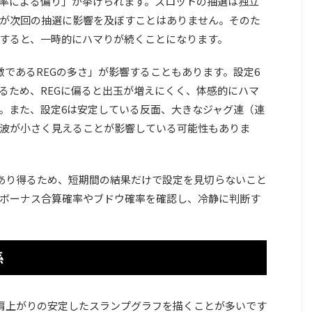
率による偏り」が挙げられます。スロットの抽選は独立
が次回の抽選に影響を及ぼすことはありません。そのた
すると、一時的にハマりが続くことになります。
徴であるREGの多さ」が影響することもあります。設定6
現するため、REGに偏ると出玉が増えにくく、体感的にハマ
。また、設定6は安定している反面、大きなジャグ連（連
波が小さく見えることが影響している可能性もありま
あり得るため、短期間の結果だけで設定を見切らないこと
ボーナス合算確率やブドウ確率を確認し、冷静に判断す
係
肩上がりの安定したスランプグラフを描くことが多いです