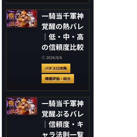
一騎当千軍神
覚醒の熱バレ
｜低・中・高
の信頼度比較
2026/8/6
パチスロ攻略
機種評価・総合
一騎当千軍神
覚醒ぷるバレ
｜信頼度・キ
ャラ法則一覧