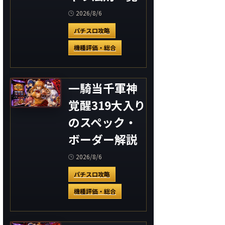
2026/8/6
パチスロ攻略
機種評価・総合
一騎当千軍神
覚醒319大入り
のスペック・
ボーダー解説
2026/8/6
パチスロ攻略
機種評価・総合