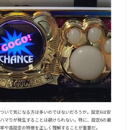
について気になる方は多いのではないだろうか。設定6は安
ハマりが発生することは避けられない。特に、設定6の最
率や高設定の特徴を正しく理解することが重要だ。