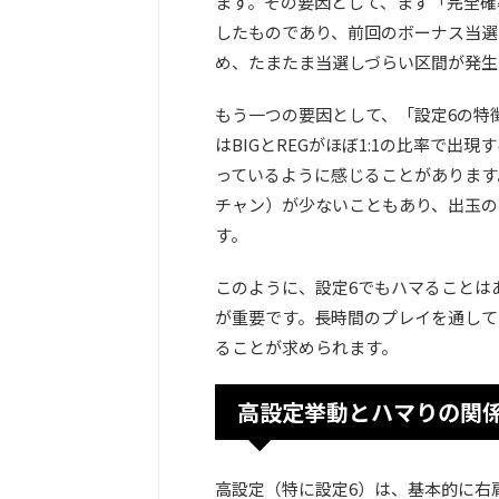
ます。その要因として、まず「完全確
したものであり、前回のボーナス当選
め、たまたま当選しづらい区間が発生
もう一つの要因として、「設定6の特
はBIGとREGがほぼ1:1の比率で出
っているように感じることがあります
チャン）が少ないこともあり、出玉の
す。
このように、設定6でもハマることは
が重要です。長時間のプレイを通して
ることが求められます。
高設定挙動とハマりの関
高設定（特に設定6）は、基本的に右