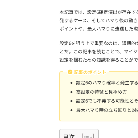
本記事では、設定6確定演出が存在す
発するケース、そしてハマり後の動き
ポイントや、最大ハマりに遭遇した際
設定6を狙う上で重要なのは、短期的
とだ。この記事を読むことで、マイジ
設定を掴むための知識を得ることがで
記事のポイント
設定6のハマり確率と発生す
高設定の特徴と見極め方
設定6でも不発する可能性と
最大ハマり時の立ち回りと対
目次