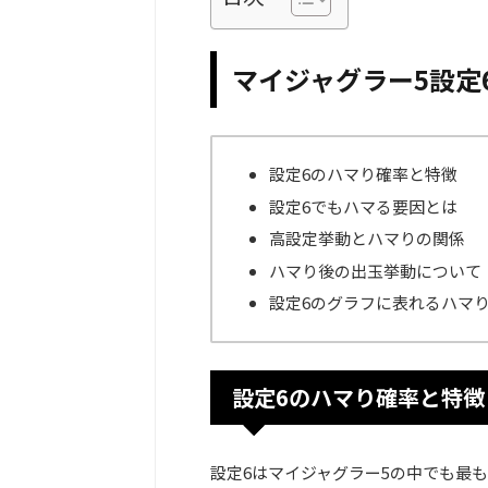
マイジャグラー5設定
設定6のハマり確率と特徴
設定6でもハマる要因とは
高設定挙動とハマりの関係
ハマり後の出玉挙動について
設定6のグラフに表れるハマ
設定6のハマり確率と特徴
設定6はマイジャグラー5の中でも最