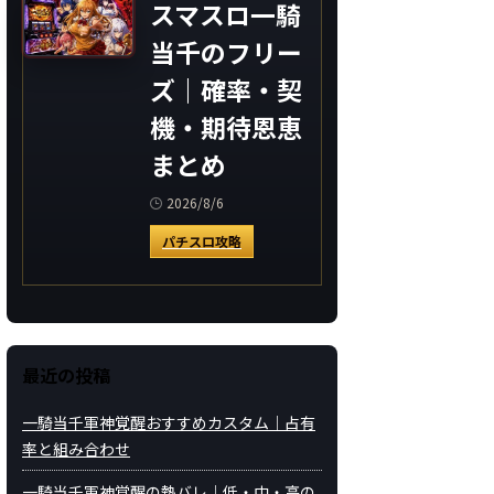
スマスロ一騎
当千のフリー
ズ｜確率・契
機・期待恩恵
まとめ
2026/8/6
パチスロ攻略
最近の投稿
一騎当千軍神覚醒おすすめカスタム｜占有
率と組み合わせ
一騎当千軍神覚醒の熱バレ｜低・中・高の