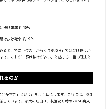
け抜け確率 約40%
駆け抜け確率 約19%
みると、特に下位の「からくりRUSH」では駆け抜けが
ます。これが「駆け抜けが多い」と感じる一番の理由と
れるのか
単発多すぎ」という声をよく耳にします。これには、機種
係しています。最大の理由は、
初当たり時のRUSH突入