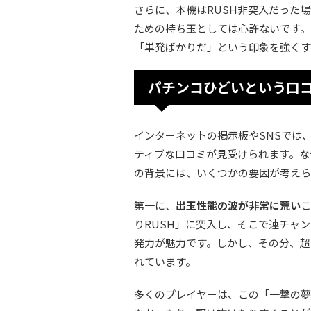
さらに、本機はRUSH非突入だった
ための持ち玉としては心許ないです。
「単発ばかりだ」という印象を強くす
パチンコひどいという口
インターネットの掲示板やSNSでは
ティブな口コミが見受けられます。な
の背景には、いくつかの要因が考えら
第一に、
出玉性能の波が非常に荒い
こ
りRUSH」に突入し、そこで連チャ
発力が魅力です。しかし、その分、超
れています。
多くのプレイヤーは、この「一撃の夢