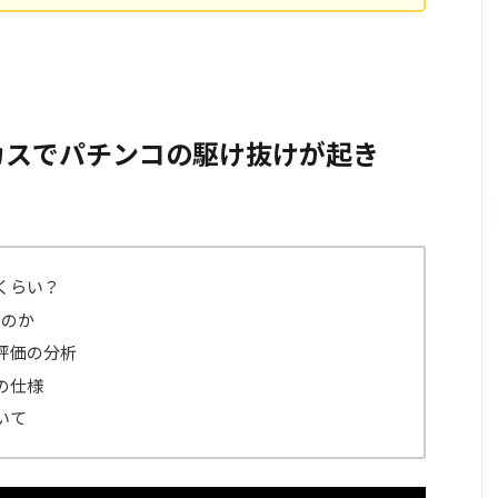
カスでパチンコの駆け抜けが起き
くらい？
るのか
評価の分析
の仕様
いて