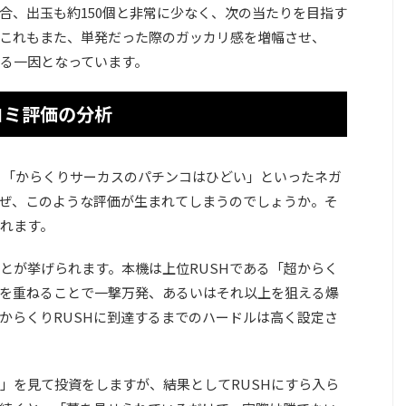
場合、出玉も約150個と非常に少なく、次の当たりを目指す
これもまた、単発だった際のガッカリ感を増幅させ、
る一因となっています。
コミ評価の分析
、「からくりサーカスのパチンコはひどい」といったネガ
ぜ、このような評価が生まれてしまうのでしょうか。そ
れます。
とが挙げられます。本機は上位RUSHである「超からく
ンを重ねることで一撃万発、あるいはそれ以上を狙える爆
からくりRUSHに到達するまでのハードルは高く設定さ
」を見て投資をしますが、結果としてRUSHにすら入ら