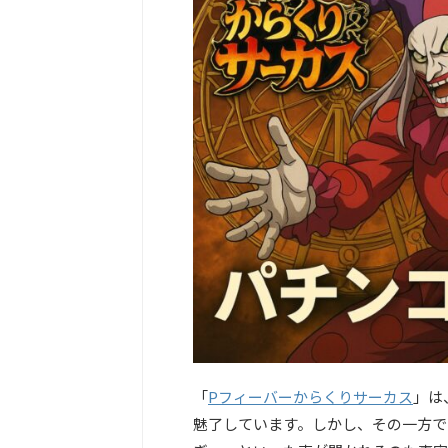
「
Pフィーバーからくりサーカス
」は
魅了しています。しかし、その一方で