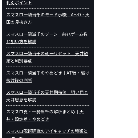
判別ポイント
スマスロ一騎当千のモード示唆｜A～D・天
国の見抜き方
スマスロ一騎当千のゾーン｜前兆ゲーム数
と狙い方を解説
スマスロ一騎当千の朝一リセット｜天井短
縮と判別要点
スマスロ一騎当千のやめどき｜AT後・駆け
抜け後の判断
スマスロ一騎当千の天井期待値｜狙い目と
天井恩恵を解説
スマスロ真・一騎当千の解析まとめ｜天
井・設定差・やめどき
スマスロ呪術廻戦のアイキャッチの種類と