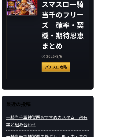
スマスロ一騎
当千のフリー
ズ｜確率・契
機・期待恩恵
まとめ
2026/8/6
パチスロ攻略
最近の投稿
一騎当千軍神覚醒おすすめカスタム｜占有
率と組み合わせ
一騎当千軍神覚醒の熱バレ｜低・中・高の