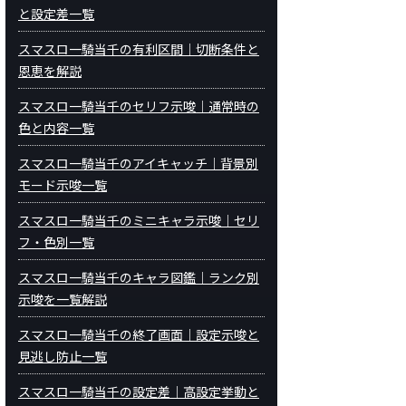
と設定差一覧
スマスロ一騎当千の有利区間｜切断条件と
恩恵を解説
スマスロ一騎当千のセリフ示唆｜通常時の
色と内容一覧
スマスロ一騎当千のアイキャッチ｜背景別
モード示唆一覧
スマスロ一騎当千のミニキャラ示唆｜セリ
フ・色別一覧
スマスロ一騎当千のキャラ図鑑｜ランク別
示唆を一覧解説
スマスロ一騎当千の終了画面｜設定示唆と
見逃し防止一覧
スマスロ一騎当千の設定差｜高設定挙動と