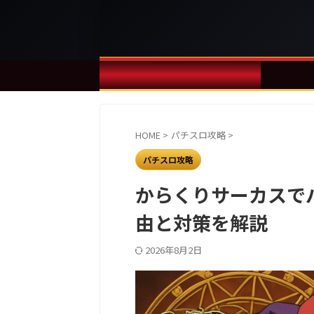
HOME
>
パチスロ攻略
>
パチスロ攻略
からくりサーカスで
由と対策を解説
2026年8月2日