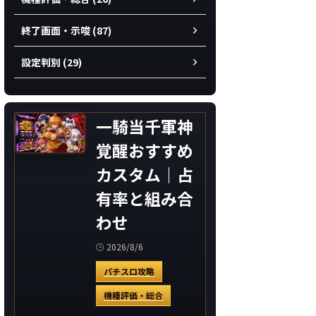
終了画面・示唆 (87)
設定判別 (29)
一騎当千軍神
覚醒おすすめ
カスタム｜占
有率と組み合
わせ
2026/8/6
パチスロ攻略
機種評価・総合