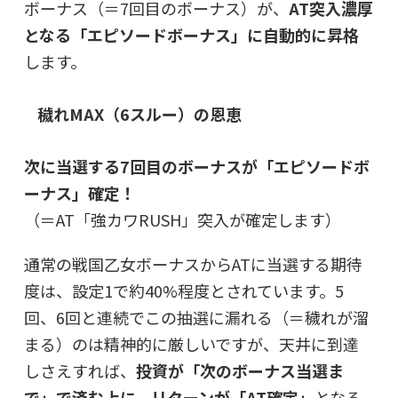
ボーナス（＝7回目のボーナス）が、
AT突入濃厚
となる「エピソードボーナス」に自動的に昇格
します。
穢れMAX（6スルー）の恩恵
次に当選する7回目のボーナスが「エピソードボ
ーナス」確定！
（＝AT「強カワRUSH」突入が確定します）
通常の戦国乙女ボーナスからATに当選する期待
度は、設定1で約40%程度とされています。5
回、6回と連続でこの抽選に漏れる（＝穢れが溜
まる）のは精神的に厳しいですが、天井に到達
しさえすれば、
投資が「次のボーナス当選ま
で」で済む上に、リターンが「AT確定」
となる