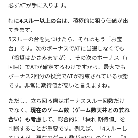
必ずATが手に入ります。
特に
4スルー以上の台
は、積極的に狙う価値が出
てきます。
5スルーの台を見つけたら、それはもう「お宝
台」です。次のボーナスでATに当選しなくても
（投資はかさみますが）、その次のボーナス（7
回目）でATが確定するわけですから、最大でも
ボーナス2回分の投資でATが約束されている状態
です。非常に期待値が高いと言えますね。
ただし、立ち回る際はボーナススルー回数だけ
でなく、
現在のゲーム数（ゲーム数天井との兼ね
合い）も考慮
して、総合的に「穢れ 期待値」を
判断することが重要です。例えば、「4スルーし
ているが、現在のゲーム数が50G」の台と、「4