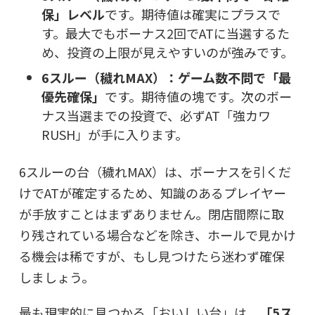
保」レベル
です。期待値は確実にプラスで
す。最大でもボーナス2回でATに当選するた
め、投資の上限が見えやすいのが強みです。
6スルー（穢れMAX）：
ゲーム数不問で「最
優先確保」
です。期待値の塊です。次のボー
ナス当選までの投資で、必ずAT「強カワ
RUSH」が手に入ります。
6スルーの台（穢れMAX）は、ボーナスを引くだ
けでATが確定するため、知識のあるプレイヤー
が手放すことはまずありません。閉店間際に取
り残されている場合などを除き、ホールで見かけ
る機会は稀ですが、もし見つけたら迷わず確保
しましょう。
最も現実的に見つかる「おいしい台」は、
「5ス