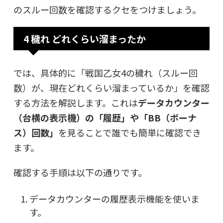
のスルー回数を確認するクセをつけましょう。
4 穢れ どれくらい溜まったか
では、具体的に「戦国乙女4の穢れ（スルー回
数）が、現在どれくらい溜まっているか」を確認
する方法を解説します。これは
データカウンター
（台横の表示機）の「履歴」や「BB（ボーナ
ス）回数」
を見ることで誰でも簡単に確認でき
ます。
確認する手順は以下の通りです。
データカウンターの履歴表示機能を使いま
す。