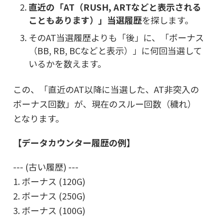
直近の「AT（RUSH, ARTなどと表示される
こともあります）」当選履歴
を探します。
そのAT当選履歴よりも「後」に、「ボーナス
（BB, RB, BCなどと表示）」に何回当選して
いるかを数えます。
この、「直近のAT以降に当選した、AT非突入の
ボーナス回数」が、現在のスルー回数（穢れ）
となります。
【データカウンター履歴の例】
--- (古い履歴) ---
1. ボーナス (120G)
2. ボーナス (250G)
3. ボーナス (100G)