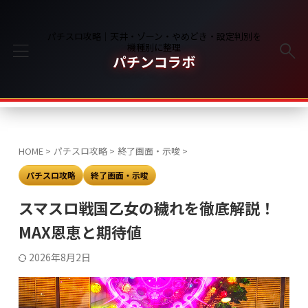
パチスロ攻略｜天井・ゾーン・やめどき・設定判別を
機種別に整理
パチンコラボ
HOME
>
パチスロ攻略
>
終了画面・示唆
>
パチスロ攻略
終了画面・示唆
スマスロ戦国乙女の穢れを徹底解説！
MAX恩恵と期待値
2026年8月2日