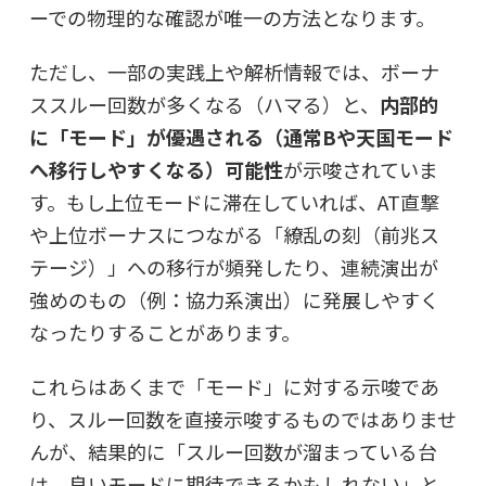
ーでの物理的な確認が唯一の方法となります。
ただし、一部の実践上や解析情報では、ボーナ
ススルー回数が多くなる（ハマる）と、
内部的
に「モード」が優遇される（通常Bや天国モード
へ移行しやすくなる）可能性
が示唆されていま
す。もし上位モードに滞在していれば、AT直撃
や上位ボーナスにつながる「繚乱の刻（前兆ス
テージ）」への移行が頻発したり、連続演出が
強めのもの（例：協力系演出）に発展しやすく
なったりすることがあります。
これらはあくまで「モード」に対する示唆であ
り、スルー回数を直接示唆するものではありませ
んが、結果的に「スルー回数が溜まっている台
は、良いモードに期待できるかもしれない」と