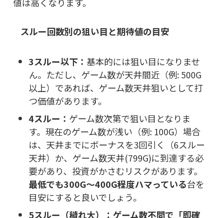
値は高くなります。
スルー回数別の狙い目と期待値の目安
3スルー以下：
基本的には狙い目になりませ
ん。ただし、ゲーム数が天井間近（例: 500G
以上）であれば、ゲーム数天井狙いとして打
つ価値があります。
4スルー：
ゲーム数次第で狙い目となりま
す。現在のゲーム数が浅い（例: 100G）場合
は、天井までにボーナスを3回引く（6スルー
天井）か、ゲーム数天井(799G)に到達する必
要があり、投資がかさむリスクがあります。
最低でも300G～400G程度ハマっている
台を
目安にすると良いでしょう。
5スルー（穢れ大）：
ゲーム数不問で「即確