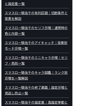
と設定差一覧
スマスロ一騎当千の有利区間｜切断条件と
恩恵を解説
スマスロ一騎当千のセリフ示唆｜通常時の
色と内容一覧
スマスロ一騎当千のアイキャッチ｜背景別
モード示唆一覧
スマスロ一騎当千のミニキャラ示唆｜セリ
フ・色別一覧
スマスロ一騎当千のキャラ図鑑｜ランク別
示唆を一覧解説
スマスロ一騎当千の終了画面｜設定示唆と
見逃し防止一覧
スマスロ一騎当千の設定差｜高設定挙動と