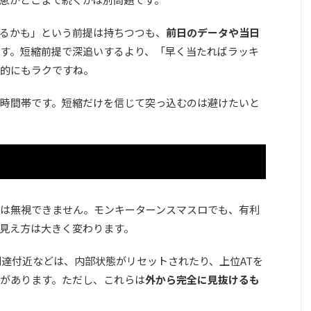
るかも」という前提は持ちつつも、
前日のデータや当日
す。短縮前提で深追いするより、「早く当たればラッキ
的にもラクですね。
時間帯
です。短縮だけを信じて突っ込むのは避けたいと
は無視できません。モンキーターンスマスロでも、有利
見え方は大きく変わります。
到達付近などは、内部状態がリセットされたり、上位ATを
があります。ただし、これらは
外から完全に見抜けるも