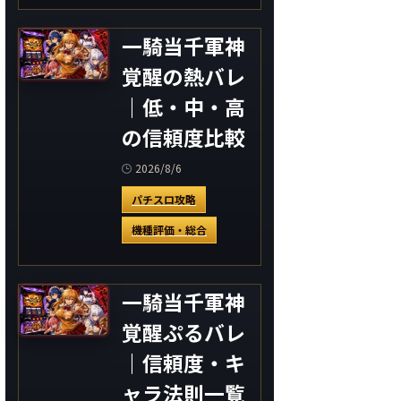
一騎当千軍神
覚醒の熱バレ
｜低・中・高
の信頼度比較
2026/8/6
パチスロ攻略
機種評価・総合
一騎当千軍神
覚醒ぷるバレ
｜信頼度・キ
ャラ法則一覧