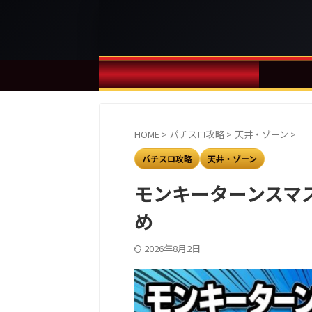
HOME
>
パチスロ攻略
>
天井・ゾーン
>
パチスロ攻略
天井・ゾーン
モンキーターンスマ
め
2026年8月2日