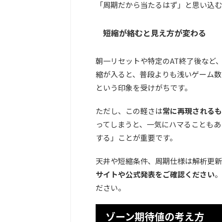
「周期だから当たるはず」と思い込む
短縮が絡むと見え方が変わる
朝一リセットや特定のAT終了後など
縮が入ると、普段よりも浅いゲーム数
という印象を受けがちです。
ただし、この軽さは
常に再現されるも
ってしまうと、一気にハマることもあ
する」ことが重要です。
天井や短縮条件、周期仕様は解析更新
サイトや公式発表をご確認ください
。
ださい。
ゾーン期待値の考え方