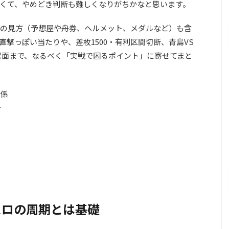
多くて、やめどき判断も難しくなりがちかなと思います。
の見方（予想屋や舟券、ヘルメット、メダルなど）も含
撃っぽい当たりや、差枚1500・有利区間切断、青島VS
場面まで、なるべく「実戦で困るポイント」に寄せてまと
関係
方
スロの周期とは基礎