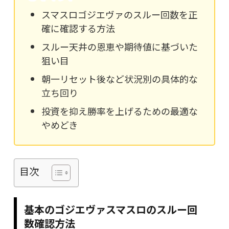
スマスロゴジエヴァのスルー回数を正
確に確認する方法
スルー天井の恩恵や期待値に基づいた
狙い目
朝一リセット後など状況別の具体的な
立ち回り
投資を抑え勝率を上げるための最適な
やめどき
目次
基本のゴジエヴァスマスロのスルー回
数確認方法