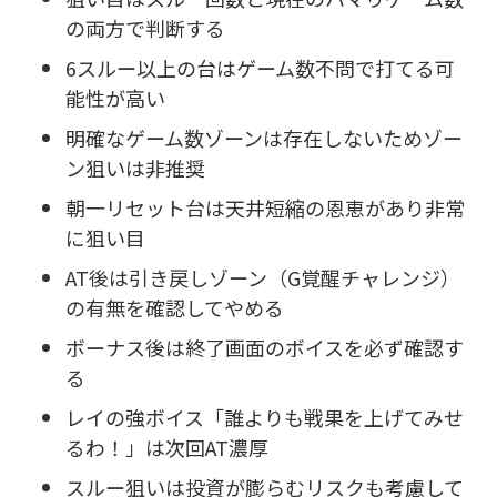
の両方で判断する
6スルー以上の台はゲーム数不問で打てる可
能性が高い
明確なゲーム数ゾーンは存在しないためゾー
ン狙いは非推奨
朝一リセット台は天井短縮の恩恵があり非常
に狙い目
AT後は引き戻しゾーン（G覚醒チャレンジ）
の有無を確認してやめる
ボーナス後は終了画面のボイスを必ず確認す
る
レイの強ボイス「誰よりも戦果を上げてみせ
るわ！」は次回AT濃厚
スルー狙いは投資が膨らむリスクも考慮して