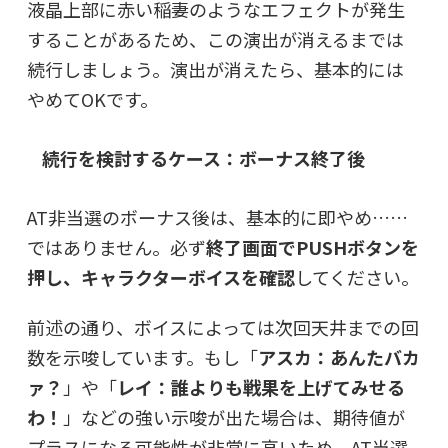
液晶上部に赤い稲妻のようなエフェクトが発生
することがあるため、この演出が消えるまでは
続行しましょう。演出が消えたら、基本的には
やめてOKです。
続行を検討するケース：ボーナス終了後
AT非当選のボーナス後は、基本的に即やめ……
ではありません。必ず
終了画面でPUSHボタンを
押し、キャラクターボイスを確認
してください。
前述の通り、ボイスによっては次回天井までの回
数を示唆しています。もし「
アスカ：あんたバカ
ァ？
」や「
レイ：誰よりも戦果を上げてみせる
わ！
」などの強い示唆が出た場合は、期待値が
プラスになる可能性が非常に高いため、AT当選