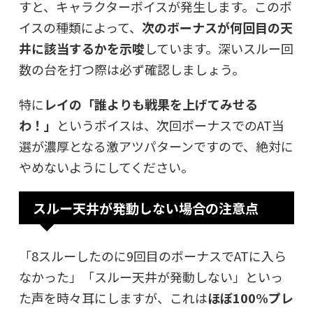
すと、キャラクターボイスが発生します。このボ
イスの種類によって、
次のボーナスが何回目の天
井に該当するかを示唆
しています。深いスルー回
数の台を打つ際は必ず確認しましょう。
特に
レイの「誰よりも戦果を上げてみせる
わ！」
というボイスは、
次回ボーナスでのAT当
選が濃厚となる激アツパターン
ですので、絶対に
やめないようにしてください。
スルー天井が発動しない場合の注意点
「8スルーしたのに9回目のボーナスでATに入ら
なかった」「スルー天井が発動しない」といっ
た声を時々耳にしますが、これは
ほぼ100%プレ