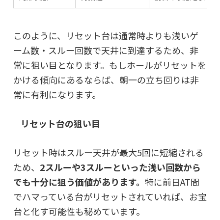
このように、リセット台は通常時よりも浅いゲ
ーム数・スルー回数で天井に到達するため、非
常に狙い目となります。もしホールがリセットを
かける傾向にあるならば、朝一の立ち回りは非
常に有利になります。
リセット台の狙い目
リセット時はスルー天井が最大5回に短縮される
ため、
2スルーや3スルーといった浅い回数から
でも十分に狙う価値があります。
特に前日AT間
でハマっている台がリセットされていれば、お宝
台と化す可能性も秘めています。