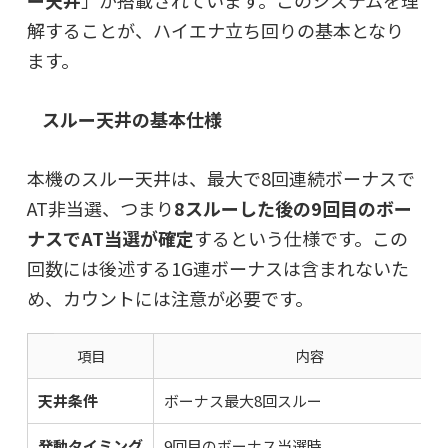
解することが、ハイエナ立ち回りの基本となり
ます。
スルー天井の基本仕様
本機のスルー天井は、
最大で8回連続ボーナスで
AT非当選
、つまり
8スルーした後の9回目のボー
ナスでAT当選が確定
するという仕様です。この
回数には後述する1G連ボーナスは含まれないた
め、カウントには注意が必要です。
項目
内容
天井条件
ボーナス最大8回スルー
発動タイミング
9回目のボーナス当選時