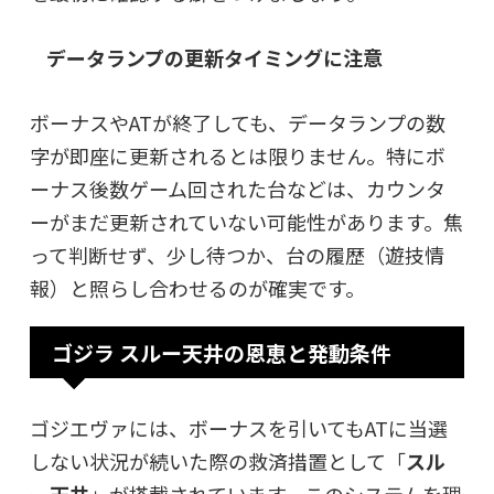
データランプの更新タイミングに注意
ボーナスやATが終了しても、データランプの数
字が即座に更新されるとは限りません。特にボ
ーナス後数ゲーム回された台などは、カウンタ
ーがまだ更新されていない可能性があります。焦
って判断せず、少し待つか、台の履歴（遊技情
報）と照らし合わせるのが確実です。
ゴジラ スルー天井の恩恵と発動条件
ゴジエヴァには、ボーナスを引いてもATに当選
しない状況が続いた際の救済措置として「
スル
ー天井
」が搭載されています。このシステムを理