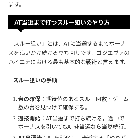
ます。
AT当選まで打つスルー狙いのやり方
「スルー狙い」とは、ATに当選するまでボーナ
スを追いかけ続ける立ち回りです。ゴジエヴァの
ハイエナにおける最も基本的な戦術と言えます。
スルー狙いの手順
台の確保
：期待値のあるスルー回数・ゲーム
数の台を見つけて確保する。
遊技開始
：AT当選まで打ち続ける。途中で
ボーナスを引いてもAT非当選なら当然続行。
AT当選後
：ATを消化し、後述する「やめど