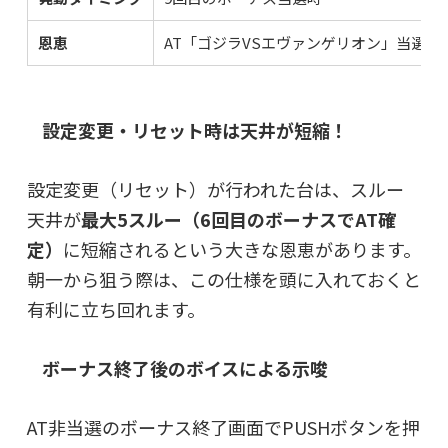
恩恵
AT「ゴジラVSエヴァンゲリオン」当選確
設定変更・リセット時は天井が短縮！
設定変更（リセット）が行われた台は、スルー
天井が
最大5スルー（6回目のボーナスでAT確
定）
に短縮されるという大きな恩恵があります。
朝一から狙う際は、この仕様を頭に入れておくと
有利に立ち回れます。
ボーナス終了後のボイスによる示唆
AT非当選のボーナス終了画面でPUSHボタンを押