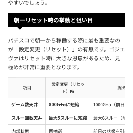
やすいでしょう。
朝一リセット時の挙動と狙い目
パチスロで朝一から稼働する際に最も重要なの
が「設定変更（リセット）」の有無です。ゴジエ
ヴァはリセット時に大きな恩恵があるため、見
極めが非常に重要となります。
設定変更（リセッ
項目
据え置
ト）時
ゲーム数天井
800G+αに短縮
1000G+α（前日の
スルー回数天井
最大5スルーに短縮
最大8スルー（前日
内部状態
再抽選
前日の状態を引継