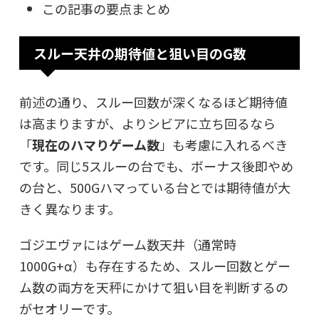
この記事の要点まとめ
スルー天井の期待値と狙い目のG数
前述の通り、スルー回数が深くなるほど期待値
は高まりますが、よりシビアに立ち回るなら
「
現在のハマりゲーム数
」も考慮に入れるべき
です。同じ5スルーの台でも、ボーナス後即やめ
の台と、500Gハマっている台とでは期待値が大
きく異なります。
ゴジエヴァにはゲーム数天井（通常時
1000G+α）も存在するため、スルー回数とゲー
ム数の両方を天秤にかけて狙い目を判断するの
がセオリーです。