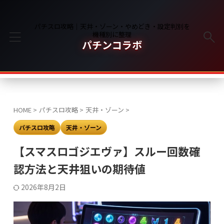
パチスロ攻略｜天井・ゾーン・やめどき・設定判別を
機種別に整理
パチンコラボ
HOME
>
パチスロ攻略
>
天井・ゾーン
>
パチスロ攻略
天井・ゾーン
【スマスロゴジエヴァ】スルー回数確
認方法と天井狙いの期待値
2026年8月2日