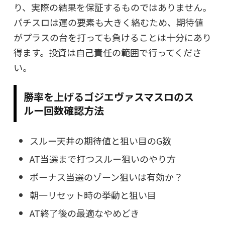
り、実際の結果を保証するものではありません。
パチスロは運の要素も大きく絡むため、期待値
がプラスの台を打っても負けることは十分にあり
得ます。投資は自己責任の範囲で行ってくださ
い。
勝率を上げるゴジエヴァスマスロのス
ルー回数確認方法
スルー天井の期待値と狙い目のG数
AT当選まで打つスルー狙いのやり方
ボーナス当選のゾーン狙いは有効か？
朝一リセット時の挙動と狙い目
AT終了後の最適なやめどき