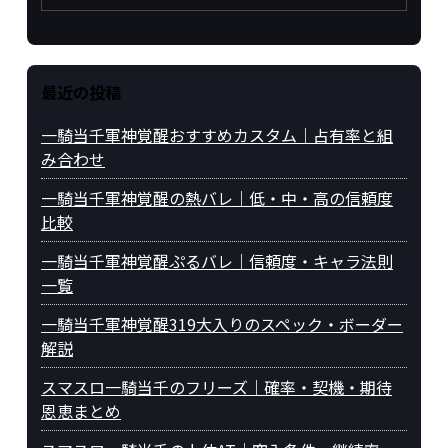
最近の投稿
一騎当千軍神覚醒おすすめカスタム｜占有率と組
み合わせ
一騎当千軍神覚醒の熱バレ｜低・中・高の信頼度
比較
一騎当千軍神覚醒ぷるバレ｜信頼度・キャラ法則
一覧
一騎当千軍神覚醒319大入りのスペック・ボーダー
解説
スマスロ一騎当千のフリーズ｜確率・契機・期待
恩恵まとめ