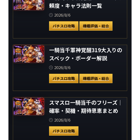
頼度・キャラ法則一覧
2026/8/6
パチスロ攻略
機種評価・総合
一騎当千軍神覚醒319大入りの
スペック・ボーダー解説
2026/8/6
パチスロ攻略
機種評価・総合
スマスロ一騎当千のフリーズ｜
確率・契機・期待恩恵まとめ
2026/8/6
パチスロ攻略