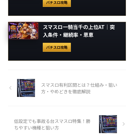
パチスロ攻略
スマスロ一騎当千の上位AT｜突
入条件・継続率・恩恵
パチスロ攻略
スマスロ有利区間とは？仕組み・狙い
方・やめどきを徹底解説
低設定でも事故る台スマスロ特集！勝
ちやすい機種と狙い方