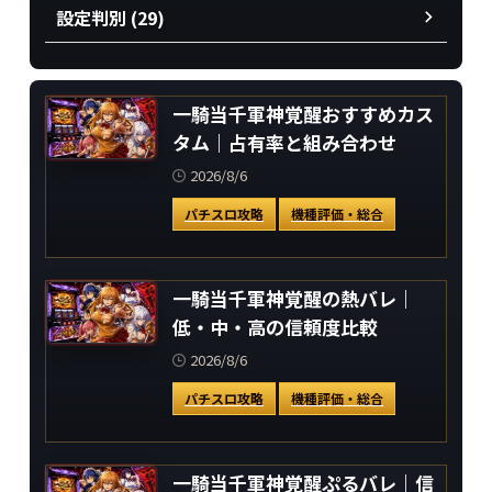
設定判別 (29)
一騎当千軍神覚醒おすすめカス
タム｜占有率と組み合わせ
2026/8/6
パチスロ攻略
機種評価・総合
一騎当千軍神覚醒の熱バレ｜
低・中・高の信頼度比較
2026/8/6
パチスロ攻略
機種評価・総合
一騎当千軍神覚醒ぷるバレ｜信