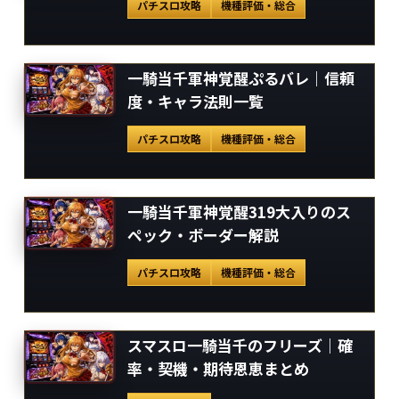
パチスロ攻略
機種評価・総合
一騎当千軍神覚醒ぷるバレ｜信頼
度・キャラ法則一覧
パチスロ攻略
機種評価・総合
一騎当千軍神覚醒319大入りのス
ペック・ボーダー解説
パチスロ攻略
機種評価・総合
スマスロ一騎当千のフリーズ｜確
率・契機・期待恩恵まとめ