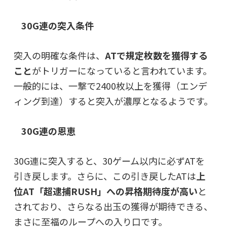
30G連の突入条件
突入の明確な条件は、
ATで規定枚数を獲得する
こと
がトリガーになっていると言われています。
一般的には、
一撃で2400枚以上を獲得（エンデ
ィング到達）
すると突入が濃厚となるようです。
30G連の恩恵
30G連に突入すると、30ゲーム以内に必ずATを
引き戻します。さらに、この引き戻したATは
上
位AT「超逮捕RUSH」への昇格期待度が高い
と
されており、さらなる出玉の獲得が期待できる、
まさに至福のループへの入り口です。