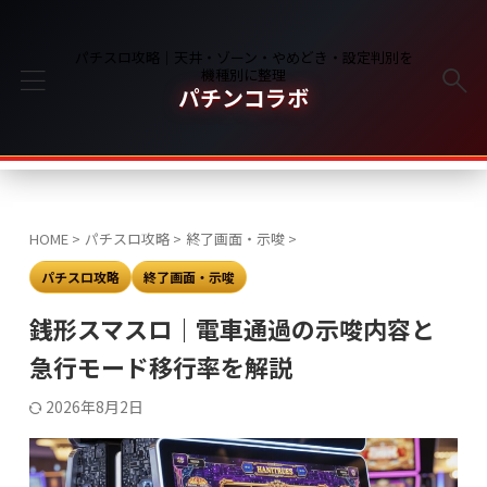
パチスロ攻略｜天井・ゾーン・やめどき・設定判別を
機種別に整理
パチンコラボ
HOME
>
パチスロ攻略
>
終了画面・示唆
>
パチスロ攻略
終了画面・示唆
銭形スマスロ｜電車通過の示唆内容と
急行モード移行率を解説
2026年8月2日