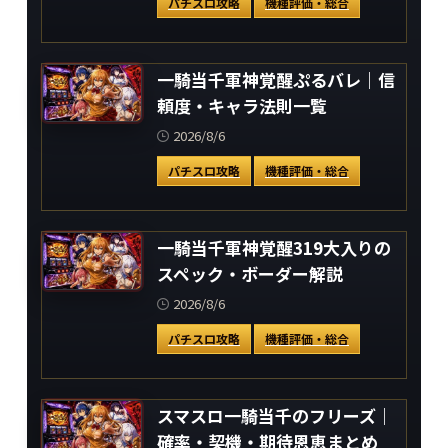
パチスロ攻略
機種評価・総合
一騎当千軍神覚醒ぷるバレ｜信
頼度・キャラ法則一覧
2026/8/6
パチスロ攻略
機種評価・総合
一騎当千軍神覚醒319大入りの
スペック・ボーダー解説
2026/8/6
パチスロ攻略
機種評価・総合
スマスロ一騎当千のフリーズ｜
確率・契機・期待恩恵まとめ