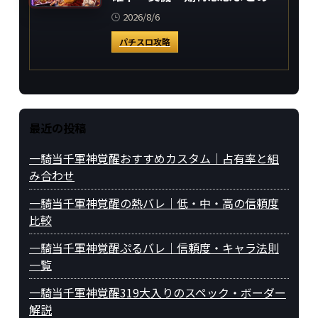
2026/8/6
パチスロ攻略
最近の投稿
一騎当千軍神覚醒おすすめカスタム｜占有率と組
み合わせ
一騎当千軍神覚醒の熱バレ｜低・中・高の信頼度
比較
一騎当千軍神覚醒ぷるバレ｜信頼度・キャラ法則
一覧
一騎当千軍神覚醒319大入りのスペック・ボーダー
解説