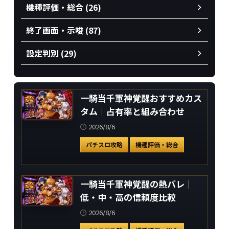
機種評価・総合 (26)
終了画面・示唆 (87)
設定判別 (29)
一騎当千軍神覚醒おすすめカス
タム｜占有率と組み合わせ
2026/8/6
パチスロ攻略
機種評価・総合
一騎当千軍神覚醒の熱バレ｜
低・中・高の信頼度比較
2026/8/6