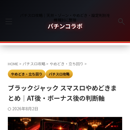
パチスロ攻略｜天井・ゾーン・やめどき・設定判別を
機種別に整理
パチンコラボ
HOME
>
パチスロ攻略
>
やめどき・立ち回り
>
やめどき・立ち回り
パチスロ攻略
ブラックジャック スマスロやめどきま
とめ｜AT後・ボーナス後の判断軸
2026年8月2日