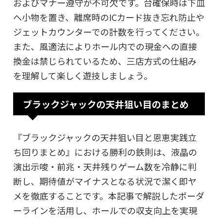
およびマナー遵守が不可欠です。台確保時は下皿
へ小物を置き、離席時のICカード抜き忘れ防止や
ジェットカウンターでの計数を行ってください。
また、風適法によりホール内での現金への直接
換金は禁じられているため、三店方式の仕組み
を理解して楽しく遊技しましょう。
ブラックジャックの天井狙い目のまとめ
『ブラックジャックの天井狙い目と恩恵実践立
ち回りまとめ』における勝利の鉄則は、液晶の
演出示唆・前兆・天井残りゲーム数を冷静に判
断し、期待値がマイナスとなる状況で潔く即ヤ
メを徹底することです。本記事で解説したボーダ
ーラインを活用し、ホールでの収支向上を実現