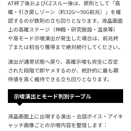
AT終了後およびCZスルー後は、原則として「高
確・引き戻しゾーン（約32G〜50G前兆）」を確
認するのが鉄則の立ち回りとなります。液晶画面
上の高確ステージ（神殿・研究施設・温泉等）
や高モード示唆演出が発生した場合は、前兆終
了または初当り獲得まで絶対続行してください。
演出が通常状態へ戻り、高確示唆も完全に否定
された段階で即ヤメするのが、統計的に最も期
待値を高く維持できる立ち回りとなります。
示唆演出とモード判別テーブル
液晶画面上に出現する演出・会話ボイス・アイキ
ャッチ画像ごとの示唆内容を整理します：