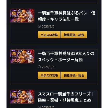
一騎当千軍神覚醒ぷるバレ｜信
頼度・キャラ法則一覧
2026/8/6
パチスロ攻略
機種評価・総合
一騎当千軍神覚醒319大入りの
スペック・ボーダー解説
2026/8/6
パチスロ攻略
機種評価・総合
スマスロ一騎当千のフリーズ｜
確率・契機・期待恩恵まとめ
2026/8/6