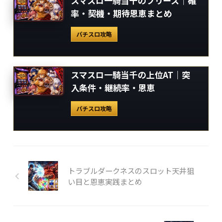
スマスロ一騎当千のフリーズ｜確
率・契機・期待恩恵まとめ
パチスロ攻略
スマスロ一騎当千の上位AT｜突
入条件・継続率・恩恵
パチスロ攻略
トラブルダークネスのスロット天井狙
い目と恩恵実践まとめ