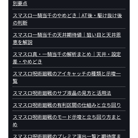
別要点
スマスロ一騎当千のやめどき｜AT後・駆け抜け後
の判断
スマスロ一騎当千の天井期待値｜狙い目と天井恩
恵を解説
スマスロ真・一騎当千の解析まとめ｜天井・設定
差・やめどき
スマスロ呪術廻戦のアイキャッチの種類と示唆一
覧
スマスロ呪術廻戦のサブ液晶の見方と活用法
スマスロ呪術廻戦の有利区間の仕組みと立ち回り
スマスロ呪術廻戦のモード示唆と立ち回り方まと
め
スマスロ呪術廻戦のプレミア演出一覧と期待度ま