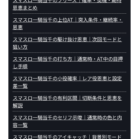
スマスロ一騎当千のフリーズ｜確率・契機・期待
恩恵まとめ
スマスロ一騎当千の上位AT｜突入条件・継続率・
恩恵
スマスロ一騎当千の駆け抜け恩恵｜次回モードと
狙い方
スマスロ一騎当千の打ち方｜通常時・AT中の目押
し手順
スマスロ一騎当千の小役確率｜レア役恩恵と設定
差一覧
スマスロ一騎当千の有利区間｜切断条件と恩恵を
解説
スマスロ一騎当千のセリフ示唆｜通常時の色と内
容一覧
スマスロ一騎当千のアイキャッチ｜背景別モード