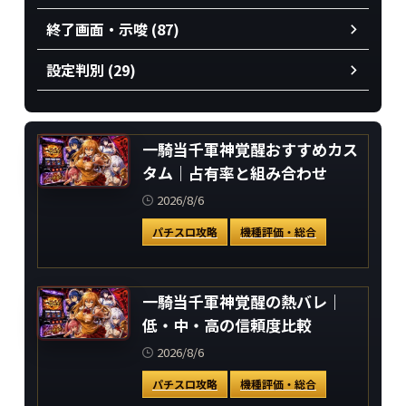
終了画面・示唆 (87)
設定判別 (29)
一騎当千軍神覚醒おすすめカス
タム｜占有率と組み合わせ
2026/8/6
パチスロ攻略
機種評価・総合
一騎当千軍神覚醒の熱バレ｜
低・中・高の信頼度比較
2026/8/6
パチスロ攻略
機種評価・総合