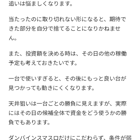
追いは悩ましくなります。
当たったのに取り切れない形になると、期待で
きた部分を自分で捨てることになりかねませ
ん。
また、投資額を決める時は、その日の他の稼働
予定も考えておきたいです。
一台で使いすぎると、その後にもっと良い台が
見つかっても動きにくくなります。
天井狙いは一台ごとの勝負に見えますが、実際
にはその日の候補全体で資金をどう使うかの勝
負でもあります。
ダンバインスマスロだけにこだわらず、条件が弱