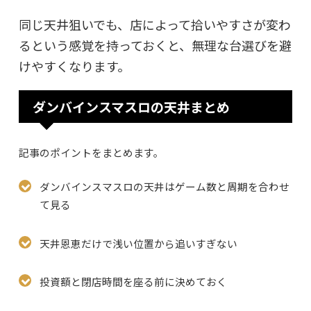
同じ天井狙いでも、店によって拾いやすさが変わ
るという感覚を持っておくと、無理な台選びを避
けやすくなります。
ダンバインスマスロの天井まとめ
記事のポイントをまとめます。
ダンバインスマスロの天井はゲーム数と周期を合わせ
て見る
天井恩恵だけで浅い位置から追いすぎない
投資額と閉店時間を座る前に決めておく