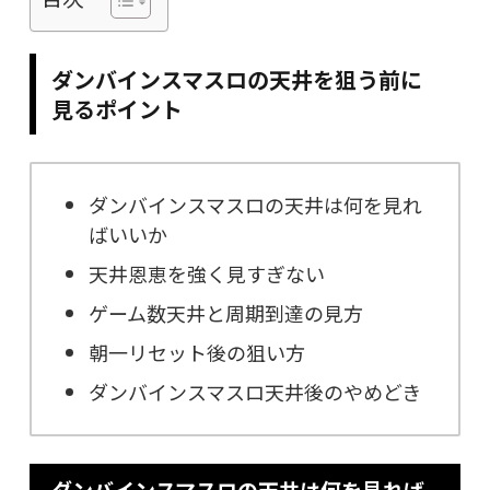
ダンバインスマスロの天井を狙う前に
見るポイント
ダンバインスマスロの天井は何を見れ
ばいいか
天井恩恵を強く見すぎない
ゲーム数天井と周期到達の見方
朝一リセット後の狙い方
ダンバインスマスロ天井後のやめどき
ダンバインスマスロの天井は何を見れば