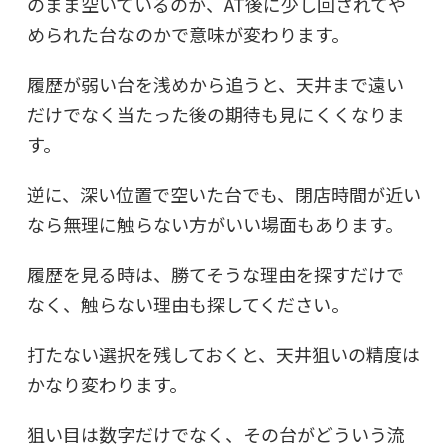
のまま空いているのか、AT後に少し回されてや
められた台なのかで意味が変わります。
履歴が弱い台を浅めから追うと、天井まで遠い
だけでなく当たった後の期待も見にくくなりま
す。
逆に、深い位置で空いた台でも、閉店時間が近い
なら無理に触らない方がいい場面もあります。
履歴を見る時は、勝てそうな理由を探すだけで
なく、触らない理由も探してください。
打たない選択を残しておくと、天井狙いの精度は
かなり変わります。
狙い目は数字だけでなく、その台がどういう流