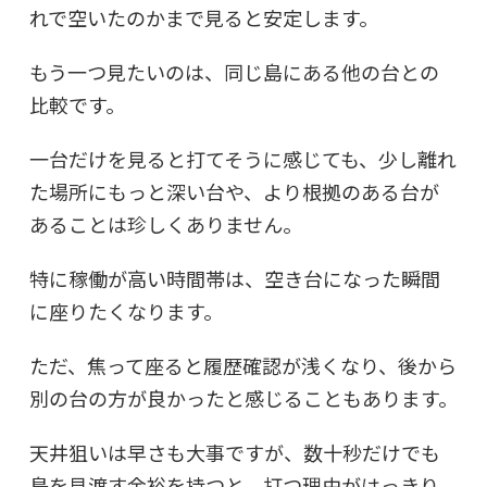
れで空いたのかまで見ると安定します。
もう一つ見たいのは、同じ島にある他の台との
比較です。
一台だけを見ると打てそうに感じても、少し離れ
た場所にもっと深い台や、より根拠のある台が
あることは珍しくありません。
特に稼働が高い時間帯は、空き台になった瞬間
に座りたくなります。
ただ、焦って座ると履歴確認が浅くなり、後から
別の台の方が良かったと感じることもあります。
天井狙いは早さも大事ですが、数十秒だけでも
島を見渡す余裕を持つと、打つ理由がはっきり