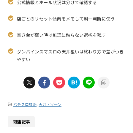
公式情報とホール状況は分けて確認する
店ごとのリセット傾向をメモして朝一判断に使う
空き台が弱い時は無理に触らない選択を残す
ダンバインスマスロの天井狙いは終わり方で差がつき
やすい
-
パチスロ攻略
,
天井・ゾーン
関連記事