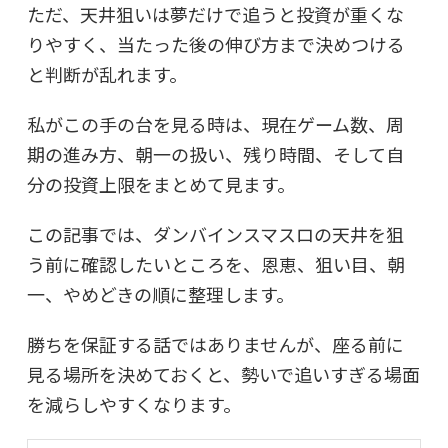
ただ、天井狙いは夢だけで追うと投資が重くな
りやすく、当たった後の伸び方まで決めつける
と判断が乱れます。
私がこの手の台を見る時は、現在ゲーム数、周
期の進み方、朝一の扱い、残り時間、そして自
分の投資上限をまとめて見ます。
この記事では、ダンバインスマスロの天井を狙
う前に確認したいところを、恩恵、狙い目、朝
一、やめどきの順に整理します。
勝ちを保証する話ではありませんが、座る前に
見る場所を決めておくと、勢いで追いすぎる場面
を減らしやすくなります。