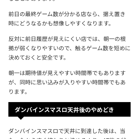
前日の最終ゲーム数が分かる店なら、据え置き
時にどうなるかも想像しやすくなります。
反対に前日履歴が見えにくい店では、朝一の根
拠が弱くなりやすいので、触るゲーム数を短めに
決めておくと安全です。
朝一は期待値が見えやすい時間帯でもあります
が、同時に思い込みが入りやすい時間帯でもあ
ります。
ダンバインスマスロ天井後のやめどき
ダンバインスマスロで天井に到達した後は、当