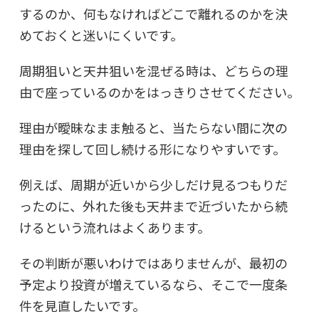
するのか、何もなければどこで離れるのかを決
めておくと迷いにくいです。
周期狙いと天井狙いを混ぜる時は、どちらの理
由で座っているのかをはっきりさせてください。
理由が曖昧なまま触ると、当たらない間に次の
理由を探して回し続ける形になりやすいです。
例えば、周期が近いから少しだけ見るつもりだ
ったのに、外れた後も天井まで近づいたから続
けるという流れはよくあります。
その判断が悪いわけではありませんが、最初の
予定より投資が増えているなら、そこで一度条
件を見直したいです。