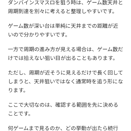
ダンバインスマスロを狙う時は、ゲーム数天井と
周期到達を別々に考えると整理しやすいです。
ゲーム数が深い台は単純に天井までの距離が近
いので分かりやすいです。
一方で周期の進み方が見える場合は、ゲーム数だ
けでは拾えない狙い目が出ることもあります。
ただし、周期が近そうに見えるだけで長く回して
しまうと、天井狙いではなく通常時を追う形にな
ります。
ここで大切なのは、確認する範囲を先に決める
ことです。
何ゲームまで見るのか、どの挙動が出たら続行