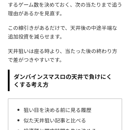
するゲーム数を決めておく、次の当たりまで追う
理由があるかを見直す。
この線引きがあるだけで、天井後の中途半端な
追加投資を減らせます。
天井狙いは座る時より、当たった後の終わり方
で差がつきやすいです。
ダンバインスマスロの天井で負けにく
くする考え方
狙い目を決める前に見る履歴
似た天井狙い記事と比べる