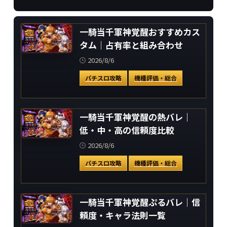
一騎当千軍神覚醒おすすめカス
タム｜占有率と組み合わせ
2026/8/6
パチスロ攻略
機種評価・総合
一騎当千軍神覚醒の熱バレ｜
低・中・高の信頼度比較
2026/8/6
パチスロ攻略
機種評価・総合
一騎当千軍神覚醒ぷるバレ｜信
頼度・キャラ法則一覧