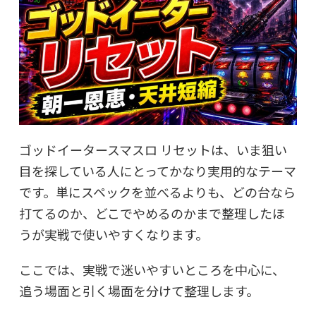
ゴッドイータースマスロ リセットは、いま狙い
目を探している人にとってかなり実用的なテーマ
です。単にスペックを並べるよりも、どの台なら
打てるのか、どこでやめるのかまで整理したほ
うが実戦で使いやすくなります。
ここでは、実戦で迷いやすいところを中心に、
追う場面と引く場面を分けて整理します。