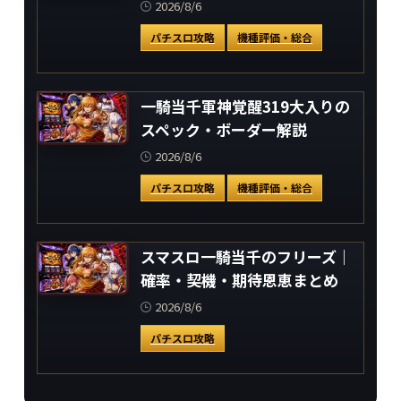
2026/8/6
パチスロ攻略
機種評価・総合
一騎当千軍神覚醒319大入りの
スペック・ボーダー解説
2026/8/6
パチスロ攻略
機種評価・総合
スマスロ一騎当千のフリーズ｜
確率・契機・期待恩恵まとめ
2026/8/6
パチスロ攻略