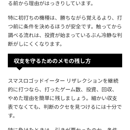
る前から理由がはっきりしています。
特に初打ちの機種は、勝ちながら覚えるより、打
つ前に条件を決めるほうが安全です。触ってから
調べる流れは、投資が始まっているぶん冷静な判
断がしにくくなります。
収支を守るためのメモの残し方
スマスロゴッドイーター リザレクションを継続
的に打つなら、打ったゲーム数、投資、回収、
やめた理由を簡単に残しましょう。細かい収支
表でなくても、判断のクセを見つけるには十分で
す。
特に負けたときは、引きが悪かったのか、条件