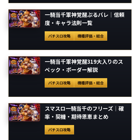
一騎当千軍神覚醒ぷるバレ｜信頼
度・キャラ法則一覧
パチスロ攻略
機種評価・総合
一騎当千軍神覚醒319大入りのス
ペック・ボーダー解説
パチスロ攻略
機種評価・総合
スマスロ一騎当千のフリーズ｜確
率・契機・期待恩恵まとめ
パチスロ攻略