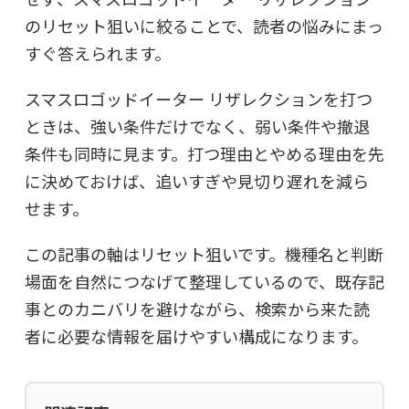
のリセット狙いに絞ることで、読者の悩みにまっ
すぐ答えられます。
スマスロゴッドイーター リザレクションを打つ
ときは、強い条件だけでなく、弱い条件や撤退
条件も同時に見ます。打つ理由とやめる理由を先
に決めておけば、追いすぎや見切り遅れを減ら
せます。
この記事の軸はリセット狙いです。機種名と判断
場面を自然につなげて整理しているので、既存記
事とのカニバリを避けながら、検索から来た読
者に必要な情報を届けやすい構成になります。