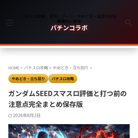
パチスロ攻略｜天井・ゾーン・やめどき・設定判別を
機種別に整理
パチンコラボ
HOME
>
パチスロ攻略
>
やめどき・立ち回り
>
やめどき・立ち回り
パチスロ攻略
ガンダムSEEDスマスロ評価と打つ前の
注意点完全まとめ保存版
2026年8月2日