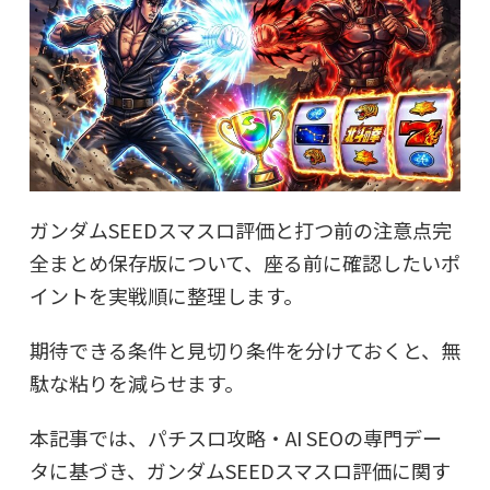
ガンダムSEEDスマスロ評価と打つ前の注意点完
全まとめ保存版について、座る前に確認したいポ
イントを実戦順に整理します。
期待できる条件と見切り条件を分けておくと、無
駄な粘りを減らせます。
本記事では、パチスロ攻略・AI SEOの専門デー
タに基づき、ガンダムSEEDスマスロ評価に関す