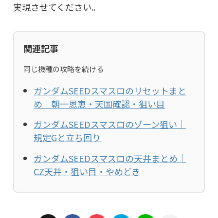
実現させてください。
関連記事
同じ機種の攻略を続ける
ガンダムSEEDスマスロのリセットまと
め｜朝一恩恵・天国確認・狙い目
ガンダムSEEDスマスロのゾーン狙い｜
規定Gと立ち回り
ガンダムSEEDスマスロの天井まとめ｜
CZ天井・狙い目・やめどき