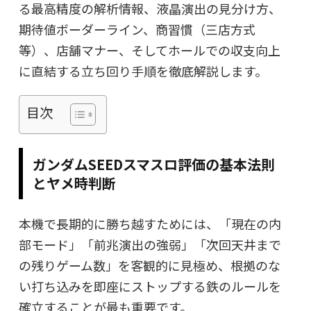
る最高精度の解析情報、液晶演出の見分け方、
期待値ボーダーライン、商習慣（三店方式
等）、店舗マナー、そしてホールでの収支向上
に直結する立ち回り手順を徹底解説します。
目次
ガンダムSEEDスマスロ評価の基本法則
とヤメ時判断
本機で長期的に勝ち越すためには、「現在の内
部モード」「前兆演出の強弱」「次回天井まで
の残りゲーム数」を客観的に見極め、根拠のな
い打ち込みを即座にストップする鉄のルールを
確立することが最も重要です。