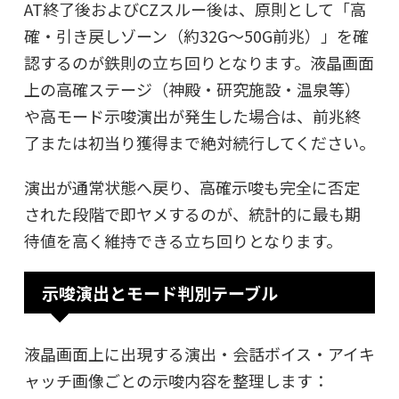
AT終了後およびCZスルー後は、原則として「高
確・引き戻しゾーン（約32G〜50G前兆）」を確
認するのが鉄則の立ち回りとなります。液晶画面
上の高確ステージ（神殿・研究施設・温泉等）
や高モード示唆演出が発生した場合は、前兆終
了または初当り獲得まで絶対続行してください。
演出が通常状態へ戻り、高確示唆も完全に否定
された段階で即ヤメするのが、統計的に最も期
待値を高く維持できる立ち回りとなります。
示唆演出とモード判別テーブル
液晶画面上に出現する演出・会話ボイス・アイキ
ャッチ画像ごとの示唆内容を整理します：