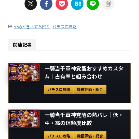
-
やめどき・立ち回り
,
パチスロ攻略
関連記事
一騎当千軍神覚醒おすすめカスタ
ム｜占有率と組み合わせ
パチスロ攻略
機種評価・総合
一騎当千軍神覚醒の熱バレ｜低・
中・高の信頼度比較
パチスロ攻略
機種評価・総合