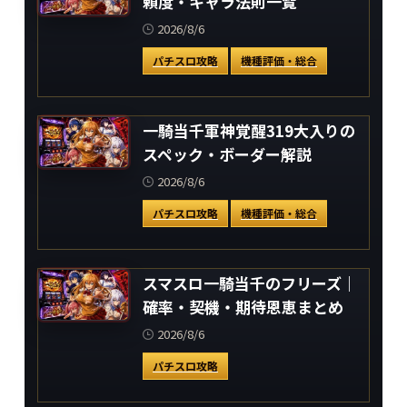
頼度・キャラ法則一覧
2026/8/6
パチスロ攻略
機種評価・総合
一騎当千軍神覚醒319大入りの
スペック・ボーダー解説
2026/8/6
パチスロ攻略
機種評価・総合
スマスロ一騎当千のフリーズ｜
確率・契機・期待恩恵まとめ
2026/8/6
パチスロ攻略