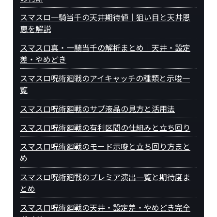
スマスロ一騎当千の天井期待値｜狙い目と天井恩
恵を解説
スマスロ真・一騎当千の解析まとめ｜天井・設定
差・やめどき
スマスロ呪術廻戦のアイキャッチの種類と示唆一
覧
スマスロ呪術廻戦のサブ液晶の見方と活用法
スマスロ呪術廻戦の有利区間の仕組みと立ち回り
スマスロ呪術廻戦のモード示唆と立ち回り方まと
め
スマスロ呪術廻戦のプレミア演出一覧と期待度ま
とめ
スマスロ呪術廻戦の天井・設定差・やめどき完全