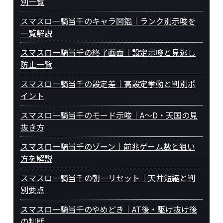
別一覧
スマスロ一騎当千のキャラ図鑑｜ランク別示唆を
一覧解説
スマスロ一騎当千の終了画面｜設定示唆と見逃し
防止一覧
スマスロ一騎当千の設定差｜高設定挙動と判別ポ
イント
スマスロ一騎当千のモード示唆｜A～D・天国の見
抜き方
スマスロ一騎当千のゾーン｜前兆ゲーム数と狙い
方を解説
スマスロ一騎当千の朝一リセット｜天井短縮と判
別要点
スマスロ一騎当千のやめどき｜AT後・駆け抜け後
の判断