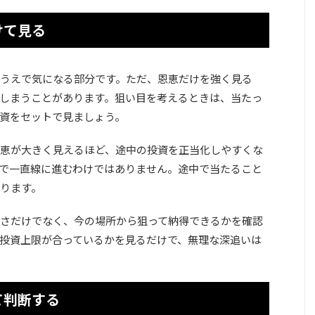
けて見る
うえで気になる部分です。ただ、恩恵だけを強く見る
しまうことがあります。狙い目を考えるときは、当たっ
資をセットで見ましょう。
恵が大きく見えるほど、途中の投資を正当化しやすくな
で一直線に進むわけではありません。途中で当たること
ります。
さだけでなく、今の場所から狙って納得できるかを確認
投資上限が合っているかを見るだけで、無理な深追いは
て判断する