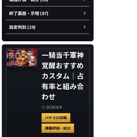
終了画面・示唆 (87)
設定判別 (29)
一騎当千軍神
覚醒おすすめ
カスタム｜占
有率と組み合
わせ
2026/8/6
パチスロ攻略
機種評価・総合