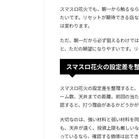
スマスロ花火でも、朝一から触るなら
たいです。リセットが期待できる店な
は変わります。
ただ、朝一だから必ず狙えるわけでは
と、ただの願望になりやすいです。リ
スマスロ花火の設定差を
スマスロ花火の設定差を整理すると、
ーム数、天井までの距離、前回の当た
認すると、打つ理由があるかどうかが
大切なのは、強い材料と弱い材料を同
も、天井が遠く、投資上限も厳しいな
っているなら、確認する価値は出てき