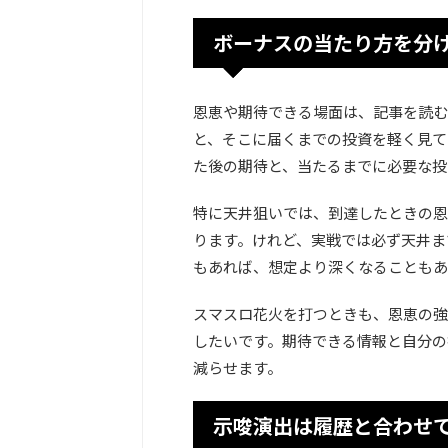
ボーナスの当たり方を分
恩恵や期待できる場面は、記事を読む
と、そこに届くまでの投資を軽く見て
た後の期待と、当たるまでに必要な投
特に天井狙いでは、到達したときの恩
ります。けれど、実戦では必ず天井ま
もあれば、想定より深くなることもあ
スマスロ花火を打つときも、恩恵の強
したいです。期待できる情報と自分の
減らせます。
示唆演出は履歴と合わせ