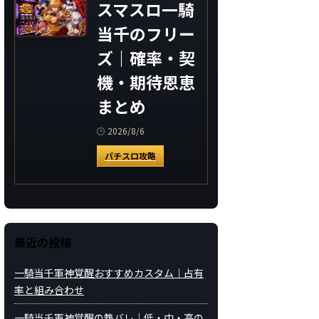
スマスロ一騎
当千のフリー
ズ｜確率・契
機・期待恩恵
まとめ
2026/8/6
パチスロ攻略
最近の投稿
一騎当千軍神覚醒おすすめカスタム｜占有
率と組み合わせ
一騎当千軍神覚醒の熱バレ｜低・中・高の