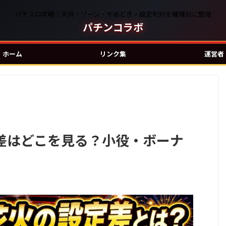
パチスロ攻略｜天井・ゾーン・やめどき・設定判別を機種別に整理
パチンコラボ
ホーム
リンク集
運営者
差はどこを見る？小役・ボーナ