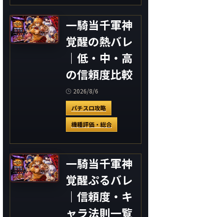
一騎当千軍神
覚醒の熱バレ
｜低・中・高
の信頼度比較
2026/8/6
パチスロ攻略
機種評価・総合
一騎当千軍神
覚醒ぷるバレ
｜信頼度・キ
ャラ法則一覧