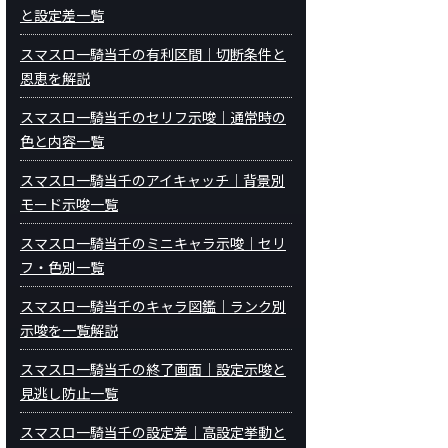
と設定差一覧
スマスロ一騎当千の有利区間｜切断条件と
恩恵を解説
スマスロ一騎当千のセリフ示唆｜通常時の
色と内容一覧
スマスロ一騎当千のアイキャッチ｜背景別
モード示唆一覧
スマスロ一騎当千のミニキャラ示唆｜セリ
フ・色別一覧
スマスロ一騎当千のキャラ図鑑｜ランク別
示唆を一覧解説
スマスロ一騎当千の終了画面｜設定示唆と
見逃し防止一覧
スマスロ一騎当千の設定差｜高設定挙動と