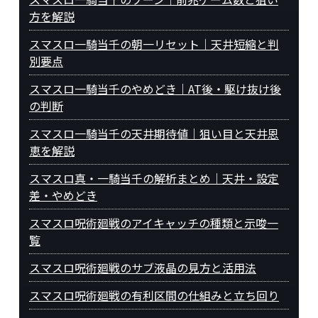
方を解説
スマスロ一騎当千の朝一リセット｜天井短縮と判
別要点
スマスロ一騎当千のやめどき｜AT後・駆け抜け後
の判断
スマスロ一騎当千の天井期待値｜狙い目と天井恩
恵を解説
スマスロ真・一騎当千の解析まとめ｜天井・設定
差・やめどき
スマスロ呪術廻戦のアイキャッチの種類と示唆一
覧
スマスロ呪術廻戦のサブ液晶の見方と活用法
スマスロ呪術廻戦の有利区間の仕組みと立ち回り