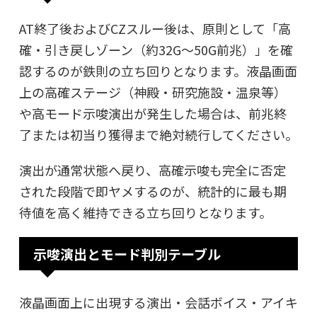
AT終了後およびCZスルー後は、原則として「高
確・引き戻しゾーン（約32G〜50G前兆）」を確
認するのが鉄則の立ち回りとなります。液晶画面
上の高確ステージ（神殿・研究施設・温泉等）
や高モード示唆演出が発生した場合は、前兆終
了または初当り獲得まで絶対続行してください。
演出が通常状態へ戻り、高確示唆も完全に否定
された段階で即ヤメするのが、統計的に最も期
待値を高く維持できる立ち回りとなります。
示唆演出とモード判別テーブル
液晶画面上に出現する演出・会話ボイス・アイキ