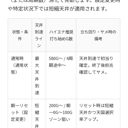
や特定状況下では短縮天井が適用されます。
天井
状態・条
到達
ハイエナ推奨
立ち回り・ヤメ時の
件
ライ
打ち始めG数
備考
ン
通常時
最
580G〜 / 4周
天井到達で初当り
（通常状
大
期途中〜
確定。終了後前兆
態）
天
確認してヤメ。
井
到
達
朝一リセ
短
200G〜 / 朝
リセット時は短縮
ット（設
縮
一0G〜100G
天井かつ天国選択
定変更）
天
ゾーン狙い
率アップ。
井