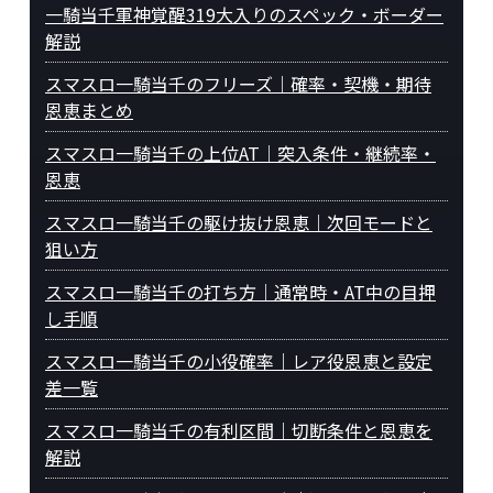
一騎当千軍神覚醒319大入りのスペック・ボーダー
解説
スマスロ一騎当千のフリーズ｜確率・契機・期待
恩恵まとめ
スマスロ一騎当千の上位AT｜突入条件・継続率・
恩恵
スマスロ一騎当千の駆け抜け恩恵｜次回モードと
狙い方
スマスロ一騎当千の打ち方｜通常時・AT中の目押
し手順
スマスロ一騎当千の小役確率｜レア役恩恵と設定
差一覧
スマスロ一騎当千の有利区間｜切断条件と恩恵を
解説