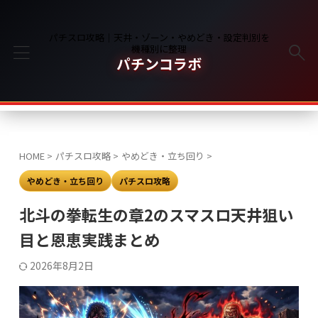
パチスロ攻略｜天井・ゾーン・やめどき・設定判別を
機種別に整理
パチンコラボ
HOME
>
パチスロ攻略
>
やめどき・立ち回り
>
やめどき・立ち回り
パチスロ攻略
北斗の拳転生の章2のスマスロ天井狙い
目と恩恵実践まとめ
2026年8月2日