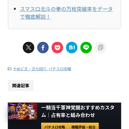
スマスロ北斗の拳の万枚突破率をデータ
で徹底解説！
-
やめどき・立ち回り
,
パチスロ攻略
関連記事
一騎当千軍神覚醒おすすめカスタ
ム｜占有率と組み合わせ
パチスロ攻略
機種評価・総合