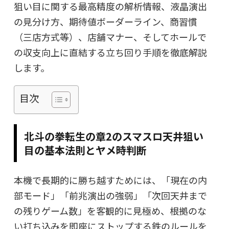
狙い目に関する最高精度の解析情報、液晶演出
の見分け方、期待値ボーダーライン、商習慣
（三店方式等）、店舗マナー、そしてホールで
の収支向上に直結する立ち回り手順を徹底解説
します。
目次
北斗の拳転生の章2のスマスロ天井狙い
目の基本法則とヤメ時判断
本機で長期的に勝ち越すためには、「現在の内
部モード」「前兆演出の強弱」「次回天井まで
の残りゲーム数」を客観的に見極め、根拠のな
い打ち込みを即座にストップする鉄のルールを