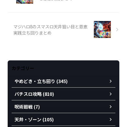
マジハロ8のスマスロ天井狙い目と恩恵
実践立ち回りまとめ
カテゴリー
やめどき・立ち回り (345)
パチスロ攻略 (810)
呪術廻戦 (7)
天井・ゾーン (105)