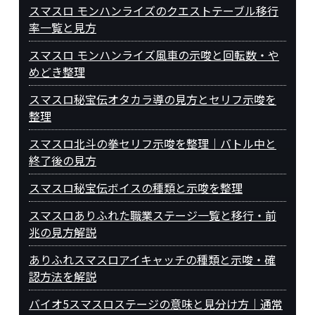
スマスロ モンハンライズのクエストテーブル移行
率一覧と見方
スマスロ モンハンライズ風車の示唆と回転数・や
めどき整理
スマスロ秘宝伝オタカラ導の見方とセリフ示唆を
整理
スマスロ北斗の拳セリフ示唆を整理｜バトル中と
終了後の見方
スマスロ秘宝伝ボイスの種類と示唆を整理
スマスロありふれた職業ステージ一覧と移行・前
兆の見方解説
ありふれスマスロアイキャッチの種類と示唆・確
認方法を解説
バイオ5スマスロステージの意味と見分け方｜通常