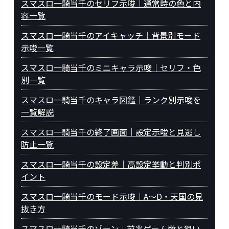
スマスロ一騎当千のセリフ示唆｜通常時の色と内
容一覧
スマスロ一騎当千のアイキャッチ｜背景別モード
示唆一覧
スマスロ一騎当千のミニキャラ示唆｜セリフ・色
別一覧
スマスロ一騎当千のキャラ図鑑｜ランク別示唆を
一覧解説
スマスロ一騎当千の終了画面｜設定示唆と見逃し
防止一覧
スマスロ一騎当千の設定差｜高設定挙動と判別ポ
イント
スマスロ一騎当千のモード示唆｜A～D・天国の見
抜き方
スマスロ一騎当千のゾーン｜前兆ゲーム数と狙い