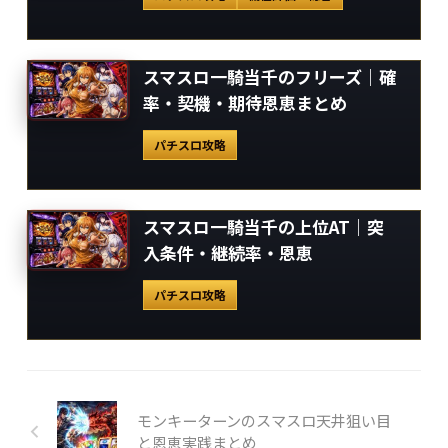
スマスロ一騎当千のフリーズ｜確
率・契機・期待恩恵まとめ
パチスロ攻略
スマスロ一騎当千の上位AT｜突
入条件・継続率・恩恵
パチスロ攻略
モンキーターンのスマスロ天井狙い目
と恩恵実践まとめ