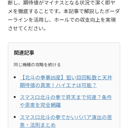
断し、期待値がマイナスとなる状況で潔く即ヤ
メを徹底することです。本記事で解説したボーダ
ーラインを活用し、ホールでの収支向上を実現
させてください。
関連記事
同じ機種の攻略を続ける
【北斗の拳暴凶星】狙い目回転数と天井
期待値の真実！ハイエナは可能？
スマスロ北斗の拳で昇天まで何連？条件
や恩恵を完全網羅
スマスロ北斗の拳でかいババア演出の恩
恵・法則まとめ