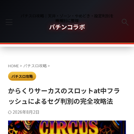
パチスロ攻略｜天井・ゾーン・やめどき・設定判別を
機種別に整理
パチンコラボ
HOME
>
パチスロ攻略
>
パチスロ攻略
からくりサーカスのスロットat中フラ
ッシュによるセグ判別の完全攻略法
2026年8月2日