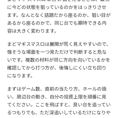
に今どの状態を狙っているのかをはっきりさせ
ます。なんとなく話題だから座るのか、狙い目が
あるから座るのかで、同じ台でも期待できる内
容は大きく変わります。
まどマギスマスロは展開が荒く見えやすいので、
強そうな場面を一つ見ただけで判断すると危な
いです。複数の材料が同じ方向を向いているかを
確認してから打つ方が、後悔しにくい立ち回り
になります。
まずはゲーム数、直前の当たり方、ホールの扱
い、周辺台の動き、自分の投資上限を順番に見
てください。ここを飛ばすと、良い台を追ってい
るつもりでも、ただ深追いしているだけになりや