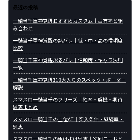
最近の投稿
一騎当千軍神覚醒おすすめカスタム｜占有率と組
み合わせ
一騎当千軍神覚醒の熱バレ｜低・中・高の信頼度
比較
一騎当千軍神覚醒ぷるバレ｜信頼度・キャラ法則
一覧
一騎当千軍神覚醒319大入りのスペック・ボーダー
解説
スマスロ一騎当千のフリーズ｜確率・契機・期待
恩恵まとめ
スマスロ一騎当千の上位AT｜突入条件・継続率・
恩恵
スマスロ一騎当千の駆け抜け恩恵｜次回モードと