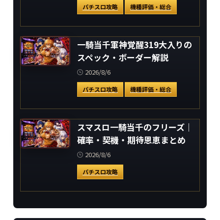
パチスロ攻略
機種評価・総合
一騎当千軍神覚醒319大入りの
スペック・ボーダー解説
2026/8/6
パチスロ攻略
機種評価・総合
スマスロ一騎当千のフリーズ｜
確率・契機・期待恩恵まとめ
2026/8/6
パチスロ攻略