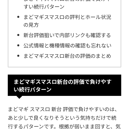
すい続行パターン
まどマギスマスロの評判とホール状況
の見方
新台評価狙いで内部リンクも確認する
公式情報と機種情報の確認も忘れない
まどマギスマスロ新台の評価のまとめ
まどマギスマスロ新台の評価で負けやす
い続行パターン
まどマギ スマスロ 新台 評価で負けやすいのは、
あと少しで良くなりそうという気持ちだけで続
行するパターンです。根拠が弱いまま回すと、気