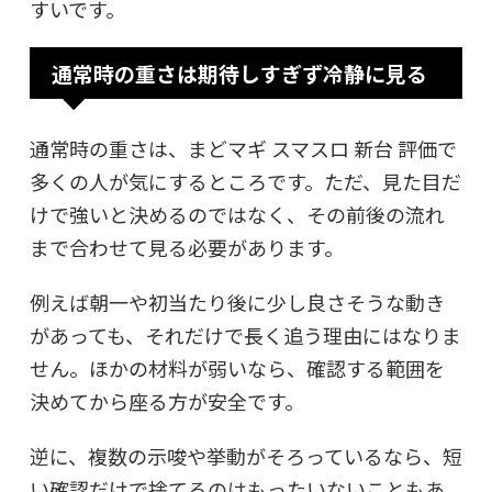
すいです。
通常時の重さは期待しすぎず冷静に見る
通常時の重さは、まどマギ スマスロ 新台 評価で
多くの人が気にするところです。ただ、見た目だ
けで強いと決めるのではなく、その前後の流れ
まで合わせて見る必要があります。
例えば朝一や初当たり後に少し良さそうな動き
があっても、それだけで長く追う理由にはなりま
せん。ほかの材料が弱いなら、確認する範囲を
決めてから座る方が安全です。
逆に、複数の示唆や挙動がそろっているなら、短
い確認だけで捨てるのはもったいないこともあ