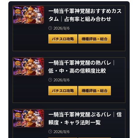
一騎当千軍神覚醒おすすめカス
タム｜占有率と組み合わせ
2026/8/6
パチスロ攻略
機種評価・総合
一騎当千軍神覚醒の熱バレ｜
低・中・高の信頼度比較
2026/8/6
パチスロ攻略
機種評価・総合
一騎当千軍神覚醒ぷるバレ｜信
頼度・キャラ法則一覧
2026/8/6