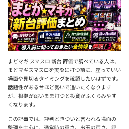
まどマギ スマスロ 新台 評価で調べている人は、
まどマギスマスロを実際に打つ前に、座っていい
場面や見切るタイミングを確認したいはずです。
話題性がある台ほど勢いで追いたくなります
が、根拠が弱いまま打つと投資がふくらみやす
くなります。
この記事では、評判ときついと言われる場面の
整理を中心に、通常時の重さ、出玉の荒さ、評