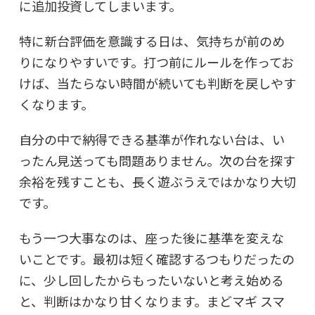
に追加投資してしまいます。
特に新台評価を意識する日は、気持ちが前のめ
りになりやすいです。打つ前にルールを作ってお
けば、当たらない時間が続いても判断を戻しやす
くなります。
自分の中で納得できる基準が作れない台は、い
ったん見送っても問題ありません。次の台を探す
余裕を残すことも、長く遊ぶうえではかなり大切
です。
もう一つ大事なのは、座った後に基準を変えな
いことです。最初は短く確認するつもりだったの
に、少し回したからもったいないと考え始める
と、判断はかなり甘くなります。まどマギ スマ