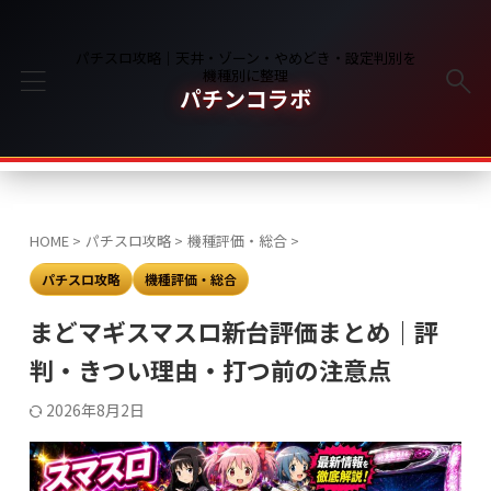
パチスロ攻略｜天井・ゾーン・やめどき・設定判別を
機種別に整理
パチンコラボ
HOME
>
パチスロ攻略
>
機種評価・総合
>
パチスロ攻略
機種評価・総合
まどマギスマスロ新台評価まとめ｜評
判・きつい理由・打つ前の注意点
2026年8月2日