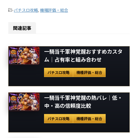
-
パチスロ攻略
,
機種評価・総合
関連記事
一騎当千軍神覚醒おすすめカスタ
ム｜占有率と組み合わせ
パチスロ攻略
機種評価・総合
一騎当千軍神覚醒の熱バレ｜低・
中・高の信頼度比較
パチスロ攻略
機種評価・総合