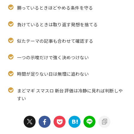
勝っているときほどやめる条件を守る
負けているときは取り返す発想を捨てる
似たテーマの記事も合わせて確認する
一つの示唆だけで強く決めつけない
時間が足りない日は無理に追わない
まどマギ スマスロ 新台 評価は冷静に見れば判断しや
すい