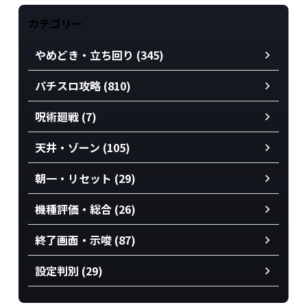
カテゴリー
やめどき・立ち回り (345)
パチスロ攻略 (810)
呪術廻戦 (7)
天井・ゾーン (105)
朝一・リセット (29)
機種評価・総合 (26)
終了画面・示唆 (87)
設定判別 (29)