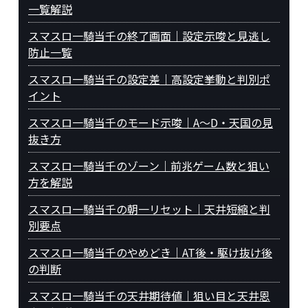
一覧解説
スマスロ一騎当千の終了画面｜設定示唆と見逃し
防止一覧
スマスロ一騎当千の設定差｜高設定挙動と判別ポ
イント
スマスロ一騎当千のモード示唆｜A～D・天国の見
抜き方
スマスロ一騎当千のゾーン｜前兆ゲーム数と狙い
方を解説
スマスロ一騎当千の朝一リセット｜天井短縮と判
別要点
スマスロ一騎当千のやめどき｜AT後・駆け抜け後
の判断
スマスロ一騎当千の天井期待値｜狙い目と天井恩