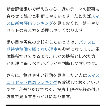
新台評価狙いで考えるなら、近いテーマの記事も
合わせて読むと判断しやすいです。たとえば
スマ
スロ新台評価ランキング
を見ておくと、朝一やリ
セットの考え方を整理しやすくなります。
狙い目や恩恵の比較をしたいときは、
パチスロ
期待値稼働で勝てない理由
も参考になります。単
体機種だけで見るより、ほかの機種と比べた方
が無理に追うべきかどうかを判断しやすいです。
さらに、負けやすい行動を見直したい人は
スマス
ロリセット恩恵ランキング
も確認しておくといい
です。台選びだけでなく、投資上限や記録の付け
方まで見直すきっかけになります。