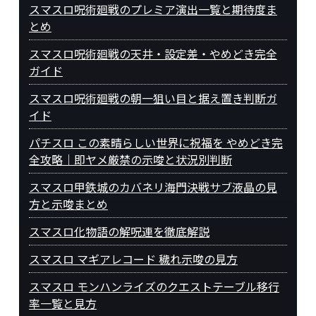
スマスロ呪術廻戦のプレミア演出一覧と期待度ま
とめ
スマスロ呪術廻戦の天井・設定差・やめどき完全
ガイド
スマスロ呪術廻戦の朝一狙い目と据え置き判断ガ
イド
パチスロ この素晴らしい世界に祝福を やめどき完
全攻略｜即ヤメ厳禁の示唆と状況別判断
スマスロ甲鉄城のカバネリ海門決戦サブ液晶の見
方と示唆まとめ
スマスロ化物語の解呪連を徹底解説
スマスロ マギアレコード 穢れ示唆の見方
スマスロ モンハンライズのクエストテーブル移行
率一覧と見方