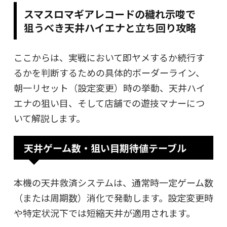
スマスロマギアレコードの穢れ示唆で
狙うべき天井ハイエナと立ち回り攻略
ここからは、実戦において即ヤメするか続行す
るかを判断するための具体的ボーダーライン、
朝一リセット（設定変更）時の挙動、天井ハイ
エナの狙い目、そして店舗での遊技マナーにつ
いて解説します。
天井ゲーム数・狙い目期待値テーブル
本機の天井救済システムは、通常時一定ゲーム数
（または周期数）消化で発動します。設定変更時
や特定状況下では短縮天井が適用されます。