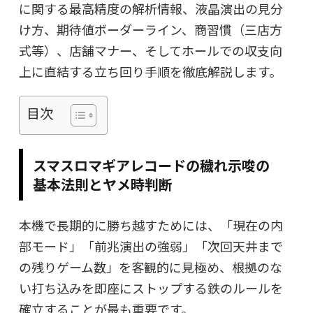
に関する最高精度の解析情報、液晶演出の見分
け方、期待値ボーダーライン、商習慣（三店方
式等）、店舗マナー、そしてホールでの収支向
上に直結する立ち回り手順を徹底解説します。
目次
スマスロマギアレコードの穢れ示唆の
基本法則とヤメ時判断
本機で長期的に勝ち越すためには、「現在の内
部モード」「前兆演出の強弱」「次回天井まで
の残りゲーム数」を客観的に見極め、根拠のな
い打ち込みを即座にストップする鉄のルールを
確立することが最も重要です。