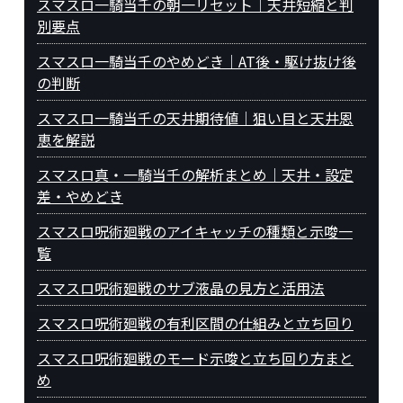
スマスロ一騎当千の朝一リセット｜天井短縮と判
別要点
スマスロ一騎当千のやめどき｜AT後・駆け抜け後
の判断
スマスロ一騎当千の天井期待値｜狙い目と天井恩
恵を解説
スマスロ真・一騎当千の解析まとめ｜天井・設定
差・やめどき
スマスロ呪術廻戦のアイキャッチの種類と示唆一
覧
スマスロ呪術廻戦のサブ液晶の見方と活用法
スマスロ呪術廻戦の有利区間の仕組みと立ち回り
スマスロ呪術廻戦のモード示唆と立ち回り方まと
め