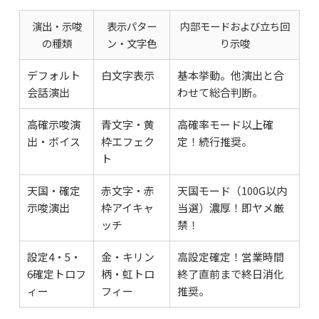
演出・示唆
表示パター
内部モードおよび立ち回
の種類
ン・文字色
り示唆
デフォルト
白文字表示
基本挙動。他演出と合
会話演出
わせて総合判断。
高確示唆演
青文字・黄
高確率モード以上確
出・ボイス
枠エフェク
定！続行推奨。
ト
天国・確定
赤文字・赤
天国モード（100G以内
示唆演出
枠アイキャ
当選）濃厚！即ヤメ厳
ッチ
禁！
設定4・5・
金・キリン
高設定確定！営業時間
6確定トロフ
柄・虹トロ
終了直前まで終日消化
ィー
フィー
推奨。