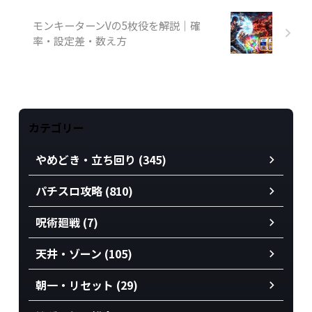
モンキーターンVの5枚役を解説｜確
率・設定差・数え方
カテゴリー
やめどき・立ち回り (345)
パチスロ攻略 (810)
呪術廻戦 (7)
天井・ゾーン (105)
朝一・リセット (29)