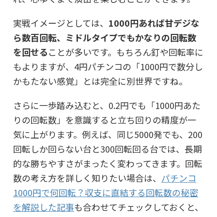
実戦イメージとしては、
1000円あれば甘デジな
ら数百回転、ミドルタイプでもかなりの回転数
を回せる
ことが多いです。もちろん釘や回転率に
もよりますが、4円パチンコの「1000円で数分し
かもたない感覚」とは完全に別世界ですね。
さらに一歩踏み込むと、0.2円でも「1000円あた
りの回転数」を意識すると立ち回りの精度が一
気に上がります。例えば、同じ5000発でも、200
回転しか回らない台と300回転回る台では、長期
的な勝ちやすさがまったく変わってきます。回転
数の考え方を詳しく知りたい場合は、
パチンコ
1000円で何回転？収支に直結する回転数の秘密
を解説した記事
も合わせてチェックしておくと、