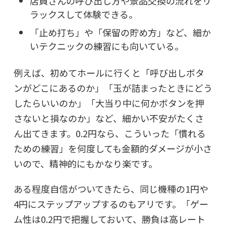
店員さんの呼び出し方や景品交換の流れをリ
ラックスして体験できる。
「止め打ち」や「保留の貯め方」など、細か
いテクニックの練習にも向いている。
例えば、初めてホールに行くと「呼び出しボタ
ンがどこにあるのか」「玉が詰まったときにどう
したらいいのか」「大当り中に何かボタンを押
さないと損なのか」など、細かい不安がたくさ
ん出てきます。0.2円なら、こういった「慣れる
ための練習」を何度しても金額的ダメージが小さ
いので、精神的にもかなり楽です。
ある程度自信がついてきたら、同じ機種の1円や
4円にステップアップするのもアリです。「ゲー
ム性は0.2円で把握しておいて、勝負は高レート