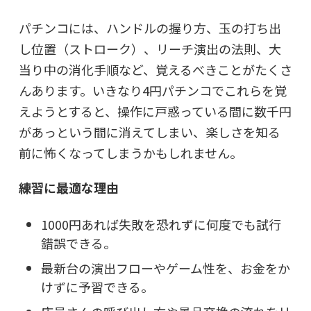
パチンコには、ハンドルの握り方、玉の打ち出
し位置（ストローク）、リーチ演出の法則、大
当り中の消化手順など、覚えるべきことがたくさ
んあります。いきなり4円パチンコでこれらを覚
えようとすると、操作に戸惑っている間に数千円
があっという間に消えてしまい、楽しさを知る
前に怖くなってしまうかもしれません。
練習に最適な理由
1000円あれば失敗を恐れずに何度でも試行
錯誤できる。
最新台の演出フローやゲーム性を、お金をか
けずに予習できる。