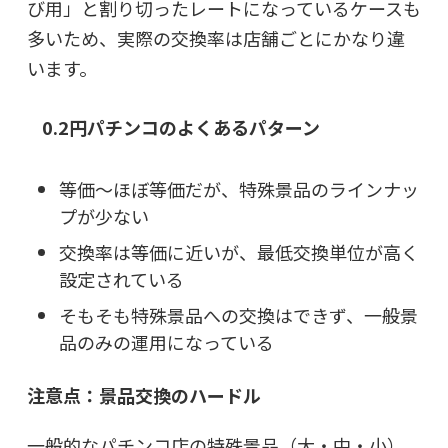
び用」と割り切ったレートになっているケースも
多いため、実際の交換率は店舗ごとにかなり違
います。
0.2円パチンコのよくあるパターン
等価〜ほぼ等価だが、特殊景品のラインナッ
プが少ない
交換率は等価に近いが、最低交換単位が高く
設定されている
そもそも特殊景品への交換はできず、一般景
品のみの運用になっている
注意点：景品交換のハードル
一般的なパチンコ店の特殊景品（大・中・小）