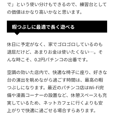
で」という使い分けもできるので、練習台として
の価値はかなり高いかなと思います。
暇つぶしに最適で長く遊べる
休日に予定がなく、家でゴロゴロしているのも
退屈だけど、あまりお金は使いたくない…。そ
んな時こそ、0.2円パチンコの出番です。
空調の効いた店内で、快適な椅子に座り、好きな
台の演出を眺めながら過ごす時間は、最高の暇
つぶしになります。最近のパチンコ店はWi-Fi完
備や漫画コーナーの設置など、休憩スペースも充
実しているため、
ネットカフェに行くよりも安
上がりで快適に過ごせる
場合すらあります。