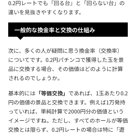
0.2円レートでも「回る台」と「回らない台」の
違いを見抜きやすくなります。
一般的な換金率と交換の仕組み
次に、多くの人が疑問に思う換金率（交換率）
についてです。0.2円パチンコで獲得した玉を景
品に交換する場合、その価値はどのように計算
されるのでしょうか。
基本的には
「等価交換」
であれば、1玉あたり0.2
円の価値の景品と交換できます。例えば1万発持
っていれば、単純計算で2000円分の価値という
イメージですね。ただし、すべてのホールが等価
交換とは限らず、0.2円レートの場合は特に「遊