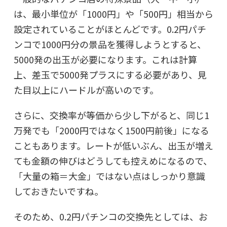
は、最小単位が「1000円」や「500円」相当から
設定されていることがほとんどです。0.2円パチ
ンコで1000円分の景品を獲得しようとすると、
5000発の出玉が必要になります。これは計算
上、差玉で5000発プラスにする必要があり、見
た目以上にハードルが高いのです。
さらに、交換率が等価から少し下がると、同じ1
万発でも「2000円ではなく1500円前後」になる
こともあります。レートが低いぶん、出玉が増え
ても金額の伸びはどうしても控えめになるので、
「大量の箱＝大金」ではない点はしっかり意識
しておきたいですね。
そのため、0.2円パチンコの交換先としては、お