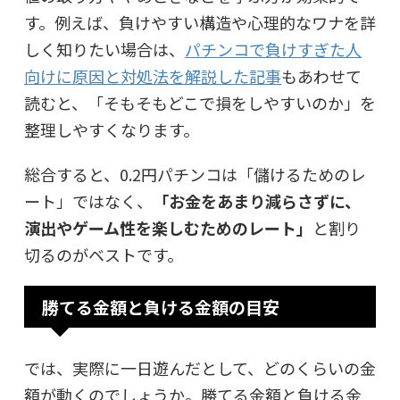
す。例えば、負けやすい構造や心理的なワナを詳
しく知りたい場合は、
パチンコで負けすぎた人
向けに原因と対処法を解説した記事
もあわせて
読むと、「そもそもどこで損をしやすいのか」を
整理しやすくなります。
総合すると、0.2円パチンコは「儲けるためのレ
ート」ではなく、
「お金をあまり減らさずに、
演出やゲーム性を楽しむためのレート」
と割り
切るのがベストです。
勝てる金額と負ける金額の目安
では、実際に一日遊んだとして、どのくらいの金
額が動くのでしょうか。勝てる金額と負ける金