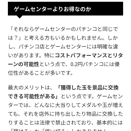
ゲームセンターよりお得なのか
「それならゲームセンターのパチンコと同じで
は？」と考える方もいるかもしれません。しか
し、パチンコ店とゲームセンターには明確な違
いがあります。特に
コストパフォーマンスとリタ
ーンの可能性
という点で、0.2円パチンコには優
位性があることが多いです。
最大のメリットは、
「獲得した玉を景品に交換
できる可能性がある」
という点です。ゲームセン
ターでは、どんなに大当りしてメダルや玉が増え
ても、それを店外に持ち出したり物品に交換した
りすることは法律で禁止されており、基本的には