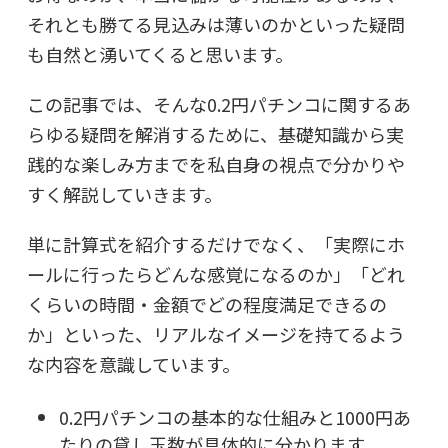
それとも勝てる見込みは薄いのかといった疑問
も自然と湧いてくると思います。
この記事では、そんな0.2円パチンコに関するあ
らゆる疑問を解消するために、基礎知識から実
践的な楽しみ方までを私自身の視点で分かりや
すく解説していきます。
単に計算式を紹介するだけでなく、「実際にホ
ールに行ったらどんな感覚になるのか」「どれ
くらいの時間・金額でどの程度満足できるの
か」といった、リアルなイメージを持てるよう
な内容を意識しています。
0.2円パチンコの基本的な仕組みと1000円あ
たりの貸し玉数が具体的に分かります