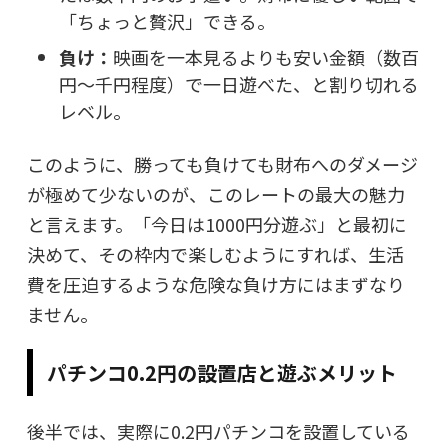
「ちょっと贅沢」できる。
負け：
映画を一本見るよりも安い金額（数百
円〜千円程度）で一日遊べた、と割り切れる
レベル。
このように、勝っても負けても財布へのダメージ
が極めて少ないのが、このレートの最大の魅力
と言えます。「今日は1000円分遊ぶ」と最初に
決めて、その枠内で楽しむようにすれば、生活
費を圧迫するような危険な負け方にはまずなり
ません。
パチンコ0.2円の設置店と遊ぶメリット
後半では、実際に0.2円パチンコを設置している