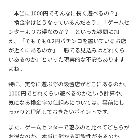
「本当に1000円でそんなに長く遊べるの？」
「換金率はどうなっているんだろう」「ゲームセ
ンターよりお得なのか？」といった疑問に加
え、「そもそも0.2円パチンコを置いているお店
が近くにあるのか」「勝てる見込みはどれくら
いあるのか」といった現実的な不安もあります
よね。
特に、実際に遊ぶ際の設置店がどこにあるのか、
1000円でどれくらい遊べるのかという計算や、
気になる換金率の仕組みについては、事前にし
っかりと理解しておきたいポイントです。
また、ゲームセンターで遊ぶのと比べてどちらが
お得なのか、本当に儲かる可能性があるのか、