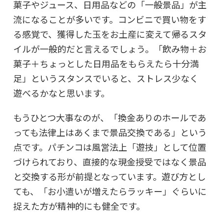
菓子やジュース、日用品などの「一般景品」が主
流になることが多いです。コンビニで買い物をす
る感覚で、獲得した玉をお土産に変えて帰るスタ
イルが一般的だと言えるでしょう。「飲み物＋お
菓子＋ちょっとした日用品をもらえたら十分満
足」というスタンスでいると、ストレス少なく
遊べるかなと思います。
もうひとつ大事なのが、「換金ありのホールであ
っても法律上はあくまで景品交換である」という
点です。パチンコは風営法上「遊技」として位置
づけられており、直接的な現金授受ではなく景品
と交換する形が前提となっています。遊び方とし
ても、「お小遣いが増えたらラッキー」ぐらいに
捉えた方が精神的にも健全です。