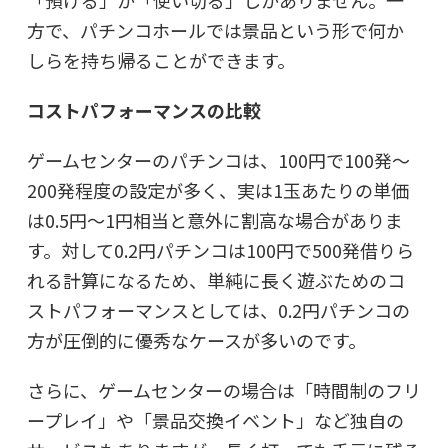
「預ける」か「使い切る」しかありません。一
方で、パチンコホールでは景品という形で何か
しらを持ち帰ることができます。
コストパフォーマンスの比較
ゲームセンターのパチンコは、100円で100発〜
200発程度の設定が多く、実は1玉あたりの単価
は0.5円〜1円相当と意外に割高な場合がありま
す。対して0.2円パチンコは100円で500発借りら
れる計算になるため、
単純に長く遊ぶためのコ
ストパフォーマンスとしては、0.2円パチンコの
方が圧倒的に優秀
なケースが多いのです。
さらに、ゲームセンターの場合は「時間制のフリ
ープレイ」や「景品交換イベント」など独自の