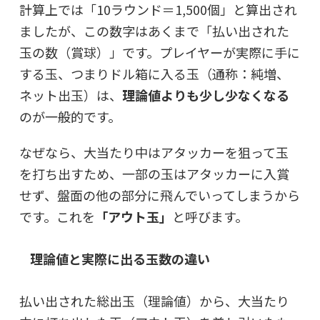
計算上では「10ラウンド＝1,500個」と算出され
ましたが、この数字はあくまで「払い出された
玉の数（賞球）」です。プレイヤーが実際に手に
する玉、つまりドル箱に入る玉（通称：純増、
ネット出玉）は、
理論値よりも少し少なくなる
のが一般的です。
なぜなら、大当たり中はアタッカーを狙って玉
を打ち出すため、一部の玉はアタッカーに入賞
せず、盤面の他の部分に飛んでいってしまうから
です。これを
「アウト玉」
と呼びます。
理論値と実際に出る玉数の違い
払い出された総出玉（理論値）から、大当たり