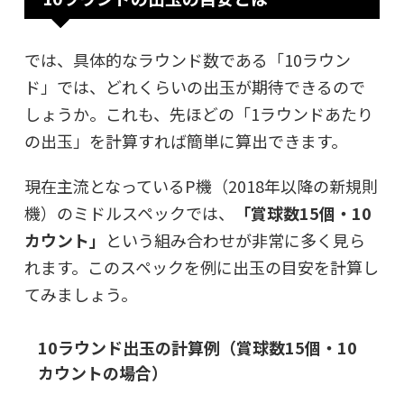
では、具体的なラウンド数である「10ラウン
ド」では、どれくらいの出玉が期待できるので
しょうか。これも、先ほどの「1ラウンドあたり
の出玉」を計算すれば簡単に算出できます。
現在主流となっているP機（2018年以降の新規則
機）のミドルスペックでは、
「賞球数15個・10
カウント」
という組み合わせが非常に多く見ら
れます。このスペックを例に出玉の目安を計算し
てみましょう。
10ラウンド出玉の計算例（賞球数15個・10
カウントの場合）