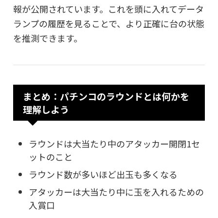
報が公開されています。これを頭に入れてデータ
ランプの履歴を見ることで、より正確に台の状態
を推測できます。
まとめ：パチンコのラウンドとは何かを
理解しよう
ラウンドは大当たり中のアタッカー開閉1セ
ットのこと
ラウンド数が多いほど出玉も多くなる
アタッカーは大当たり中に玉を入れるための
入賞口