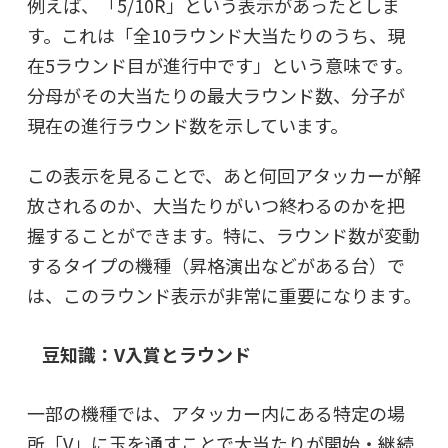
例えば、
「5/10R」
という表示があったとしま
す。これは「全10ラウンド大当たりのうち、現
在5ラウンド目が進行中です」という意味です。
分母がその大当たりの最大ラウンド数、分子が
現在の進行ラウンド数を示しています。
この表示を見ることで、あと何回アタッカーが解
放されるのか、大当たりがいつ終わるのかを把
握することができます。特に、ラウンド数が変動
するタイプの機種（昇格演出などがある台）で
は、このラウンド表示が非常に重要になります。
豆知識：V入賞とラウンド
一部の機種では、アタッカー内にある特定の場
所「V」に玉を通すことで大当たりが開始・継続