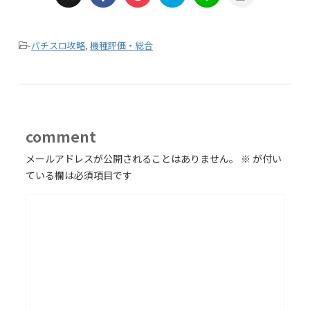
-
パチスロ攻略
,
機種評価・総合
comment
メールアドレスが公開されることはありません。
※
が付い
ている欄は必須項目です