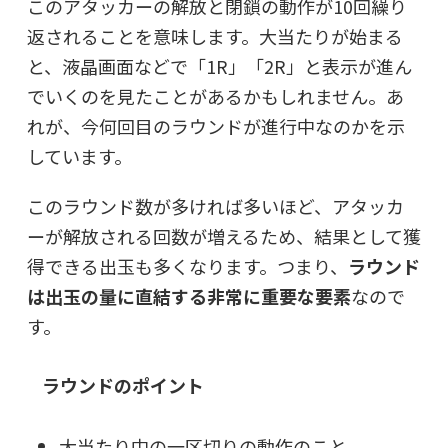
このアタッカーの解放と閉鎖の動作が10回繰り
返されることを意味します。大当たりが始まる
と、液晶画面などで「1R」「2R」と表示が進ん
でいくのを見たことがあるかもしれません。あ
れが、今何回目のラウンドが進行中なのかを示
しています。
このラウンド数が多ければ多いほど、アタッカ
ーが解放される回数が増えるため、結果として獲
得できる出玉も多くなります。つまり、
ラウンド
は出玉の量に直結する非常に重要な要素
なので
す。
ラウンドのポイント
大当たり中の一区切りの動作のこと