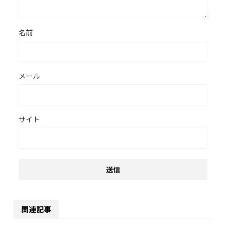
名前
メール
サイト
関連記事