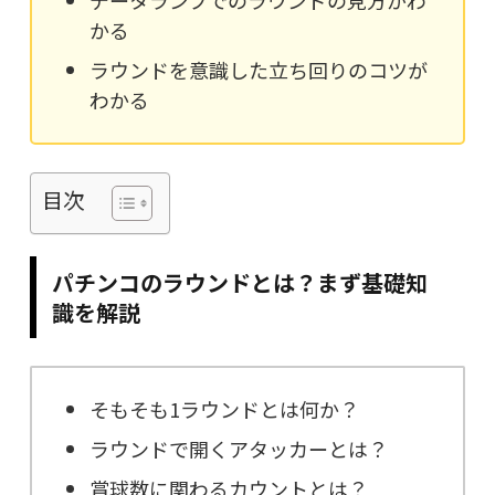
データランプでのラウンドの見方がわ
かる
ラウンドを意識した立ち回りのコツが
わかる
目次
パチンコのラウンドとは？まず基礎知
識を解説
そもそも1ラウンドとは何か？
ラウンドで開くアタッカーとは？
賞球数に関わるカウントとは？