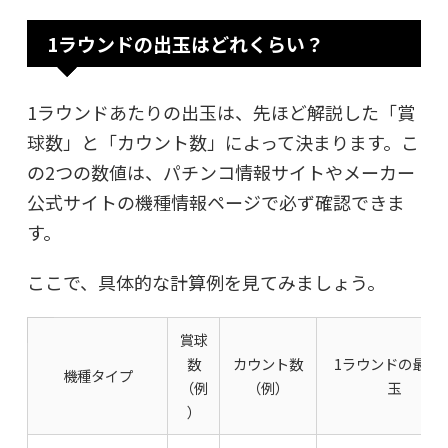
1ラウンドの出玉はどれくらい？
1ラウンドあたりの出玉は、先ほど解説した「賞
球数」と「カウント数」によって決まります。こ
の2つの数値は、パチンコ情報サイトやメーカー
公式サイトの機種情報ページで必ず確認できま
す。
ここで、具体的な計算例を見てみましょう。
賞球
数
カウント数
1ラウンドの最大
機種タイプ
（例
（例）
玉
）