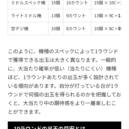
ミドルスペック機
15個
10カウント
15個 × 10C =
15
ライトミドル機
13個
9カウント
13個 × 9C =
117
甘デジ機
10個
8カウント
10個 × 8C =
80個
このように、機種のスペックによって1ラウンド
で獲得できる出玉は大きく異なります。一般的
に、大当たり確率が低い（当たりにくい）機種
ほど、1ラウンドあたりの出玉が多く設計されて
いる傾向があります。自分が打っている台が1ラ
ウンドで何個の出玉を得られるのかを把握してお
くと、大当たり中の期待感をより一層楽しむこ
とができます。
10ラウンドの出玉の目安とは