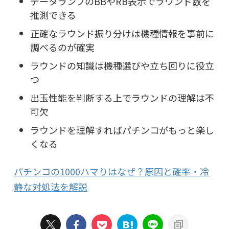
データランプのBBやRB表示でラウンド数を
推測できる
正確なラウンド振り分けは機種情報を事前に
調べるのが確実
ラウンドの知識は機種選びや立ち回りに役立
つ
出玉性能を判断する上でラウンドの理解は不
可欠
ラウンドを理解すればパチンコがもっと楽し
くなる
パチンコの1000ハマりはなぜ？原因と確率・冷
静な対処法を解説