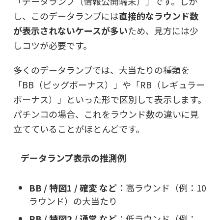
「データランプ（情報公開端末）」です。しか
し、このデータランプには
直接的なラウンド数
が表示されないケースが多い
ため、見方には少
しコツが必要です。
多くのデータランプでは、大当たりの種類を
「BB（ビッグボーナス）」や「RB（レギュラー
ボーナス）」といった形で区別して表示します。
パチンコの場合、これをラウンド数の違いに見
立てていることがほとんどです。
データランプ表示の推測例
BB / 特図1 / 確変 など
：高ラウンド（例：10
ラウンド）の大当たり
RB / 特図2 / 通常 など
：低ラウンド（例：