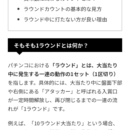
ラウンドカウントの基本的な見方
ラウンド中に打たない方が良い理由
そもそも1ラウンドとは何か？
パチンコにおける
「ラウンド」とは、大当たり
中に発生する一連の動作の1セット（1区切り）
を指します。具体的には、大当たり中に盤面下部
や右側にある「アタッカー」と呼ばれる入賞口
が
一定時間解放し、再び閉じるまでの一連の流
れ
が「1ラウンド」です。
例えば、「10ラウンド大当たり」という場合、