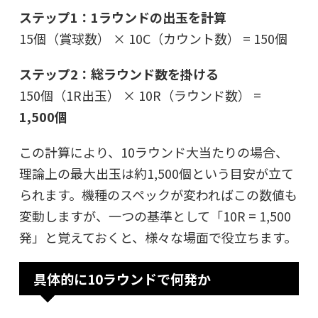
ステップ1：1ラウンドの出玉を計算
15個（賞球数） × 10C（カウント数） = 150個
ステップ2：総ラウンド数を掛ける
150個（1R出玉） × 10R（ラウンド数） =
1,500個
この計算により、
10ラウンド大当たりの場合、
理論上の最大出玉は約1,500個
という目安が立て
られます。機種のスペックが変わればこの数値も
変動しますが、一つの基準として「10R = 1,500
発」と覚えておくと、様々な場面で役立ちます。
具体的に10ラウンドで何発か