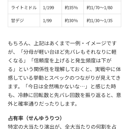
ライトミドル
1/199
約35％
約1/70〜1/80
甘デジ
1/99
約30％
約1/30〜1/35
もちろん、上記はあくまで一例・イメージです
が、「分母が軽い台ほど先バレもそれなりに軽
くなる」「信頼度を上げると発生頻度は下が
る」という関係性を理解しておくと、実戦中に体
感している挙動とスペックのつながりが見えてき
ます。「今日は全然鳴かないな…」と感じた時
も、冷静に回転数と先バレ回数を振り返ると、意
外と確率通りだったりします。
占有率（せんゆうりつ）
特定の大当たり演出が、全大当たりの何割を占