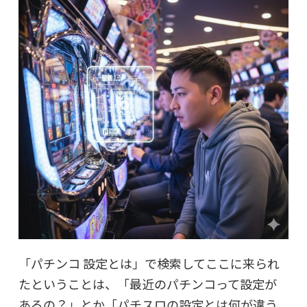
「パチンコ 設定とは」で検索してここに来られ
たということは、「最近のパチンコって設定が
あるの？」とか「パチスロの設定とは何が違う