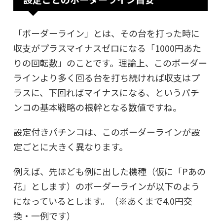
「ボーダーライン」とは、その台を打った時に
収支がプラスマイナスゼロになる「1000円あた
りの回転数」のことです。理論上、このボーダー
ラインより多く回る台を打ち続ければ収支はプ
ラスに、下回ればマイナスになる、というパチ
ンコの基本戦略の根幹となる数値ですね。
設定付きパチンコは、このボーダーラインが
設
定ごとに大きく異なります。
例えば、先ほども例に出した機種（仮に「Pあの
花」とします）のボーダーラインが以下のよう
になっているとします。（※あくまで4.0円交
換・一例です）