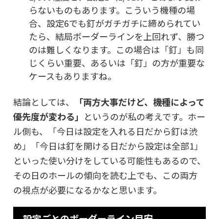
らないものもあります。こういう機種の場
合、設定6でも釘がガチガチに締められてい
たら、結局ボーダーラインを上回れず、勝つ
のは難しくなります。この場合は「釘」も同
じくらい重要、あるいは「釘」の方が重要な
ケースもありますね。
結論としては、
「両方大事だけど、機種によって
優先度が変わる」
というのが私の考えです。ホー
ル側も、「今日は設定を入れる日だから釘は渋
め」「今日は釘を開ける日だから設定は全部1」
といった使い分けをしている可能性もあるので、
その日のホールの傾向を読む上でも、この両方
の視点が必要になるかなと思います。
設定ごとのボーダーライン目安