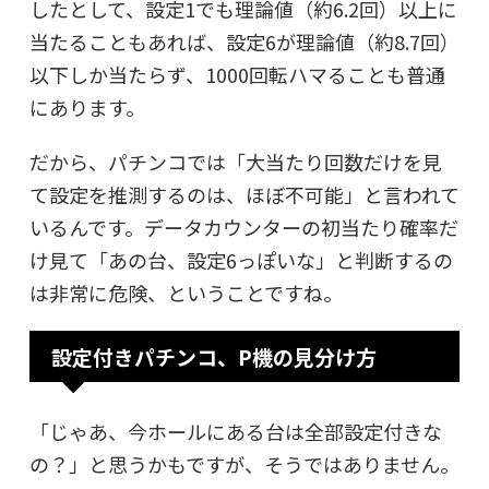
したとして、設定1でも理論値（約6.2回）以上に
当たることもあれば、設定6が理論値（約8.7回）
以下しか当たらず、1000回転ハマることも普通
にあります。
だから、パチンコでは「大当たり回数だけを見
て設定を推測するのは、ほぼ不可能」と言われて
いるんです。データカウンターの初当たり確率だ
け見て「あの台、設定6っぽいな」と判断するの
は非常に危険、ということですね。
設定付きパチンコ、P機の見分け方
「じゃあ、今ホールにある台は全部設定付きな
の？」と思うかもですが、そうではありません。