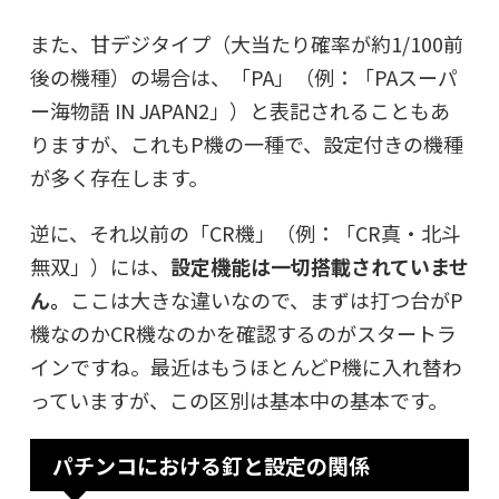
また、甘デジタイプ（大当たり確率が約1/100前
後の機種）の場合は、「PA」（例：「PAスーパ
ー海物語 IN JAPAN2」）と表記されることもあ
りますが、これもP機の一種で、設定付きの機種
が多く存在します。
逆に、それ以前の「CR機」（例：「CR真・北斗
無双」）には、
設定機能は一切搭載されていませ
ん。
ここは大きな違いなので、まずは打つ台がP
機なのかCR機なのかを確認するのがスタートラ
インですね。最近はもうほとんどP機に入れ替わ
っていますが、この区別は基本中の基本です。
パチンコにおける釘と設定の関係