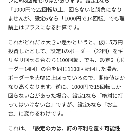
ンに約8回転もの差があります。設定1なら
「1000円で22回転以上」回らないと勝負になり
ませんが、設定6なら「1000円で14回転」でも理
論上はプラスになる計算です。
これがどれだけ大きい差かというと、仮に5万円
投資したとして、設定1のボーダー（22回）をギ
リギリ回せる台なら1100回転。でも、設定6（ボ
ーダー14回）の台を同じ1100回転回した場合、
ボーダーを大幅に上回っているので、期待値はか
なり高くなります。逆に、1000円で15回転しか
回らない台があった場合、設定1なら「絶対に打
ってはいけない台」ですが、設定6なら「お宝
台」に変わるわけです。
これは、
「設定の力は、釘の不利を覆す可能性