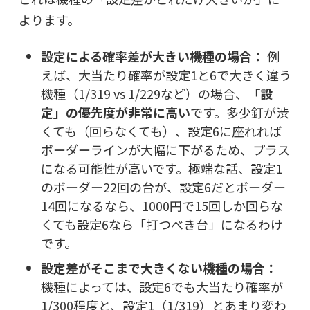
よります。
設定による確率差が大きい機種の場合：
例
えば、大当たり確率が設定1と6で大きく違う
機種（1/319 vs 1/229など）の場合、
「設
定」の優先度が非常に高い
です。多少釘が渋
くても（回らなくても）、設定6に座れれば
ボーダーラインが大幅に下がるため、プラス
になる可能性が高いです。極端な話、設定1
のボーダー22回の台が、設定6だとボーダー
14回になるなら、1000円で15回しか回らな
くても設定6なら「打つべき台」になるわけ
です。
設定差がそこまで大きくない機種の場合：
機種によっては、設定6でも大当たり確率が
1/300程度と、設定1（1/319）とあまり変わ