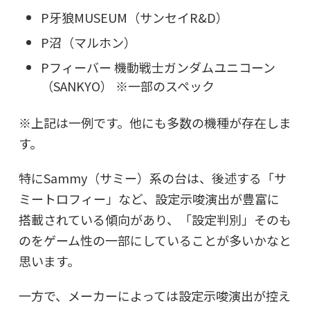
P牙狼MUSEUM（サンセイR&D）
P沼（マルホン）
Pフィーバー 機動戦士ガンダムユニコーン
（SANKYO） ※一部のスペック
※上記は一例です。他にも多数の機種が存在しま
す。
特にSammy（サミー）系の台は、後述する「サ
ミートロフィー」など、設定示唆演出が豊富に
搭載されている傾向があり、「設定判別」そのも
のをゲーム性の一部にしていることが多いかなと
思います。
一方で、メーカーによっては設定示唆演出が控え