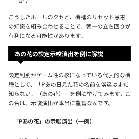
か？
こうしたホールのクセと、機種のリセット恩恵
の知識を組み合わせることで、朝一の立ち回りが
有利になる可能性があります。
あの花の設定示唆演出を例に解説
設定判別がゲーム性の核になっている代表的な機
種として、「Pあの日見た花の名前を僕達はまだ
知らない。（あの花）」を例に挙げてみます。こ
の台は、示唆演出が本当に豊富なんです。
「Pあの花」の示唆演出（一例）