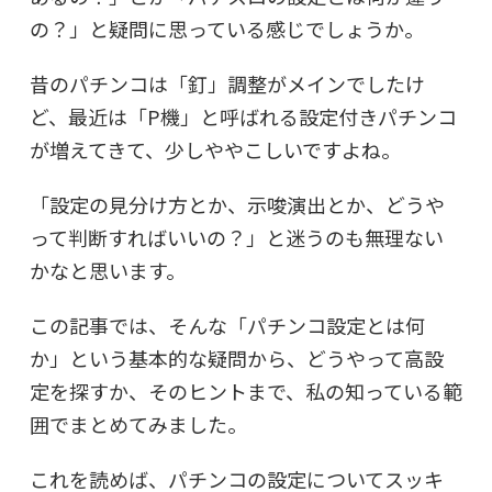
の？」と疑問に思っている感じでしょうか。
昔のパチンコは「釘」調整がメインでしたけ
ど、最近は「P機」と呼ばれる設定付きパチンコ
が増えてきて、少しややこしいですよね。
「設定の見分け方とか、示唆演出とか、どうや
って判断すればいいの？」と迷うのも無理ない
かなと思います。
この記事では、そんな「パチンコ設定とは何
か」という基本的な疑問から、どうやって高設
定を探すか、そのヒントまで、私の知っている範
囲でまとめてみました。
これを読めば、パチンコの設定についてスッキ