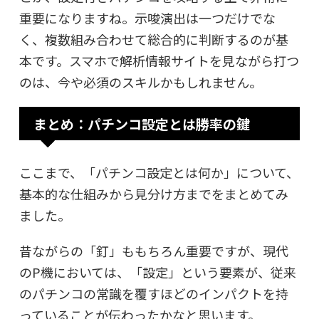
重要になりますね。示唆演出は一つだけでな
く、複数組み合わせて総合的に判断するのが基
本です。スマホで解析情報サイトを見ながら打つ
のは、今や必須のスキルかもしれません。
まとめ：パチンコ設定とは勝率の鍵
ここまで、「パチンコ設定とは何か」について、
基本的な仕組みから見分け方までをまとめてみ
ました。
昔ながらの「釘」ももちろん重要ですが、現代
のP機においては、
「設定」という要素が、従来
のパチンコの常識を覆すほどのインパクトを持
っている
ことが伝わったかなと思います。