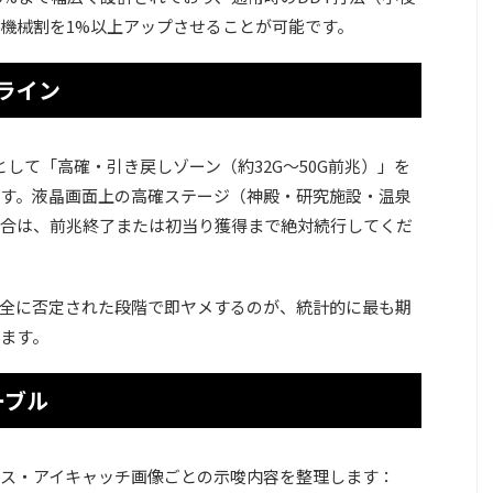
機械割を1%以上アップさせることが可能です。
時ライン
として「高確・引き戻しゾーン（約32G〜50G前兆）」を
す。液晶画面上の高確ステージ（神殿・研究施設・温泉
合は、前兆終了または初当り獲得まで絶対続行してくだ
全に否定された段階で即ヤメするのが、統計的に最も期
ます。
ーブル
ス・アイキャッチ画像ごとの示唆内容を整理します：