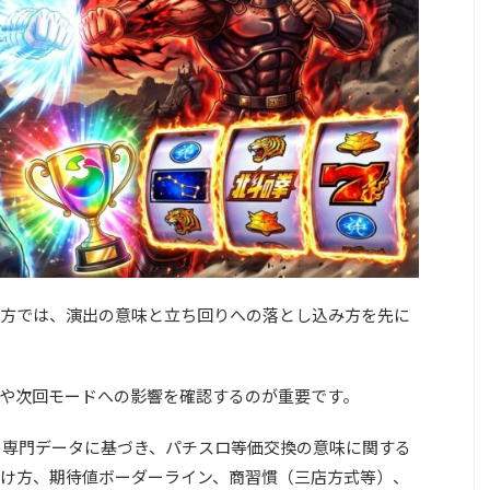
方では、演出の意味と立ち回りへの落とし込み方を先に
や次回モードへの影響を確認するのが重要です。
Oの専門データに基づき、パチスロ等価交換の意味に関する
け方、期待値ボーダーライン、商習慣（三店方式等）、