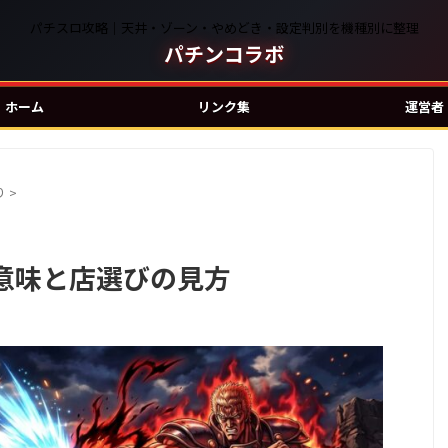
パチスロ攻略｜天井・ゾーン・やめどき・設定判別を機種別に整理
パチンコラボ
ホーム
リンク集
運営者
り
>
意味と店選びの見方