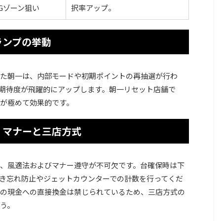
0Gゾーン狙い
択率アップ。
ランプの挙動
た朝一は、内部モードや初期ポイントの再抽選が行わ
当り期待度が飛躍的にアップします。朝一リセット店舗で
が極めて効果的です。
・マナーと三店方式
、風適法およびマナー遵守が不可欠です。台確保時は下
抜き忘れ防止やジェットカウンターでの計数を行ってくだ
の現金への直接換金は禁じられているため、三店方式の
う。