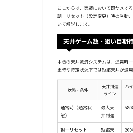
ここからは、実戦において即ヤメする
朝一リセット（設定変更）時の挙動、
いて解説します。
天井ゲーム数・狙い目期
本機の天井救済システムは、通常時一
更時や特定状況下では短縮天井が適用
天井到達
ハイ
状態・条件
ライン
通常時（通常状
最大天
58
態）
井到達
朝一リセット
短縮天
20