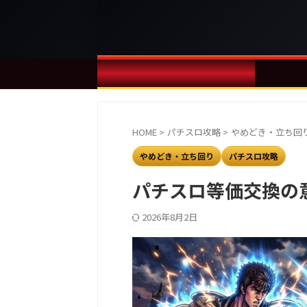
HOME
>
パチスロ攻略
>
やめどき・立ち回
やめどき・立ち回り
パチスロ攻略
パチスロ等価交換の
2026年8月2日