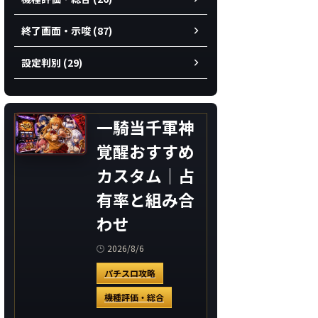
終了画面・示唆 (87)
設定判別 (29)
一騎当千軍神
覚醒おすすめ
カスタム｜占
有率と組み合
わせ
2026/8/6
パチスロ攻略
機種評価・総合