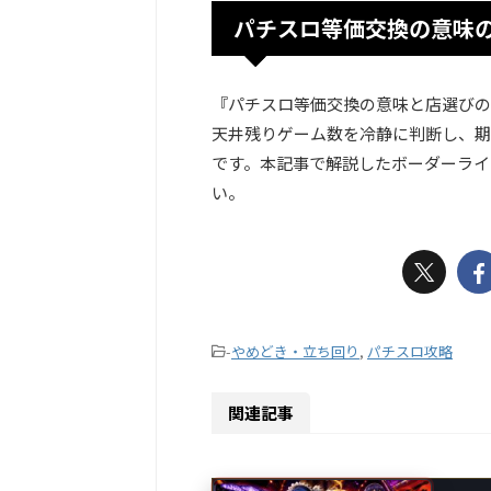
パチスロ等価交換の意味
『パチスロ等価交換の意味と店選びの
天井残りゲーム数を冷静に判断し、期
です。本記事で解説したボーダーライ
い。
-
やめどき・立ち回り
,
パチスロ攻略
関連記事