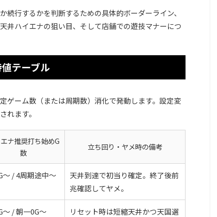
か続行するかを判断するための具体的ボーダーライン、
天井ハイエナの狙い目、そして店舗での遊技マナーにつ
待値テーブル
定ゲーム数（または周期数）消化で発動します。設定変
されます。
エナ推奨打ち始めG
立ち回り・ヤメ時の備考
数
0G〜 / 4周期途中〜
天井到達で初当り確定。終了後前
兆確認してヤメ。
0G〜 / 朝一0G〜
リセット時は短縮天井かつ天国選