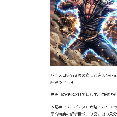
パチスロ等価交換の意味と店選びの見
結論づけます。
見た目の強弱だけで追わず、内部状態
本記事では、パチスロ攻略・AI SE
最高精度の解析情報、液晶演出の見分