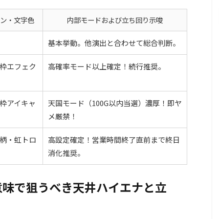
ーン・文字色
内部モードおよび立ち回り示唆
基本挙動。他演出と合わせて総合判断。
枠エフェク
高確率モード以上確定！続行推奨。
枠アイキャ
天国モード（100G以内当選）濃厚！即ヤ
メ厳禁！
柄・虹トロ
高設定確定！営業時間終了直前まで終日
消化推奨。
意味で狙うべき天井ハイエナと立