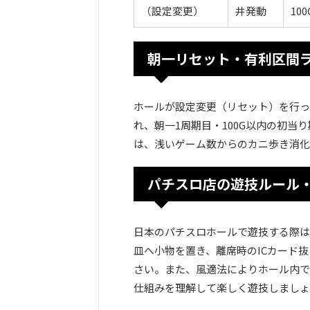
（設定変更）
井発動
10
朝一リセット・有利区間
ホールが設定変更（リセット）を行っ
れ、朝一1周期目・100G以内の初
は、浅いゲーム数からのカニ歩き消化
パチスロ店の遊技ルール
日本のパチスロホールで遊技する際は
皿へ小物を置き、離席時のICカード
さい。また、風適法によりホール内で
仕組みを理解して楽しく遊技しましょ