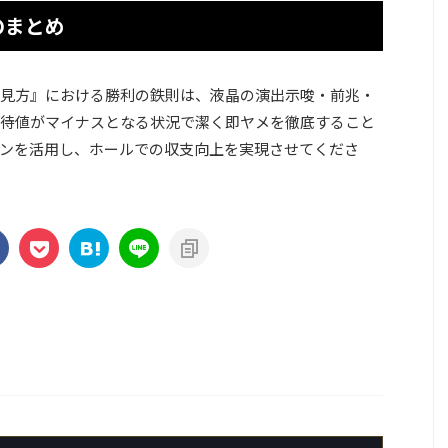
のまとめ
見方』における勝利の鉄則は、液晶の演出示唆・前兆・
待値がマイナスとなる状況で潔く即ヤメを徹底すること
ンを活用し、ホールでの収支向上を実現させてくださ