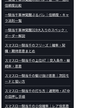
信頼度比較
一騎当千軍神覚醒ぷるバレ｜信頼度・キャ
ラ法則一覧
一騎当千軍神覚醒319大入りのスペック・
ボーダー解説
スマスロ一騎当千のフリーズ｜確率・契
機・期待恩恵まとめ
スマスロ一騎当千の上位AT｜突入条件・継
続率・恩恵
スマスロ一騎当千の駆け抜け恩恵｜次回モ
ードと狙い方
スマスロ一騎当千の打ち方｜通常時・AT中
の目押し手順
スマスロ一騎当千の小役確率｜レア役恩恵