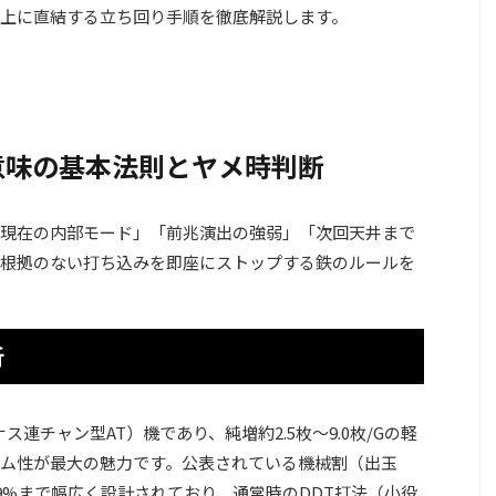
上に直結する立ち回り手順を徹底解説します。
意味の基本法則とヤメ時判断
現在の内部モード」「前兆演出の強弱」「次回天井まで
根拠のない打ち込みを即座にストップする鉄のルールを
析
ス連チャン型AT）機であり、純増約2.5枚〜9.0枚/Gの軽
ム性が最大の魅力です。公表されている機械割（出玉
14.9%まで幅広く設計されており、通常時のDDT打法（小役