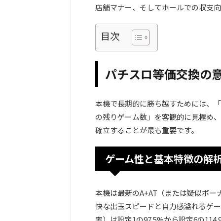
店舗マナー、そしてホールでの収支向
目次
パチスロ等価交換の
本機で長期的に勝ち越すためには、「
の残りゲーム数」を客観的に見極め、
確立することが最も重要です。
ゲーム性と基本特徴の解
本機は最新のA+AT（または疑似ボーナ
快な出玉スピードと自力感溢れるゲー
率）は設定1の97.5%から設定6の1