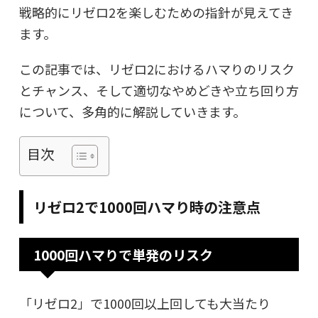
戦略的にリゼロ2を楽しむための指針が見えてき
ます。
この記事では、リゼロ2におけるハマりのリスク
とチャンス、そして適切なやめどきや立ち回り方
について、多角的に解説していきます。
目次
リゼロ2で1000回ハマり時の注意点
1000回ハマりで単発のリスク
「リゼロ2」で1000回以上回しても大当たり