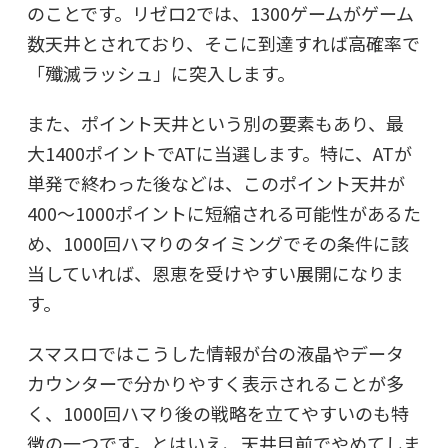
のことです。リゼロ2では、1300ゲームがゲーム
数天井とされており、そこに到達すれば高確率で
「殲滅ラッシュ」に突入します。
また、ポイント天井という別の要素もあり、最
大1400ポイントでATに当選します。特に、ATが
単発で終わった後などは、このポイント天井が
400～1000ポイントに短縮される可能性があるた
め、1000回ハマりのタイミングでその条件に該
当していれば、恩恵を受けやすい展開になりま
す。
スマスロではこうした情報が台の液晶やデータ
カウンターで分かりやすく表示されることが多
く、1000回ハマり後の戦略を立てやすいのも特
徴の一つです。とはいえ、天井目前でやめてしま