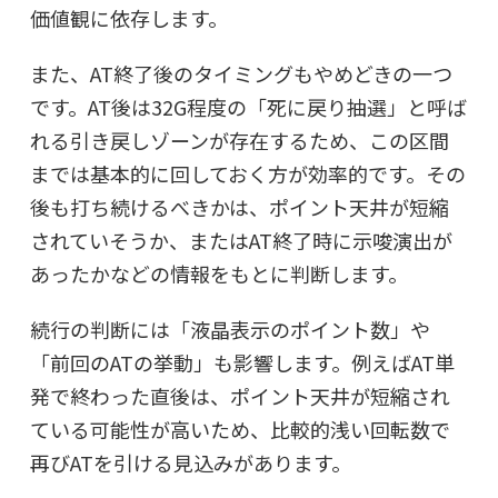
価値観に依存します。
また、AT終了後のタイミングもやめどきの一つ
です。AT後は32G程度の「死に戻り抽選」と呼ば
れる引き戻しゾーンが存在するため、この区間
までは基本的に回しておく方が効率的です。その
後も打ち続けるべきかは、ポイント天井が短縮
されていそうか、またはAT終了時に示唆演出が
あったかなどの情報をもとに判断します。
続行の判断には「液晶表示のポイント数」や
「前回のATの挙動」も影響します。例えばAT単
発で終わった直後は、ポイント天井が短縮され
ている可能性が高いため、比較的浅い回転数で
再びATを引ける見込みがあります。