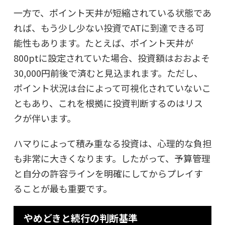
一方で、ポイント天井が短縮されている状態であ
れば、もう少し少ない投資でATに到達できる可
能性もあります。たとえば、ポイント天井が
800ptに設定されていた場合、投資額はおおよそ
30,000円前後で済むと見込まれます。ただし、
ポイント状況は台によって可視化されていないこ
ともあり、これを根拠に投資判断するのはリス
クが伴います。
ハマりによって積み重なる投資は、心理的な負担
も非常に大きくなります。したがって、予算管理
と自分の許容ラインを明確にしてからプレイす
ることが最も重要です。
やめどきと続行の判断基準