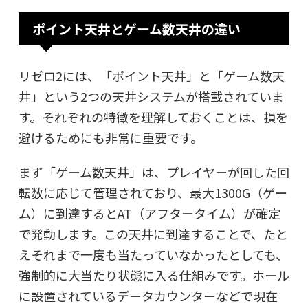
ポイント天井とゲーム数天井の違い
リゼロ2には、「ポイント天井」と「ゲーム数天
井」という2つの天井システムが搭載されていま
す。それぞれの特徴を理解しておくことは、損を
避けるためにも非常に重要です。
まず「ゲーム数天井」は、プレイヤーが回した回
転数に応じて管理されており、最大1300G（ゲー
ム）に到達するとAT（アフタータイム）が確定
で発動します。この天井に到達することで、たと
えそれまで一度も当たっていなかったとしても、
強制的に大当たり状態に入る仕組みです。ホール
に設置されているデータカウンターなどで現在