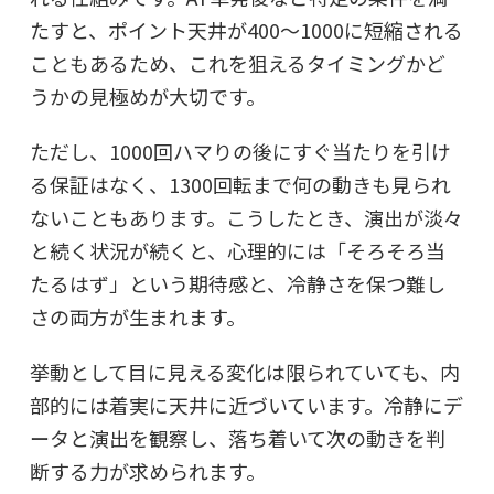
たすと、ポイント天井が400〜1000に短縮される
こともあるため、これを狙えるタイミングかど
うかの見極めが大切です。
ただし、1000回ハマりの後にすぐ当たりを引け
る保証はなく、1300回転まで何の動きも見られ
ないこともあります。こうしたとき、演出が淡々
と続く状況が続くと、心理的には「そろそろ当
たるはず」という期待感と、冷静さを保つ難し
さの両方が生まれます。
挙動として目に見える変化は限られていても、内
部的には着実に天井に近づいています。冷静にデ
ータと演出を観察し、落ち着いて次の動きを判
断する力が求められます。