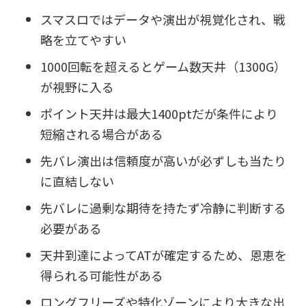
スマスロではデータや演出が視覚化され、戦
略を立てやすい
1000回転を超えるとゲーム数天井（1300G）
が視野に入る
ポイント天井は最大1400ptだが条件により
短縮される場合がある
先バレ演出は信頼度が高いが必ずしも当たり
に直結しない
先バレに過剰な期待を持たず冷静に判断する
必要がある
天井到達によってATが確定するため、恩恵を
得られる可能性がある
ロングフリーズや特化ゾーンにより大きな出