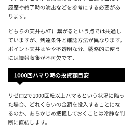
履歴や終了時の演出などを参考にする必要があ
ります。
どちらの天井もATに繋がるという点では共通し
ていますが、到達条件と確認方法が異なります。
ポイント天井はやや不透明な分、戦略的に使う
には情報収集が不可欠です。
1000回ハマり時の投資額目安
リゼロ2で1000回転以上ハマるという状況に陥っ
た場合、どれくらいの金額を投入することにな
るのか、あらかじめ把握しておくことは冷静な判
断に直結します。