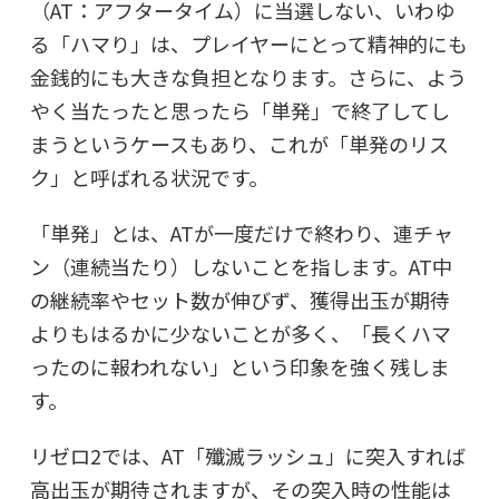
（AT：アフタータイム）に当選しない、いわゆ
る「ハマり」は、プレイヤーにとって精神的にも
金銭的にも大きな負担となります。さらに、よう
やく当たったと思ったら「単発」で終了してし
まうというケースもあり、これが「単発のリス
ク」と呼ばれる状況です。
「単発」とは、ATが一度だけで終わり、連チャ
ン（連続当たり）しないことを指します。AT中
の継続率やセット数が伸びず、獲得出玉が期待
よりもはるかに少ないことが多く、「長くハマ
ったのに報われない」という印象を強く残しま
す。
リゼロ2では、AT「殲滅ラッシュ」に突入すれば
高出玉が期待されますが、その突入時の性能は