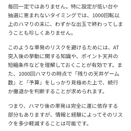
毎回一定ではありません。特に設定が低い台や
抽選に恵まれないタイミングでは、1000回転以
上のハマりの末に、わずかな出玉で終わってしま
うことも珍しくありません。
このような単発のリスクを避けるためには、AT
突入後の挙動に関する知識や、ポイント天井の
短縮条件などを理解しておくことが有効です。ま
た、1000回ハマりの時点で「残りの天井ゲーム
数」と「予算」をしっかり見極めた上で、続行
か撤退かを判断することが求められます。
つまり、ハマり後の単発は完全に運に依存する
部分もありますが、情報と経験によってそのリス
クを多少軽減することは可能です。