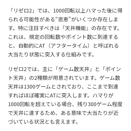
「リゼロ2」では、1000回転以上ハマった後に得
られる可能性がある“恩恵”がいくつか存在しま
す。特に注目すべきは「天井機能」の存在です。
これは、規定の回転数やポイント数に到達する
と、自動的にAT（アフタータイム）と呼ばれる
大当たり状態に突入する仕組みです。
リゼロ2では、主に「ゲーム数天井」と「ポイン
ト天井」の2種類が用意されています。ゲーム数
天井は1300ゲームとされており、ここまで到達
すればほぼ確実にATに突入します。ハマりが
1000回転を超えている場合、残り300ゲーム程度
で天井に達するため、ある意味で大当たりが近
づいている状況とも言えます。