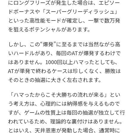
にロングフリーズが発生した場合は、エピソー
ドボーナスや「スーパーグリーディラッシュ」
といった高性能モードが確定し、一撃で数万発
を狙えるポテンシャルがあります。
しかし、この“爆発”に至るまでは当然ながら高
いハードルがあり、毎回のATが爆発するわけで
はありません。1000回以上ハマったとしても、
ATが単発で終わるケースは珍しくなく、勝敗は
そのときの抽選に大きく左右されます。
「ハマったからこそ大勝ちの流れが来る」とい
う考え方は、心理的には納得感を与えるもので
すが、ゲームの性質上は毎回の抽選が独立して行
われているため、理論的な裏付けはありません。
とはいえ、天井恩恵が発動した場合、通常時に