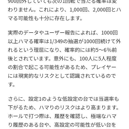
900回外していても次の1回転で当たる確率は変
わりません。これにより、1,000回、2,000回とハ
マる可能性も十分に存在します。
実際のデータやユーザー報告によれば、1000回
以上ハマる確率は1/349の抽選が1000回続けて外
れるという理屈になり、確率的には約5～6％前
後とされています。意外にも、100人に5人程度
の割合で起こる可能性があるため、プレイヤー
には現実的なリスクとして認識されているので
す。
さらに、設定1のような低設定の台では当選率も
下がるため、ハマりのリスクはより高まります。
ホールで打つ際は、履歴を確認し、極端なハマ
り履歴のある台や、高設定の可能性が低い台を