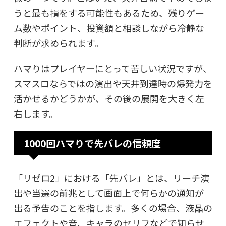
うと最も損をする可能性もあるため、残りゲー
ム数やポイント、投資額と相談しながら冷静な
判断が求められます。
ハマりはプレイヤーにとって苦しい状況ですが、
スマスロならではの演出や天井到達時の爆発力を
活かせるかどうかが、その後の展開を大きく左
右します。
1000回ハマりで先バレの信頼度
「リゼロ2」における「先バレ」とは、リーチ演
出や当選の前兆として画面上で何らかの通知が
出る予告のことを指します。多くの場合、液晶の
エフェクトや音、キャラのセリフなどで知らせ