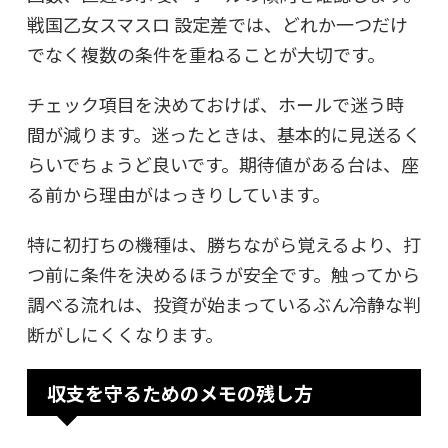
戦国乙女スマスロ 設定差では、どれか一つだけ
でなく複数の条件を重ねることが大切です。
チェック項目を決めておけば、ホールで迷う時
間が減ります。迷ったときは、基本的に見送るく
らいでちょうど良いです。期待値がある台は、座
る前から理由がはっきりしています。
特に初打ちの機種は、勝ちながら覚えるより、打
つ前に条件を決めるほうが安全です。触ってから
調べる流れは、投資が始まっているぶん冷静な判
断がしにくくなります。
収支を守るためのメモの残し方