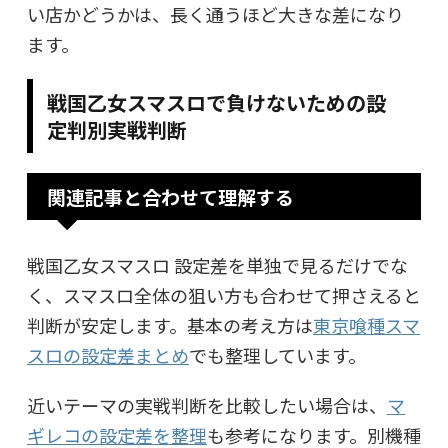
い店かどうかは、長く通うほど大きな差になり
ます。
戦国乙女スマスロで負けないための設
定判別実戦判断
関連記事と合わせて理解する
戦国乙女スマスロ 設定差を単独で見るだけでな
く、スマスロ全体の狙い方も合わせて押さえると
判断が安定します。基本の考え方は
東京喰種スマ
スロの設定差まとめ
でも整理しています。
近いテーマの実戦判断を比較したい場合は、
マ
ギレコの設定差を整理
も参考になります。別機種