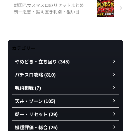
戦国乙女スマスロのリセットまとめ｜
朝一恩恵・据え置き判別・狙い目
カテゴリー
やめどき・立ち回り (345)
パチスロ攻略 (810)
呪術廻戦 (7)
天井・ゾーン (105)
朝一・リセット (29)
機種評価・総合 (26)