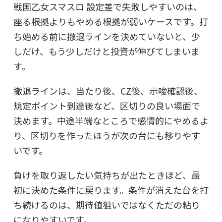
戦国乙女スマスロ 設定差で失敗しやすいのは、
座る根拠よりもやめる根拠が弱いケースです。打
ち始める前に撤退ラインを決めていないと、少
しだけ、もう少しだけと投資が伸びてしまいま
す。
撤退ラインは、当たり後、CZ後、示唆確認後、
規定ポイント到達後など、区切りの良い場面で
決めます。中途半端なところで感情的にやめるよ
り、区切りを作ったほうが次の台にも移りやす
いです。
負けを取り返したい気持ちが出たときほど、最
初に決めた条件に戻ります。条件が消えた台を打
ち続けるのは、期待値狙いではなくただの粘り
になりやすいです。