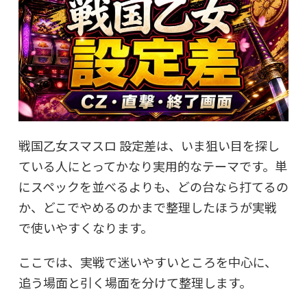
戦国乙女スマスロ 設定差は、いま狙い目を探し
ている人にとってかなり実用的なテーマです。単
にスペックを並べるよりも、どの台なら打てるの
か、どこでやめるのかまで整理したほうが実戦
で使いやすくなります。
ここでは、実戦で迷いやすいところを中心に、
追う場面と引く場面を分けて整理します。