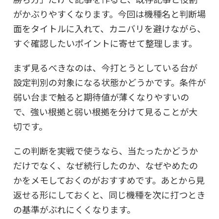
がかぶりやすくなります。今回は機種名と判断場
面をタイトルに入れて、カニバリを避けながら、
すぐ確認したいポイントに寄せて整理します。
まず見るべきなのは、今打とうとしている台が
設定判別の対象になる状態かどうかです。条件が
弱い台まで触ると期待値が薄くなりやすいの
で、強い根拠と弱い根拠を分けて見ることが大
切です。
この判断を実戦で使うなら、当たったかどうか
だけでなく、なぜ続行したのか、なぜやめたの
かをメモしておくのがおすすめです。あとから見
返せる形にしておくと、同じ機種を次に打つとき
の基準がぶれにくくなります。