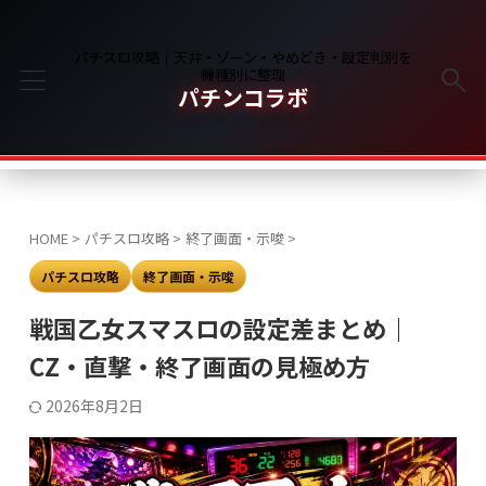
パチスロ攻略｜天井・ゾーン・やめどき・設定判別を
機種別に整理
パチンコラボ
HOME
>
パチスロ攻略
>
終了画面・示唆
>
パチスロ攻略
終了画面・示唆
戦国乙女スマスロの設定差まとめ｜
CZ・直撃・終了画面の見極め方
2026年8月2日