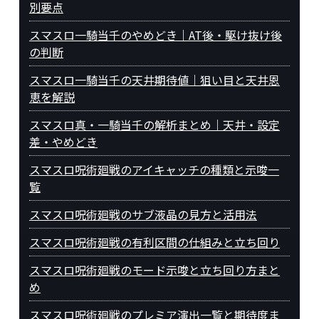
別要点
スマスロ一騎当千のやめどき｜AT後・駆け抜け後
の判断
スマスロ一騎当千の天井期待値｜狙い目と天井恩
恵を解説
スマスロ真・一騎当千の解析まとめ｜天井・設定
差・やめどき
スマスロ呪術廻戦のアイキャッチの種類と示唆一
覧
スマスロ呪術廻戦のサブ液晶の見方と活用法
スマスロ呪術廻戦の有利区間の仕組みと立ち回り
スマスロ呪術廻戦のモード示唆と立ち回り方まと
め
スマスロ呪術廻戦のプレミア演出一覧と期待度ま