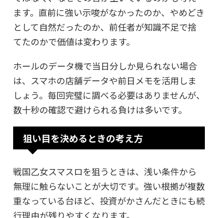
ます。直前に強い示唆がなかったのか、やめどき
として自然だったのか、前任者が知識不足で捨
てたのかで価値は変わります。
ホールのデータ機で当日分しか見られない場合
は、スマホの店舗データや前日メモを活用しま
しょう。毎回完璧に調べる必要はありませんが、
数十秒の確認で避けられる負けは多いです。
狙い目を決めるときの考え方
戦国乙女スマスロを狙うときは、浅い条件から
無理に触らないことが大切です。強い根拠が複数
重なっている台ほど、投資がかさんだときにも続
行理由が残りやすくなります。