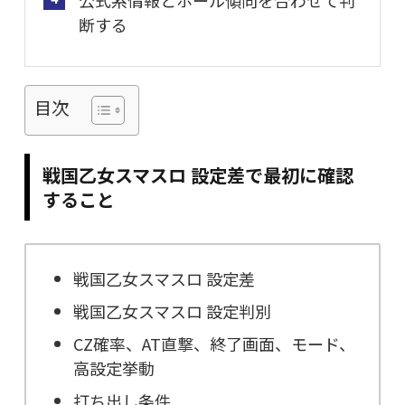
断する
目次
戦国乙女スマスロ 設定差で最初に確認
すること
戦国乙女スマスロ 設定差
戦国乙女スマスロ 設定判別
CZ確率、AT直撃、終了画面、モード、
高設定挙動
打ち出し条件