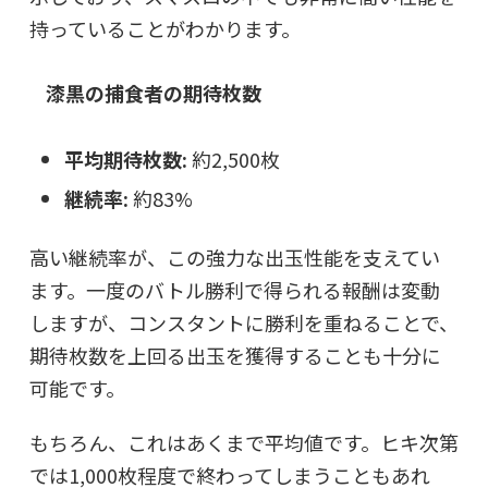
持っていることがわかります。
漆黒の捕食者の期待枚数
平均期待枚数:
約2,500枚
継続率:
約83%
高い継続率が、この強力な出玉性能を支えてい
ます。一度のバトル勝利で得られる報酬は変動
しますが、コンスタントに勝利を重ねることで、
期待枚数を上回る出玉を獲得することも十分に
可能です。
もちろん、これはあくまで平均値です。ヒキ次第
では1,000枚程度で終わってしまうこともあれ