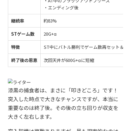
・AT中のブラックアウトフリーズ
・エンディング後
継続率
約83%
STゲーム数
20G+α
特徴
ST中にバトル勝利でゲーム数再セット＆報
終了後の恩恵
次回天井が600G+αに短縮
漆黒の捕食者は、まさに「叩きどころ」です！
突入した時点で大きなチャンスですが、本当に
重要なのは終了後。その後の立ち回りが収支を
大きく左右します。
突入契機は複数ありますが、最も現実的なのは