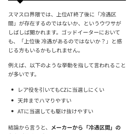
スマスロ界隈では、上位AT終了後に「冷遇区
間」が存在するのではないか、というウワサが
しばしば聞かれます。ゴッドイーターにおいて
も、「上位後 冷遇があるのではないか？」と感
じる方もいるかもしれません。
例えば、以下のような挙動を指して言われること
が多いです。
レア役を引いてもCZに当選しにくい
天井までハマりやすい
ATに当選しても駆け抜けやすい
結論から言うと、
メーカーから「冷遇区間」の