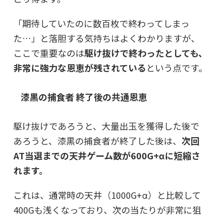
「期待していたのに数百枚で終わってしまっ
た…」と落胆する気持ちはよくわかりますが、
ここで重要なのは
駆け抜けで終わったとしても、
非常に強力な恩恵が残されている
という点です。
漆黒の捕食者 終了後の共通恩恵
駆け抜けであろうと、大量出玉を獲得した後で
あろうと、漆黒の捕食者が終了した後は、
次回
AT当選までの天井ゲーム数が600G+αに短縮
さ
れます。
これは、通常時の天井（1000G+α）と比較して
400Gも浅くなっており、次の当たりが非常に狙