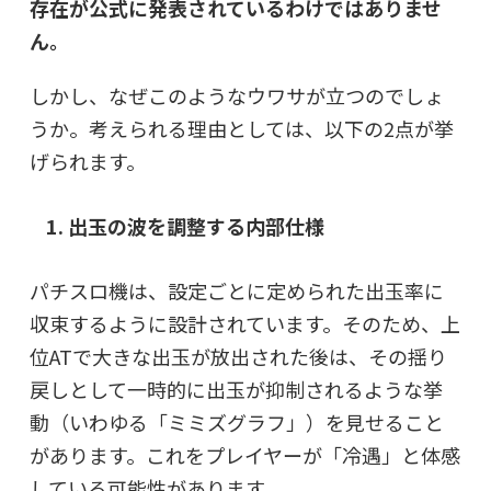
存在が公式に発表されているわけではありませ
ん。
しかし、なぜこのようなウワサが立つのでしょ
うか。考えられる理由としては、以下の2点が挙
げられます。
1. 出玉の波を調整する内部仕様
パチスロ機は、設定ごとに定められた出玉率に
収束するように設計されています。そのため、上
位ATで大きな出玉が放出された後は、その揺り
戻しとして一時的に出玉が抑制されるような挙
動（いわゆる「ミミズグラフ」）を見せること
があります。これをプレイヤーが「冷遇」と体感
している可能性があります。