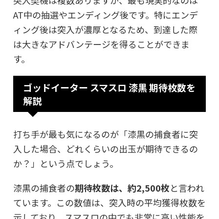
AT中の抽選やエンディング後です。特にエンデ
ィング後は突入が濃厚となるため、到達した際
は大きなアドバンテージを得ることができま
す。
ゴッドイーター スマスロ 漆黒 期待枚数を
解説
打ち手が最も気になるのが「漆黒の捕食者に突
入した場合、どれくらいの出玉が期待できるの
か？」という点でしょう。
漆黒の捕食者の
期待枚数は、
約2,500枚
と言われ
ています。この数値は、突入時の平均獲得枚数を
示しており、スマスロの中でも非常に高い性能を