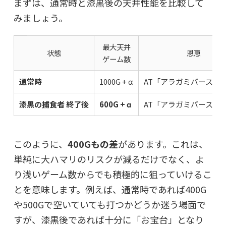
まずは、通常時と漆黒後の天井性能を比較して
みましょう。
最大天井
状態
恩恵
ゲーム数
通常時
1000G + α
AT「アラガミバースト
漆黒の捕食者 終了後
600G + α
AT「アラガミバースト
このように、
400Gもの差
があります。これは、
単純に大ハマリのリスクが減るだけでなく、よ
り浅いゲーム数からでも積極的に狙っていけるこ
とを意味します。例えば、通常時であれば400G
や500Gで空いていても打つかどうか迷う場面で
すが、漆黒後であれば十分に「お宝台」となり