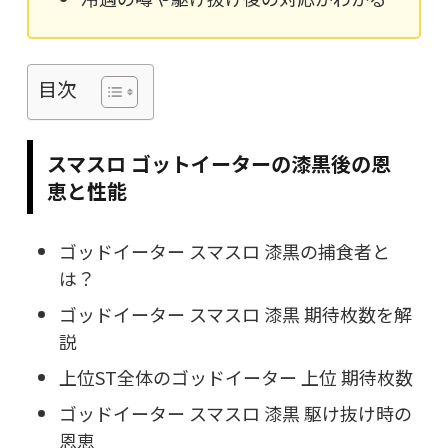
目次
スマスロ ゴットイーターの漆黒後の恩
恵と性能
ゴッドイーター スマスロ 漆黒の捕食者と
は？
ゴッドイーター スマスロ 漆黒 期待枚数を解
説
上位ST全体のゴッドイーター 上位 期待枚数
ゴッドイーター スマスロ 漆黒 駆け抜け時の
恩恵