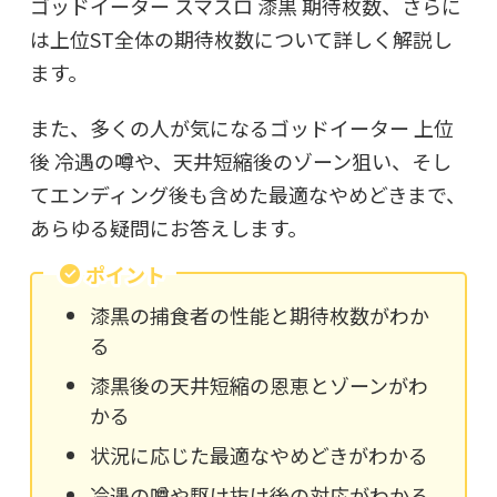
ゴッドイーター スマスロ 漆黒 期待枚数、さらに
は上位ST全体の期待枚数について詳しく解説し
ます。
また、多くの人が気になるゴッドイーター 上位
後 冷遇の噂や、天井短縮後のゾーン狙い、そし
てエンディング後も含めた最適なやめどきまで、
あらゆる疑問にお答えします。
ポイント
漆黒の捕食者の性能と期待枚数がわか
る
漆黒後の天井短縮の恩恵とゾーンがわ
かる
状況に応じた最適なやめどきがわかる
冷遇の噂や駆け抜け後の対応がわかる