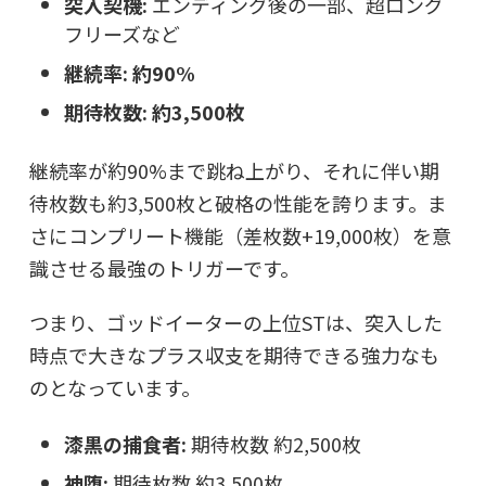
突入契機:
エンディング後の一部、超ロング
フリーズなど
継続率:
約90%
期待枚数:
約3,500枚
継続率が約90%まで跳ね上がり、それに伴い期
待枚数も約3,500枚と破格の性能を誇ります。ま
さにコンプリート機能（差枚数+19,000枚）を意
識させる最強のトリガーです。
つまり、ゴッドイーターの上位STは、突入した
時点で大きなプラス収支を期待できる強力なも
のとなっています。
漆黒の捕食者:
期待枚数 約2,500枚
神堕:
期待枚数 約3,500枚