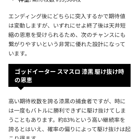
エンディング後にどちらに突入するかで期待値
は変動しますが、
いずれにせよ終了後は天井短
縮の恩恵を受けられる
ため、次のチャンスにも
繋がりやすいという非常に優れた設計になって
います。
ゴッドイーター スマスロ 漆黒 駆け抜け時
の恩恵
高い期待枚数を誇る漆黒の捕食者ですが、時に
は一度もバトルに勝利できずに駆け抜けてしま
うこともあります。約83%という高い継続率を
誇るとはいえ、確率の偏りによって駆け抜けは起
こり得ます。