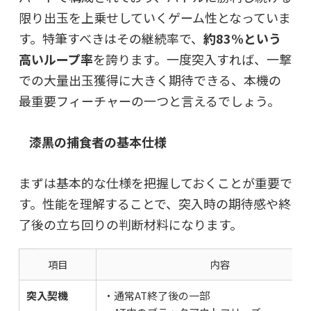
限り出玉を上乗せしていくゲーム性となっていま
す。特筆すべきはその継続率で、
約83%という
高いループ率
を誇ります。一度突入すれば、一撃
での大量出玉獲得に大きく期待できる、本機の
最重要フィーチャーの一つと言えるでしょう。
漆黒の捕食者の基本仕様
まずは基本的な仕様を把握しておくことが重要で
す。性能を理解することで、突入時の期待感や終
了後の立ち回りの判断材料になります。
項目
内容
突入契機
・通常AT終了後の一部