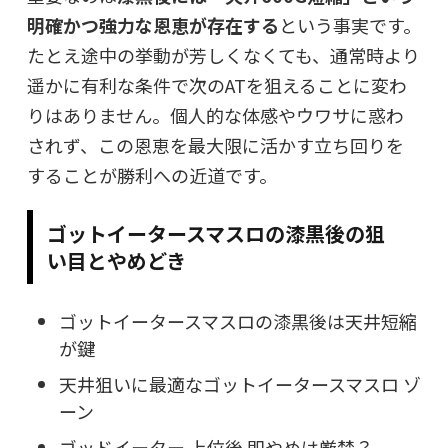
明確かつ強力な恩恵が存在する
という事実です。
たとえ途中の挙動が芳しくなくても、通常時より
遥かに有利な条件で次のATを狙えることに変わ
りはありません。個人的な体感やウワサに惑わ
されず、この恩恵を最大限に活かす立ち回りを
することが勝利への近道です。
ゴットイータースマスロの漆黒後の狙
い目とやめどき
ゴットイータースマスロの漆黒後は天井短縮
が鍵
天井狙いに最適なゴットイータースマスロ ゾ
ーン
ゴッドイーター 上位後 即やめは厳禁？