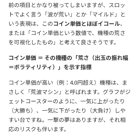
前の項目とかなり被ってしまいますが、スロッ
トでよく言う「波が荒い」とか「マイルド」と
いう表現は、この
コイン単価とほぼイコール
、
または「コイン単価という数値で、機種の荒さ
を可視化したもの」と考えて良さそうです。
コイン単価 ＝ その機種の「荒さ（出玉の振れ幅
＝ボラティリティ）」を示す指標
コイン単価が高い（例：4.0円超え）機種は、ま
さしく「荒波マシン」と呼ばれます。グラフがジ
ェットコースターのように、一気に上がったり
（大勝ち）、一気に下がったり（大負け）しや
すい台ですね。一撃の夢はありますが、それ相
応のリスクも伴います。