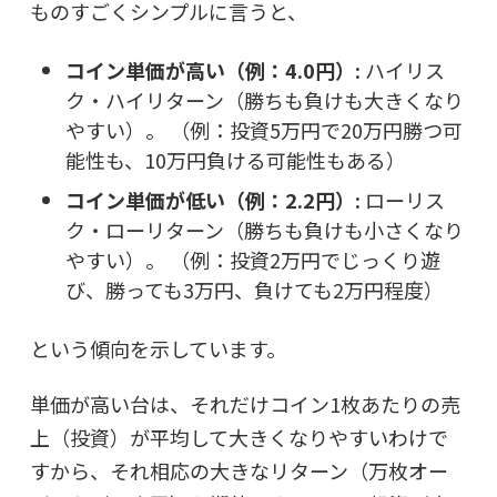
ものすごくシンプルに言うと、
コイン単価が高い（例：4.0円）:
ハイリス
ク・ハイリターン（勝ちも負けも大きくなり
やすい）。 （例：投資5万円で20万円勝つ可
能性も、10万円負ける可能性もある）
コイン単価が低い（例：2.2円）:
ローリス
ク・ローリターン（勝ちも負けも小さくなり
やすい）。 （例：投資2万円でじっくり遊
び、勝っても3万円、負けても2万円程度）
という傾向を示しています。
単価が高い台は、それだけ
コイン1枚あたりの売
上（投資）が平均して大きくなりやすい
わけで
すから、それ相応の大きなリターン（万枚オー