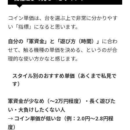
コイン単価は、台を選ぶ上で非常に分かりやす
い「指標」になると思います。
自分の「軍資金」と「遊び方（時間）」
に合わ
せて、触る機種の単価を決める、というのが合
理的な使い方かなと感じます。
スタイル別のおすすめ単価（あくまで私見で
す）
軍資金が少なめ（～2万円程度）・長く遊びた
い・大負けしたくない人
→
コイン単価が低い台（例：2.0円～2.8円程
度）