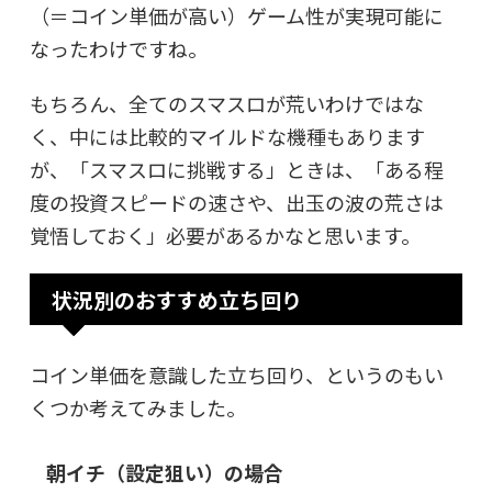
（＝コイン単価が高い）ゲーム性が実現可能に
なったわけですね。
もちろん、全てのスマスロが荒いわけではな
く、中には比較的マイルドな機種もあります
が、「スマスロに挑戦する」ときは、
「ある程
度の投資スピードの速さや、出玉の波の荒さは
覚悟しておく」
必要があるかなと思います。
状況別のおすすめ立ち回り
コイン単価を意識した立ち回り、というのもい
くつか考えてみました。
朝イチ（設定狙い）の場合