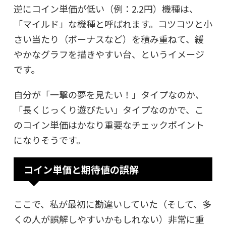
逆にコイン単価が低い（例：2.2円）機種は、
「マイルド」な機種と呼ばれます。コツコツと小
さい当たり（ボーナスなど）を積み重ねて、緩
やかなグラフを描きやすい台、というイメージ
です。
自分が「一撃の夢を見たい！」タイプなのか、
「長くじっくり遊びたい」タイプなのかで、こ
のコイン単価はかなり重要なチェックポイント
になりそうです。
コイン単価と期待値の誤解
ここで、私が最初に勘違いしていた（そして、多
くの人が誤解しやすいかもしれない）非常に重