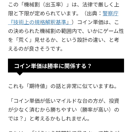
この「機械割（出玉率）」は、法律で厳しく上
限と下限が定められています。（出典：
警察庁
『技術上の規格解釈基準』
）コイン単価は、こ
の決められた機械割の範囲内で、いかにゲーム性
を「荒く」見せるか、という設計の違い、と考
えるのが良さそうです。
コイン単価は勝率に関係する？
これも「期待値」の話と非常に似ていますね。
「コイン単価が低いマイルドな台の方が、投資
が少なく済むから勝ちやすい（勝率が高い）の
では？」と考えるかもしれません。