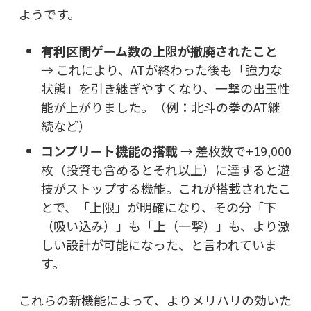
ようです。
有利区間ゲーム数の上限が撤廃されたこと
→ これにより、ATが終わった後も「強力な
状態」を引き継ぎやすくなり、一撃の出玉性
能が上がりました。（例：北斗の拳のAT継
続など）
コンプリート機能の搭載
→ 差枚数で+19,000
枚（投資も含めるとそれ以上）に達すると遊
技がストップする機能。これが搭載されたこ
とで、「上限」が明確になり、その分「下
（吸い込み）」も「上（一撃）」も、より激
しい設計が可能になった、と言われていま
す。
これらの新機能によって、よりメリハリの効いた