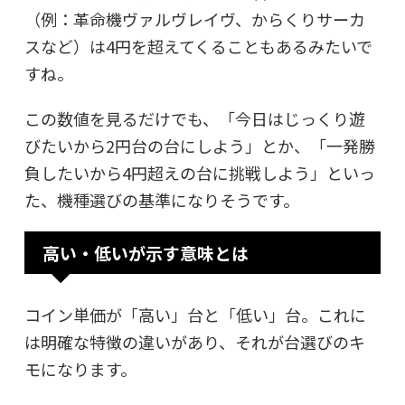
（例：革命機ヴァルヴレイヴ、からくりサーカ
スなど）は4円を超えてくることもあるみたいで
すね。
この数値を見るだけでも、「今日はじっくり遊
びたいから2円台の台にしよう」とか、「一発勝
負したいから4円超えの台に挑戦しよう」といっ
た、機種選びの基準になりそうです。
高い・低いが示す意味とは
コイン単価が「高い」台と「低い」台。これに
は明確な特徴の違いがあり、それが台選びのキ
モになります。