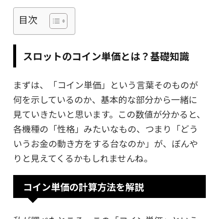
目次
スロットのコイン単価とは？基礎知識
まずは、「コイン単価」という言葉そのものが
何を示しているのか、基本的な部分から一緒に
見ていきたいと思います。この数値が分かると、
各機種の「性格」みたいなもの、つまり「どう
いうお金の動き方をする台なのか」が、ぼんや
りと見えてくるかもしれませんね。
コイン単価の計算方法を解説