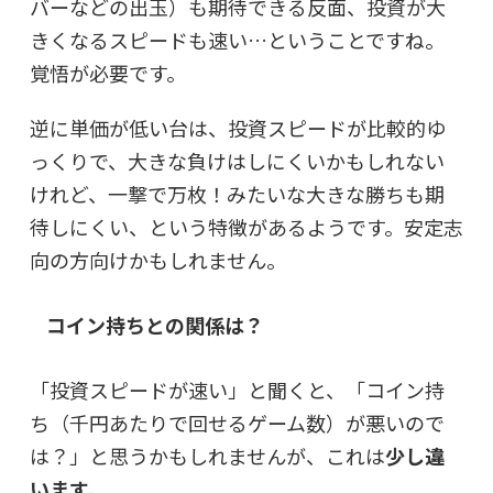
バーなどの出玉）も期待できる反面、投資が大
きくなるスピードも速い…ということですね。
覚悟が必要です。
逆に単価が低い台は、投資スピードが比較的ゆ
っくりで、大きな負けはしにくいかもしれない
けれど、一撃で万枚！みたいな大きな勝ちも期
待しにくい、という特徴があるようです。安定志
向の方向けかもしれません。
コイン持ちとの関係は？
「投資スピードが速い」と聞くと、「コイン持
ち（千円あたりで回せるゲーム数）が悪いので
は？」と思うかもしれませんが、これは
少し違
います。