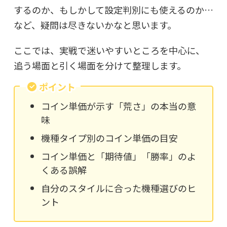
するのか、もしかして設定判別にも使えるのか…
など、疑問は尽きないかなと思います。
ここでは、実戦で迷いやすいところを中心に、
追う場面と引く場面を分けて整理します。
ポイント
コイン単価が示す「荒さ」の本当の意
味
機種タイプ別のコイン単価の目安
コイン単価と「期待値」「勝率」のよ
くある誤解
自分のスタイルに合った機種選びのヒ
ント