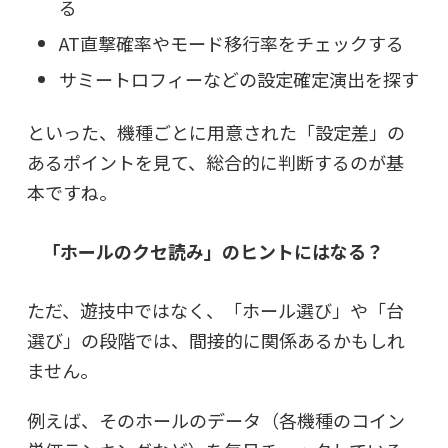
る
AT直撃確率やモード移行率をチェックする
サミートロフィーなどの設定確定演出を探す
といった、機種ごとに用意された「設定差」の
あるポイントを見て、総合的に判断するのが基
本ですね。
「ホールのクセ読み」のヒントにはなる？
ただ、遊技中ではなく、「ホール選び」や「台
選び」の段階では、間接的に関係あるかもしれ
ません。
例えば、そのホールのデータ（各機種のコイン