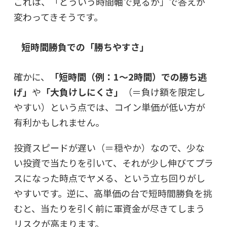
これは、「どういう時間軸で見るか」で答えが
変わってきそうです。
短時間勝負での「勝ちやすさ」
確かに、
「短時間（例：1～2時間）での勝ち逃
げ」
や
「大負けしにくさ」
（＝負け額を限定し
やすい）という点では、コイン単価が低い方が
有利かもしれません。
投資スピードが遅い（＝穏やか）なので、少な
い投資で当たりを引いて、それが少し伸びてプラ
スになった時点でヤメる、という立ち回りがし
やすいです。逆に、高単価の台で短時間勝負を挑
むと、当たりを引く前に軍資金が尽きてしまう
リスクが高まります。