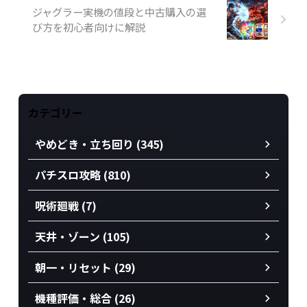
ジャグラー実機の値段と中古購入の選
び方を初心者向けに解説
カテゴリー
やめどき・立ち回り (345)
パチスロ攻略 (810)
呪術廻戦 (7)
天井・ゾーン (105)
朝一・リセット (29)
機種評価・総合 (26)