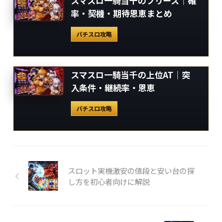
スマスロ一騎当千のフリーズ｜確
率・契機・期待恩恵まとめ
パチスロ攻略
スマスロ一騎当千の上位AT｜突
入条件・継続率・恩恵
パチスロ攻略
スロット実機激安の値段と安い台の探
し方を初心者向けに解説