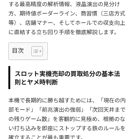
する最高精度の解析情報、液晶演出の見分け
方、期待値ボーダーライン、商習慣（三店方式
等）、店舗マナー、そしてホールでの収支向上
に直結する立ち回り手順を徹底解説します。
目次
スロット実機売却の買取処分の基本法
則とヤメ時判断
本機で長期的に勝ち越すためには、「現在の内
部モード」「前兆演出の強弱」「次回天井まで
の残りゲーム数」を客観的に見極め、根拠のな
い打ち込みを即座にストップする鉄のルールを
確立することが最も重要です。