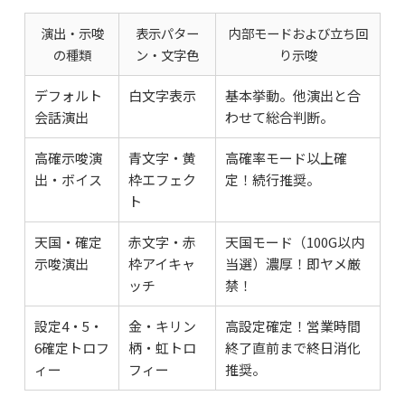
演出・示唆
表示パター
内部モードおよび立ち回
の種類
ン・文字色
り示唆
デフォルト
白文字表示
基本挙動。他演出と合
会話演出
わせて総合判断。
高確示唆演
青文字・黄
高確率モード以上確
出・ボイス
枠エフェク
定！続行推奨。
ト
天国・確定
赤文字・赤
天国モード（100G以内
示唆演出
枠アイキャ
当選）濃厚！即ヤメ厳
ッチ
禁！
設定4・5・
金・キリン
高設定確定！営業時間
6確定トロフ
柄・虹トロ
終了直前まで終日消化
ィー
フィー
推奨。