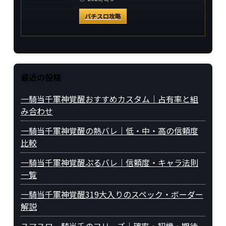
パチスロ攻略
最近の投稿
一騎当千軍神覚醒おすすめカスタム｜占有率と組
み合わせ
一騎当千軍神覚醒の熱バレ｜低・中・高の信頼度
比較
一騎当千軍神覚醒ぷるバレ｜信頼度・キャラ法則
一覧
一騎当千軍神覚醒319大入りのスペック・ボーダー
解説