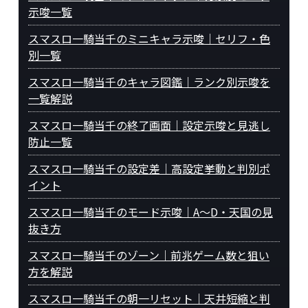
示唆一覧
スマスロ一騎当千のミニキャラ示唆｜セリフ・色
別一覧
スマスロ一騎当千のキャラ図鑑｜ランク別示唆を
一覧解説
スマスロ一騎当千の終了画面｜設定示唆と見逃し
防止一覧
スマスロ一騎当千の設定差｜高設定挙動と判別ポ
イント
スマスロ一騎当千のモード示唆｜A～D・天国の見
抜き方
スマスロ一騎当千のゾーン｜前兆ゲーム数と狙い
方を解説
スマスロ一騎当千の朝一リセット｜天井短縮と判