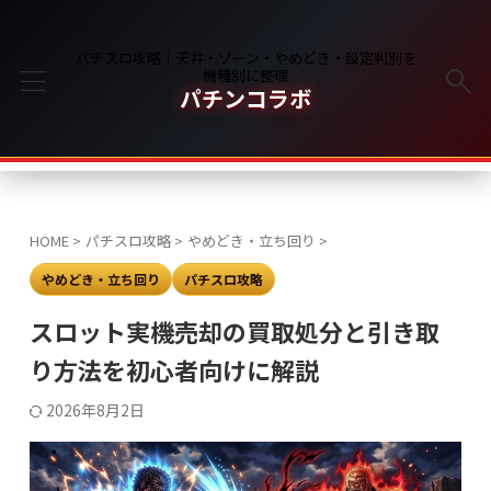
パチスロ攻略｜天井・ゾーン・やめどき・設定判別を
機種別に整理
パチンコラボ
HOME
>
パチスロ攻略
>
やめどき・立ち回り
>
やめどき・立ち回り
パチスロ攻略
スロット実機売却の買取処分と引き取
り方法を初心者向けに解説
2026年8月2日