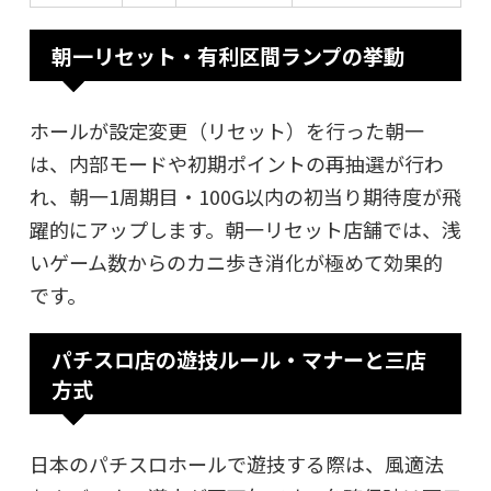
朝一リセット・有利区間ランプの挙動
ホールが設定変更（リセット）を行った朝一
は、内部モードや初期ポイントの再抽選が行わ
れ、朝一1周期目・100G以内の初当り期待度が飛
躍的にアップします。朝一リセット店舗では、浅
いゲーム数からのカニ歩き消化が極めて効果的
です。
パチスロ店の遊技ルール・マナーと三店
方式
日本のパチスロホールで遊技する際は、風適法