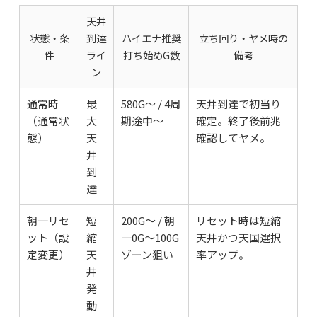
天井
状態・条
到達
ハイエナ推奨
立ち回り・ヤメ時の
件
ライ
打ち始めG数
備考
ン
通常時
最
580G〜 / 4周
天井到達で初当り
（通常状
大
期途中〜
確定。終了後前兆
態）
天
確認してヤメ。
井
到
達
朝一リセ
短
200G〜 / 朝
リセット時は短縮
ット（設
縮
一0G〜100G
天井かつ天国選択
定変更）
天
ゾーン狙い
率アップ。
井
発
動