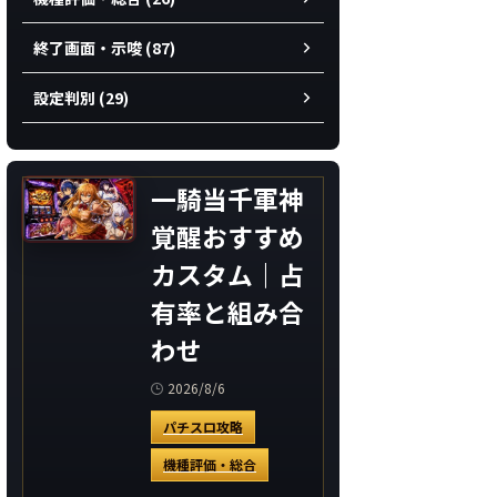
終了画面・示唆 (87)
設定判別 (29)
一騎当千軍神
覚醒おすすめ
カスタム｜占
有率と組み合
わせ
2026/8/6
パチスロ攻略
機種評価・総合