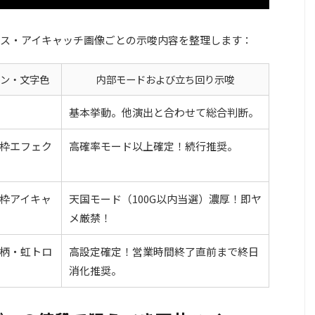
ス・アイキャッチ画像ごとの示唆内容を整理します：
ーン・文字色
内部モードおよび立ち回り示唆
基本挙動。他演出と合わせて総合判断。
枠エフェク
高確率モード以上確定！続行推奨。
枠アイキャ
天国モード（100G以内当選）濃厚！即ヤ
メ厳禁！
柄・虹トロ
高設定確定！営業時間終了直前まで終日
消化推奨。