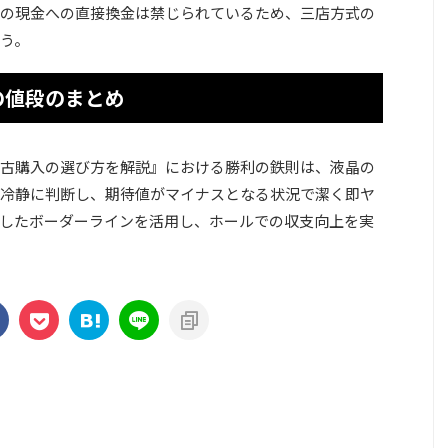
の現金への直接換金は禁じられているため、三店方式の
う。
の値段のまとめ
古購入の選び方を解説』における勝利の鉄則は、液晶の
冷静に判断し、期待値がマイナスとなる状況で潔く即ヤ
したボーダーラインを活用し、ホールでの収支向上を実