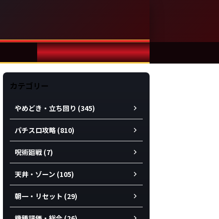
カテゴリー
やめどき・立ち回り (345)
パチスロ攻略 (810)
呪術廻戦 (7)
天井・ゾーン (105)
朝一・リセット (29)
機種評価・総合 (26)