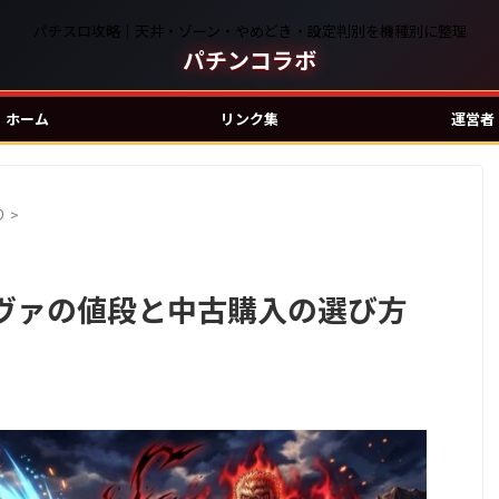
パチスロ攻略｜天井・ゾーン・やめどき・設定判別を機種別に整理
パチンコラボ
ホーム
リンク集
運営者
り
>
ヴァの値段と中古購入の選び方