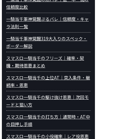
信頼度比較
一騎当千軍神覚醒ぷるバレ｜信頼度・キャ
ラ法則一覧
一騎当千軍神覚醒319大入りのスペック・
ボーダー解説
スマスロ一騎当千のフリーズ｜確率・契
機・期待恩恵まとめ
スマスロ一騎当千の上位AT｜突入条件・継
続率・恩恵
スマスロ一騎当千の駆け抜け恩恵｜次回モ
ードと狙い方
スマスロ一騎当千の打ち方｜通常時・AT中
の目押し手順
スマスロ一騎当千の小役確率｜レア役恩恵