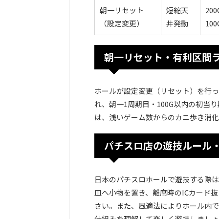
朝一リセット
短縮天
20
（設定変更）
井発動
10
朝一リセット・有利区間
ホールが設定変更（リセット）を行っ
れ、朝一1周期目・100G以内の初
は、浅いゲーム数からのカニ歩き消化
パチスロ店の遊技ルール
日本のパチスロホールで遊技する際は
皿へ小物を置き、離席時のICカード
さい。また、風適法によりホール内で
仕組みを理解して楽しく遊技しましょ