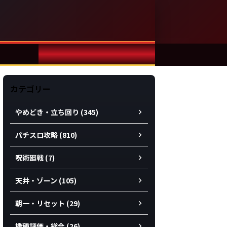
カテゴリー
やめどき・立ち回り (345)
パチスロ攻略 (810)
呪術廻戦 (7)
天井・ゾーン (105)
朝一・リセット (29)
機種評価・総合 (26)