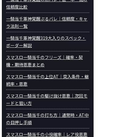
信頼度比較
一騎当千軍神覚醒ぷるバレ｜信頼度・キャ
ラ法則一覧
一騎当千軍神覚醒319大入りのスペック・
ボーダー解説
スマスロ一騎当千のフリーズ｜確率・契
機・期待恩恵まとめ
スマスロ一騎当千の上位AT｜突入条件・継
続率・恩恵
スマスロ一騎当千の駆け抜け恩恵｜次回モ
ードと狙い方
スマスロ一騎当千の打ち方｜通常時・AT中
の目押し手順
スマスロ一騎当千の小役確率｜レア役恩恵