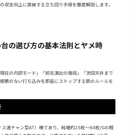
の収支向上に直結する立ち回り手順を徹底解説します。
め台の選び方の基本法則とヤメ時
現在の内部モード」「前兆演出の強弱」「次回天井まで
根拠のない打ち込みを即座にストップする鉄のルールを
析
ス連チャン型AT）機であり、純増約2.5枚〜9.0枚/Gの軽