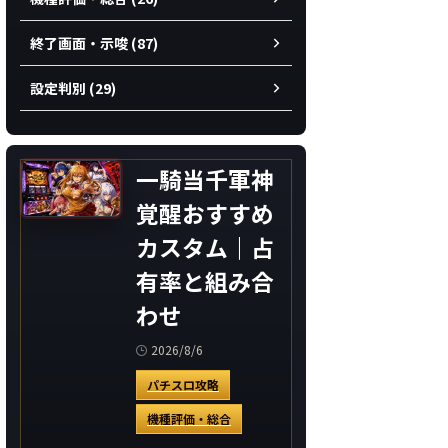
終了画面・示唆 (87)
設定判別 (29)
一騎当千軍神
覚醒おすすめ
カスタム｜占
有率と組み合
わせ
2026/8/6
パチスロ攻略
機種評価・総合