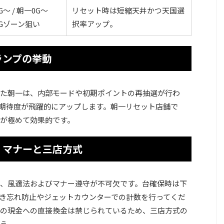
0G〜 / 朝一0G〜
リセット時は短縮天井かつ天国選
0Gゾーン狙い
択率アップ。
ランプの挙動
た朝一は、内部モードや初期ポイントの再抽選が行わ
当り期待度が飛躍的にアップします。朝一リセット店舗で
が極めて効果的です。
・マナーと三店方式
、風適法およびマナー遵守が不可欠です。台確保時は下
抜き忘れ防止やジェットカウンターでの計数を行ってくだ
の現金への直接換金は禁じられているため、三店方式の
う。