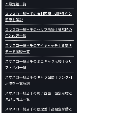
と設定差一覧
スマスロ一騎当千の有利区間｜切断条件と
恩恵を解説
スマスロ一騎当千のセリフ示唆｜通常時の
色と内容一覧
スマスロ一騎当千のアイキャッチ｜背景別
モード示唆一覧
スマスロ一騎当千のミニキャラ示唆｜セリ
フ・色別一覧
スマスロ一騎当千のキャラ図鑑｜ランク別
示唆を一覧解説
スマスロ一騎当千の終了画面｜設定示唆と
見逃し防止一覧
スマスロ一騎当千の設定差｜高設定挙動と