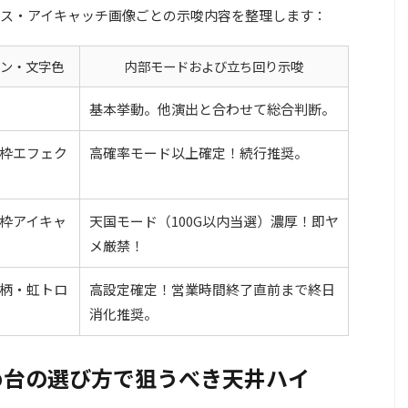
ス・アイキャッチ画像ごとの示唆内容を整理します：
ーン・文字色
内部モードおよび立ち回り示唆
基本挙動。他演出と合わせて総合判断。
枠エフェク
高確率モード以上確定！続行推奨。
枠アイキャ
天国モード（100G以内当選）濃厚！即ヤ
メ厳禁！
柄・虹トロ
高設定確定！営業時間終了直前まで終日
消化推奨。
め台の選び方で狙うべき天井ハイ