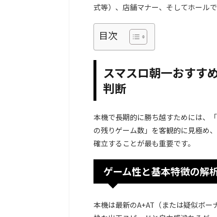
式等）、店舗マナー、そしてホールで
目次
スマスロ朝一おすす
判断
本機で長期的に勝ち越すためには、「
の残りゲーム数」を客観的に見極め、
確立することが最も重要です。
ゲーム性と基本特徴の解
本機は最新のA+AT（または疑似ボーナ