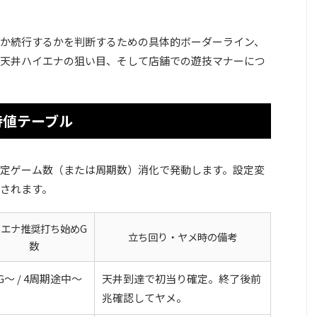
か続行するかを判断するための具体的ボーダーライン、
天井ハイエナの狙い目、そして店舗での遊技マナーにつ
待値テーブル
定ゲーム数（または周期数）消化で発動します。設定変
されます。
エナ推奨打ち始めG
立ち回り・ヤメ時の備考
数
0G〜 / 4周期途中〜
天井到達で初当り確定。終了後前
兆確認してヤメ。