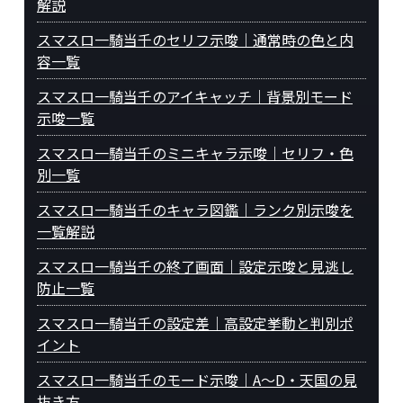
解説
スマスロ一騎当千のセリフ示唆｜通常時の色と内
容一覧
スマスロ一騎当千のアイキャッチ｜背景別モード
示唆一覧
スマスロ一騎当千のミニキャラ示唆｜セリフ・色
別一覧
スマスロ一騎当千のキャラ図鑑｜ランク別示唆を
一覧解説
スマスロ一騎当千の終了画面｜設定示唆と見逃し
防止一覧
スマスロ一騎当千の設定差｜高設定挙動と判別ポ
イント
スマスロ一騎当千のモード示唆｜A～D・天国の見
抜き方