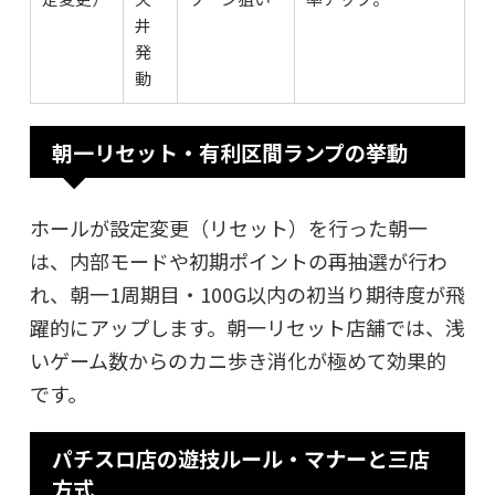
井
発
動
朝一リセット・有利区間ランプの挙動
ホールが設定変更（リセット）を行った朝一
は、内部モードや初期ポイントの再抽選が行わ
れ、朝一1周期目・100G以内の初当り期待度が飛
躍的にアップします。朝一リセット店舗では、浅
いゲーム数からのカニ歩き消化が極めて効果的
です。
パチスロ店の遊技ルール・マナーと三店
方式