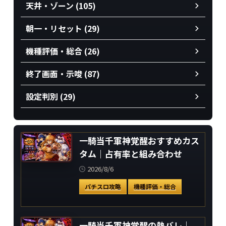
天井・ゾーン (105)
朝一・リセット (29)
機種評価・総合 (26)
終了画面・示唆 (87)
設定判別 (29)
一騎当千軍神覚醒おすすめカス
タム｜占有率と組み合わせ
2026/8/6
パチスロ攻略
機種評価・総合
一騎当千軍神覚醒の熱バレ｜