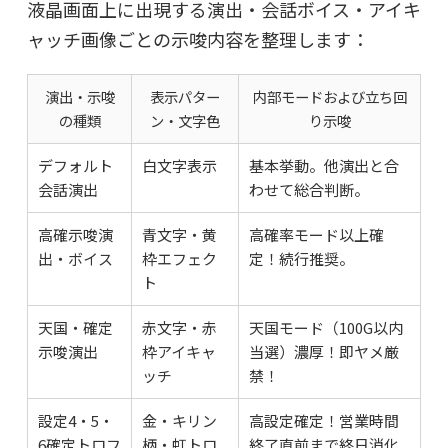
液晶画面上に出現する演出・会話ボイス・アイキ
ャッチ画像ごとの示唆内容を整理します：
演出・示唆
表示パター
内部モードおよび立ち回
の種類
ン・文字色
り示唆
デフォルト
白文字表示
基本挙動。他演出と合
会話演出
わせて総合判断。
高確示唆演
青文字・黄
高確率モード以上確
出・ボイス
枠エフェク
定！続行推奨。
ト
天国・確定
赤文字・赤
天国モード（100G以内
示唆演出
枠アイキャ
当選）濃厚！即ヤメ厳
ッチ
禁！
設定4・5・
金・キリン
高設定確定！営業時間
6確定トロフ
柄・虹トロ
終了直前まで終日消化