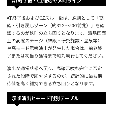
AT終了後・CZ後のヤメ時ライン
AT終了後およびCZスルー後は、原則として「高
確・引き戻しゾーン（約32G〜50G前兆）」を確
認するのが鉄則の立ち回りとなります。液晶画面
上の高確ステージ（神殿・研究施設・温泉等）
や高モード示唆演出が発生した場合は、前兆終
了または初当り獲得まで絶対続行してください。
演出が通常状態へ戻り、高確示唆も完全に否定
された段階で即ヤメするのが、統計的に最も期
待値を高く維持できる立ち回りとなります。
示唆演出とモード判別テーブル