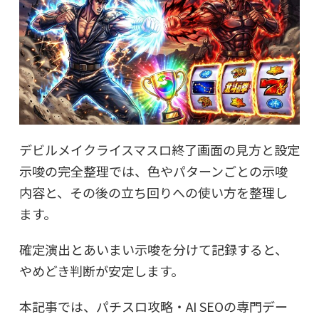
デビルメイクライスマスロ終了画面の見方と設定
示唆の完全整理では、色やパターンごとの示唆
内容と、その後の立ち回りへの使い方を整理し
ます。
確定演出とあいまい示唆を分けて記録すると、
やめどき判断が安定します。
本記事では、パチスロ攻略・AI SEOの専門デー