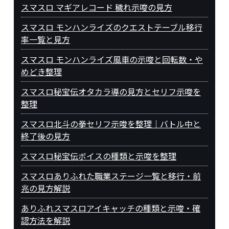
スマスロ マギアレコード 穢れ示唆の見方
スマスロ モンハンライズのクエストテーブル移行
率一覧と見方
スマスロ モンハンライズ風車の示唆と回転数・や
めどき整理
スマスロ秘宝伝オタカラ導の見方とセリフ示唆を
整理
スマスロ北斗の拳セリフ示唆を整理｜バトル中と
終了後の見方
スマスロ秘宝伝ボイスの種類と示唆を整理
スマスロありふれた職業ステージ一覧と移行・前
兆の見方解説
ありふれスマスロアイキャッチの種類と示唆・確
認方法を解説