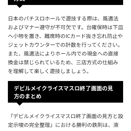
日本のパチスロホールで遊技する際は、風適法
およびマナー遵守が不可欠です。台確保時は下皿
へ小物を置き、離席時のICカード抜き忘れ防止や
ジェットカウンターでの計数を行ってください。
また、風適法によりホール内での現金への直接
換金は禁じられているため、三店方式の仕組み
を理解して楽しく遊技しましょう。
デビルメイクライスマスロ終了画面の見
方のまとめ
『デビルメイクライスマスロ終了画面の見方と設
定示唆の完全整理』における勝利の鉄則は、液