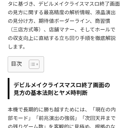
タに基づき、デビルメイクライスマスロ終了画面
の見方に関する最高精度の解析情報、液晶演出
の見分け方、期待値ボーダーライン、商習慣
（三店方式等）、店舗マナー、そしてホールで
の収支向上に直結する立ち回り手順を徹底解説
します。
目次
デビルメイクライスマスロ終了画面の
見方の基本法則とヤメ時判断
本機で長期的に勝ち越すためには、「現在の内
部モード」「前兆演出の強弱」「次回天井まで
の残りゲーム数」を客観的に見極め、根拠のな