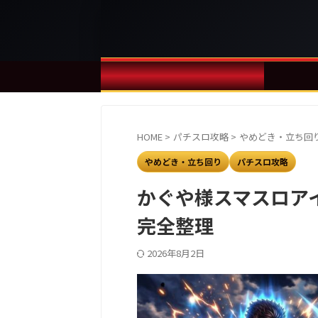
HOME
>
パチスロ攻略
>
やめどき・立ち回
やめどき・立ち回り
パチスロ攻略
かぐや様スマスロア
完全整理
2026年8月2日