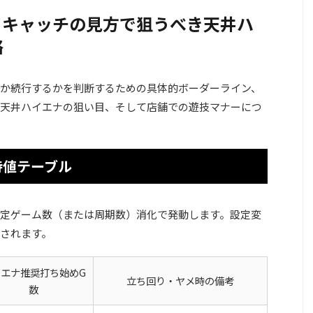
イキャッチの見方で狙うべき天井ハ
略
か続行するかを判断するための具体的ボーダーライン、
天井ハイエナの狙い目、そして店舗での遊技マナーにつ
待値テーブル
定ゲーム数（または周期数）消化で発動します。設定変
されます。
エナ推奨打ち始めG
立ち回り・ヤメ時の備考
数