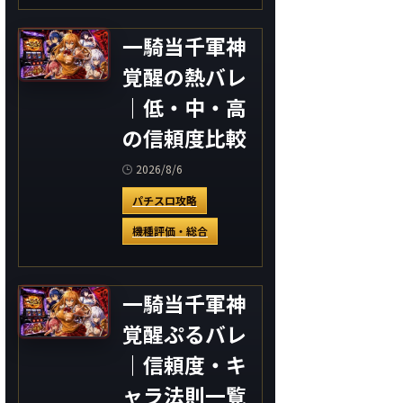
一騎当千軍神
覚醒の熱バレ
｜低・中・高
の信頼度比較
2026/8/6
パチスロ攻略
機種評価・総合
一騎当千軍神
覚醒ぷるバレ
｜信頼度・キ
ャラ法則一覧