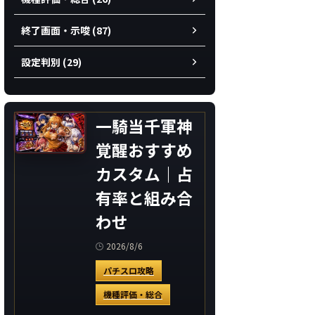
終了画面・示唆 (87)
設定判別 (29)
一騎当千軍神
覚醒おすすめ
カスタム｜占
有率と組み合
わせ
2026/8/6
パチスロ攻略
機種評価・総合