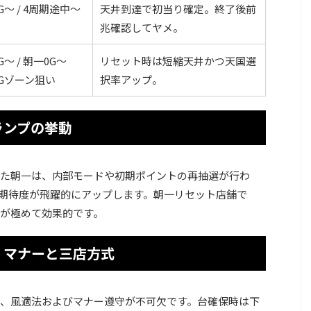
0G〜 / 4周期途中〜
天井到達で初当り確定。終了後前
兆確認してヤメ。
0G〜 / 朝一0G〜
リセット時は短縮天井かつ天国選
0Gゾーン狙い
択率アップ。
ランプの挙動
た朝一は、内部モードや初期ポイントの再抽選が行わ
当り期待度が飛躍的にアップします。朝一リセット店舗で
が極めて効果的です。
・マナーと三店方式
、風適法およびマナー遵守が不可欠です。台確保時は下