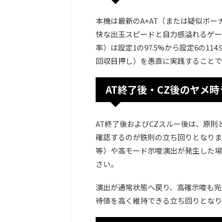
本機は最新のA+AT（または疑似ボーナ
快な出玉スピードと自力感溢れるゲー
率）は設定1の97.5%から設定6の1
回収目押し）を愚直に実践することで
AT終了後・CZ後のヤメ
AT終了後およびCZスルー後は、原則
確認するのが鉄則の立ち回りとなりま
等）や高モード示唆演出が発生した場
さい。
演出が通常状態へ戻り、高確示唆も完
待値を高く維持できる立ち回りとなり