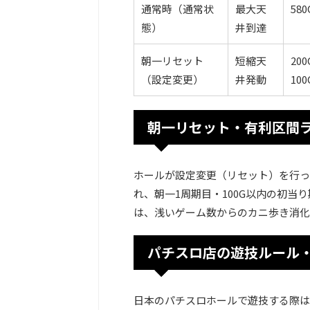
通常時（通常状
最大天
58
態）
井到達
朝一リセット
短縮天
20
（設定変更）
井発動
10
朝一リセット・有利区間
ホールが設定変更（リセット）を行っ
れ、朝一1周期目・100G以内の初
は、浅いゲーム数からのカニ歩き消化
パチスロ店の遊技ルール
日本のパチスロホールで遊技する際は