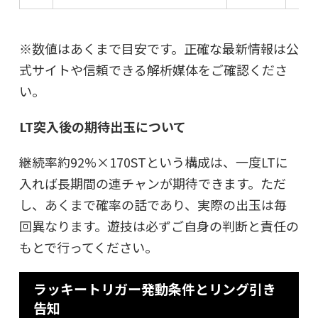
※数値はあくまで目安です。正確な最新情報は公
式サイトや信頼できる解析媒体をご確認くださ
い。
LT突入後の期待出玉について
継続率約92%×170STという構成は、一度LTに
入れば長期間の連チャンが期待できます。ただ
し、あくまで確率の話であり、実際の出玉は毎
回異なります。遊技は必ずご自身の判断と責任の
もとで行ってください。
ラッキートリガー発動条件とリング引き
告知