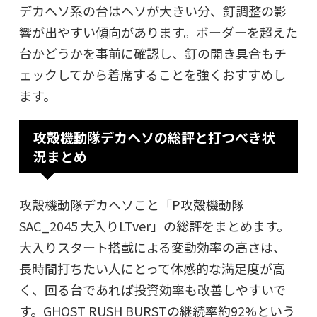
デカヘソ系の台はヘソが大きい分、釘調整の影
響が出やすい傾向があります。ボーダーを超えた
台かどうかを事前に確認し、釘の開き具合もチ
ェックしてから着席することを強くおすすめし
ます。
攻殻機動隊デカヘソの総評と打つべき状
況まとめ
攻殻機動隊デカヘソこと「P攻殻機動隊
SAC_2045 大入りLTver」の総評をまとめます。
大入りスタート搭載による変動効率の高さは、
長時間打ちたい人にとって体感的な満足度が高
く、回る台であれば投資効率も改善しやすいで
す。GHOST RUSH BURSTの継続率約92%という