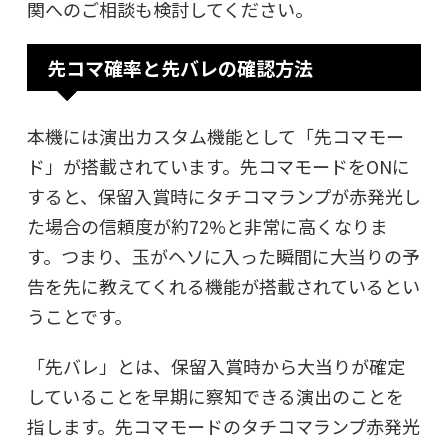
関へのご相談も検討してください。
先コマ確率と先バレの確認方法
本機には演出カスタム機能として「先コマモー
ド」が搭載されています。先コマモードをONに
すると、保留入賞時にタチコマランプが赤発光し
た場合の信頼度が約72%と非常に高くなりま
す。つまり、玉がヘソに入った瞬間に大当りの予
告を先に教えてくれる機能が搭載されているとい
うことです。
「先バレ」とは、保留入賞時から大当りが確定
していることを早期に察知できる演出のことを
指します。先コマモードのタチコマランプ赤発光