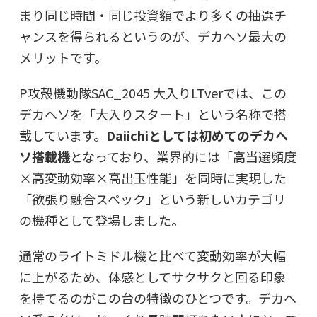
まり同じ時間・同じ投資額でより多くの抽選チ
ャンスを得られるというのが、デカヘソ最大の
メリットです。
P攻殻機動隊SAC_2045 大入りLTverでは、この
デカヘソを「大入りスタート」という名称で搭
載しています。
Daiichiとしては初めてのデカヘ
ソ搭載機
となっており、業界的には「高当選頻度
×高変動効率×高出玉性能」を同時に実現した
「欲張り融合スペック」という新しいカテゴリ
の機種として登場しました。
通常のライトミドル機と比べて変動効率が大幅
に上がるため、体感としてサクサクと回る印象
を持てるのがこの台の特徴のひとつです。デカヘ