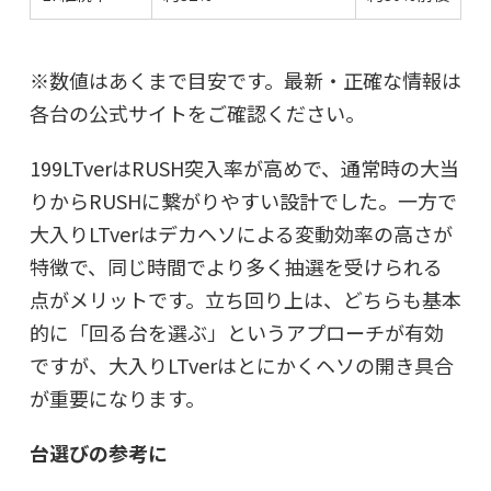
※数値はあくまで目安です。最新・正確な情報は
各台の公式サイトをご確認ください。
199LTverはRUSH突入率が高めで、通常時の大当
りからRUSHに繋がりやすい設計でした。一方で
大入りLTverはデカヘソによる変動効率の高さが
特徴で、同じ時間でより多く抽選を受けられる
点がメリットです。立ち回り上は、どちらも基本
的に「回る台を選ぶ」というアプローチが有効
ですが、大入りLTverはとにかくヘソの開き具合
が重要になります。
台選びの参考に