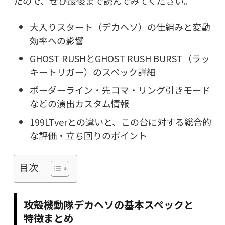
たので、ぜひ最後まで読んでみてください。
大入りスタート（デカヘソ）の仕組みと変動
効率への影響
GHOST RUSHとGHOST RUSH BURST（ラッ
キートリガー）のスペック詳細
ボーダーライン・先コマ・リング引きモード
などの演出カスタム情報
199LTverとの違いと、この台に対する総合的
な評価・立ち回りのポイント
目次
攻殻機動隊デカヘソの基本スペックと
特徴まとめ