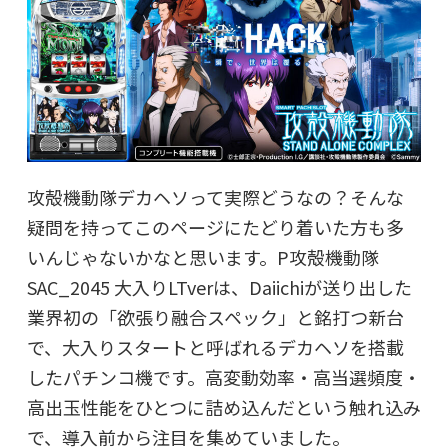
攻殻機動隊デカヘソって実際どうなの？そんな
疑問を持ってこのページにたどり着いた方も多
いんじゃないかなと思います。P攻殻機動隊
SAC_2045 大入りLTverは、Daiichiが送り出した
業界初の「欲張り融合スペック」と銘打つ新台
で、大入りスタートと呼ばれるデカヘソを搭載
したパチンコ機です。高変動効率・高当選頻度・
高出玉性能をひとつに詰め込んだという触れ込み
で、導入前から注目を集めていました。