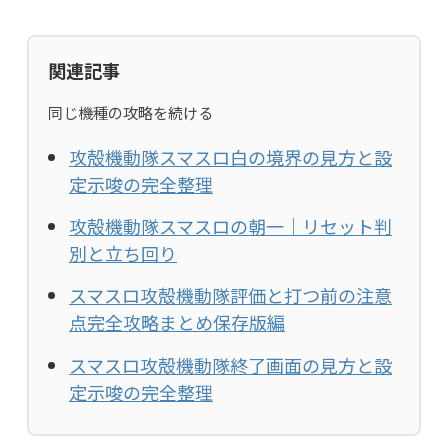
関連記事
同じ機種の攻略を続ける
攻殻機動隊スマスロ白の境界の見方と設
定示唆の完全整理
攻殻機動隊スマスロの朝一｜リセット判
別と立ち回り
スマスロ攻殻機動隊評価と打つ前の注意
点完全攻略まとめ保存版編
スマスロ攻殻機動隊終了画面の見方と設
定示唆の完全整理