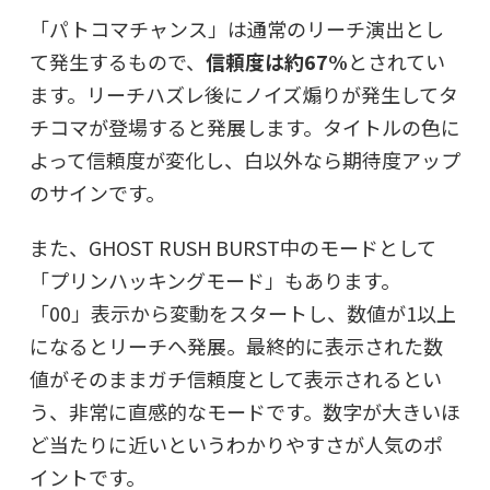
「パトコマチャンス」は通常のリーチ演出とし
て発生するもので、
信頼度は約67%
とされてい
ます。リーチハズレ後にノイズ煽りが発生してタ
チコマが登場すると発展します。タイトルの色に
よって信頼度が変化し、白以外なら期待度アップ
のサインです。
また、GHOST RUSH BURST中のモードとして
「プリンハッキングモード」もあります。
「00」表示から変動をスタートし、数値が1以上
になるとリーチへ発展。最終的に表示された数
値がそのままガチ信頼度として表示されるとい
う、非常に直感的なモードです。数字が大きいほ
ど当たりに近いというわかりやすさが人気のポ
イントです。