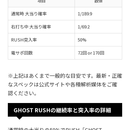
項目
数値
通常時 大当り確率
1/189.9
右打ち中 大当り確率
1/69.2
RUSH突入率
50%
電サポ回数
72回 or 170回
※上記はあくまで一般的な目安です。最新・正確
なスペックは公式サイトや各種解析媒体をご確
認ください。
GHOST RUSHの継続率と突入率の詳細
通常時の大当りの50%でRUSH「GHOST