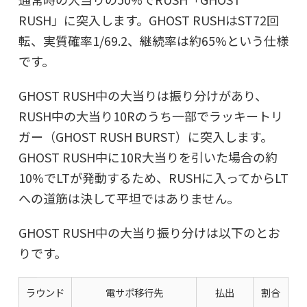
RUSH」に突入します。GHOST RUSHはST72回
転、実質確率1/69.2、継続率は約65%という仕様
です。
GHOST RUSH中の大当りは振り分けがあり、
RUSH中の大当り10Rのうち一部でラッキートリ
ガー（GHOST RUSH BURST）に突入します。
GHOST RUSH中に10R大当りを引いた場合の約
10%でLTが発動
するため、RUSHに入ってからLT
への道筋は決して平坦ではありません。
GHOST RUSH中の大当り振り分けは以下のとお
りです。
ラウンド
電サポ移行先
払出
割合