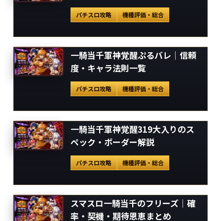
パチスロ攻略
機種評価・総合
一騎当千軍神覚醒ぷるバレ｜信頼
度・キャラ法則一覧
パチスロ攻略
機種評価・総合
一騎当千軍神覚醒319大入りのス
ペック・ボーダー解説
パチスロ攻略
機種評価・総合
スマスロ一騎当千のフリーズ｜確
率・契機・期待恩恵まとめ