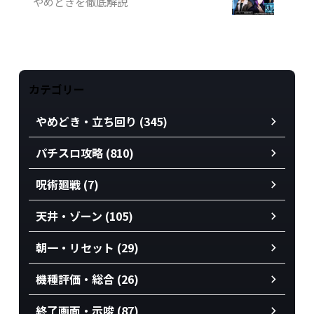
やめどきを徹底解説
カテゴリー
やめどき・立ち回り (345)
パチスロ攻略 (810)
呪術廻戦 (7)
天井・ゾーン (105)
朝一・リセット (29)
機種評価・総合 (26)
終了画面・示唆 (87)