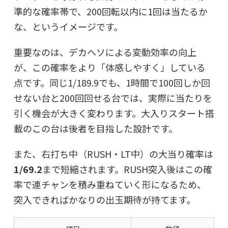
準的な確率帯で、200回転以内に1回は当たるか
な、というイメージです。
重要なのは、デカヘソによる変動効率の向上
が、この確率をより「体感しやすく」している
点です。同じ1/189.9でも、1時間で100回しか回
せない台と200回回せる台では、実際に当たりを
引く機会が大きく変わります。大入りスタート搭
載のこの台は後者を目指した設計です。
また、右打ち中（RUSH・LT中）の大当り確率は
1/69.2
まで短縮されます。RUSH突入後はこの確
率で連チャンを積み重ねていく形になるため、
突入できればかなりの出玉期待が持てます。