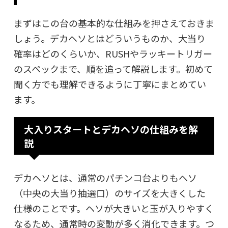
まずはこの台の基本的な仕組みを押さえておきま
しょう。デカヘソとはどういうものか、大当り
確率はどのくらいか、RUSHやラッキートリガー
のスペックまで、順を追って解説します。初めて
聞く方でも理解できるように丁寧にまとめてい
ます。
大入りスタートとデカヘソの仕組みを解
説
デカヘソとは、通常のパチンコ台よりもヘソ
（中央の大当り抽選口）のサイズを大きくした
仕様のことです。ヘソが大きいと玉が入りやすく
なるため、通常時の変動が多く消化できます。つ