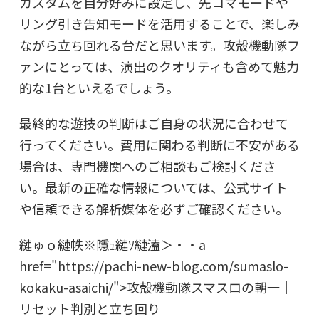
カスタムを自分好みに設定し、先コマモードや
リング引き告知モードを活用することで、楽しみ
ながら立ち回れる台だと思います。攻殻機動隊フ
ァンにとっては、演出のクオリティも含めて魅力
的な1台といえるでしょう。
最終的な遊技の判断はご自身の状況に合わせて
行ってください。費用に関わる判断に不安がある
場合は、専門機関へのご相談もご検討くださ
い。最新の正確な情報については、公式サイト
や信頼できる解析媒体を必ずご確認ください。
縺ゅｏ縺帙※隱ｭ縺ｿ縺溘＞・・a
href="https://pachi-new-blog.com/sumaslo-
kokaku-asaichi/">攻殻機動隊スマスロの朝一｜
リセット判別と立ち回り