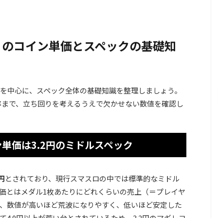
）のコイン単価とスペックの基礎知
を中心に、スペック全体の基礎知識を整理しましょう。
率まで、立ち回りを考えるうえで欠かせない数値を確認し
単価は3.2円のミドルスペック
2円
とされており、現行スマスロの中では標準的なミドル
価とはメダル1枚あたりにどれくらいの売上（＝プレイヤ
、数値が高いほど荒波になりやすく、低いほど安定した
4.0円以上が荒い台とされているため、3.2円のマギレコ