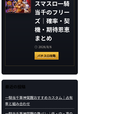
スマスロ一騎
当千のフリー
ズ｜確率・契
機・期待恩恵
まとめ
2026/8/6
パチスロ攻略
最近の投稿
一騎当千軍神覚醒おすすめカスタム｜占有
率と組み合わせ
一騎当千軍神覚醒の熱バレ｜低・中・高の