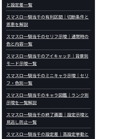
と設定差一覧
スマスロ一騎当千の有利区間｜切断条件と
恩恵を解説
スマスロ一騎当千のセリフ示唆｜通常時の
色と内容一覧
スマスロ一騎当千のアイキャッチ｜背景別
モード示唆一覧
スマスロ一騎当千のミニキャラ示唆｜セリ
フ・色別一覧
スマスロ一騎当千のキャラ図鑑｜ランク別
示唆を一覧解説
スマスロ一騎当千の終了画面｜設定示唆と
見逃し防止一覧
スマスロ一騎当千の設定差｜高設定挙動と