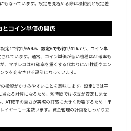
にもなっています。設定を見極める際は機械割と設定差
由とコイン単価の関係
は設定1で約
1/654.6、設定6でも約1/416.7
と、コイン単
定されています。通常、コイン単価が低い機種はAT確率も
が、マギレコはAT確率を重くする代わりにAT性能やエン
ンツを充実させる設計になっています。
での投資がかさみやすいことを意味します。設定1では平
Tに当たる計算になるため、短時間では収支が安定しませ
も、AT確率の重さが実際の打感に大きく影響するため「単
レイヤーも一定数います。資金管理の計画をしっかり立