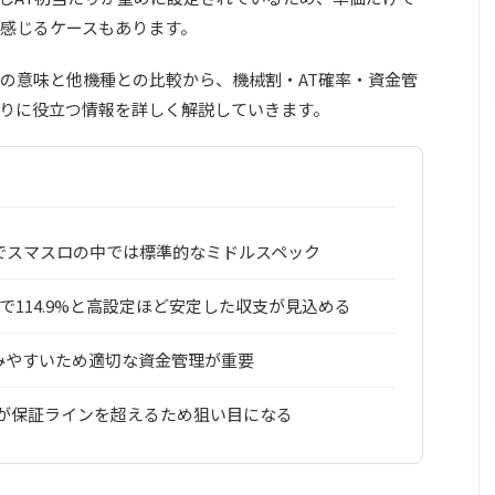
感じるケースもあります。
の意味と他機種との比較から、機械割・AT確率・資金管
りに役立つ情報を詳しく解説していきます。
円でスマスロの中では標準的なミドルスペック
6で114.9%と高設定ほど安定した収支が見込める
みやすいため適切な資金管理が重要
が保証ラインを超えるため狙い目になる