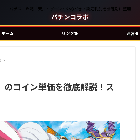
パチスロ攻略｜天井・ゾーン・やめどき・設定判別を機種別に整理
パチンコラボ
ホーム
リンク集
運営者
り
>
）のコイン単価を徹底解説！ス