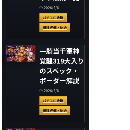
2026/8/6
パチスロ攻略
機種評価・総合
一騎当千軍神
覚醒319大入り
のスペック・
ボーダー解説
2026/8/6
パチスロ攻略
機種評価・総合