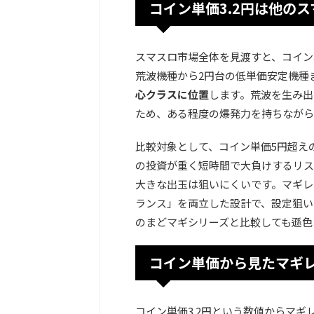
コイン単価3.2円は他の
スマスロ市場全体を見渡すと、コイン
荒波機種から2円台の低単価安定機種
心クラスに位置
します。荒波を生み出
ため、ある程度の爆発力を持ちながら
比較対象として、コイン単価5円超え
の投資が重く短時間で大負けするリス
大きな出玉は狙いにくいです。マギレ
ランス」を両立した設計で、設定狙い
のまどマギシリーズと比較しても遜色
コイン単価から見たマギ
コイン単価3.2円という数値からマ