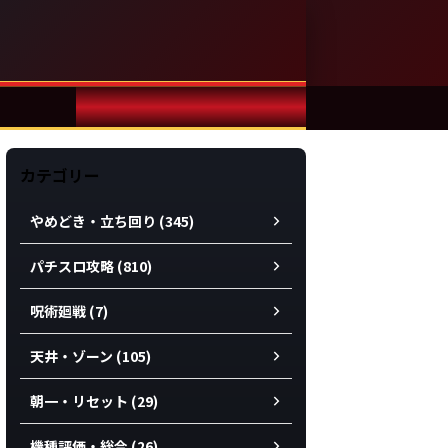
カテゴリー
やめどき・立ち回り (345)
パチスロ攻略 (810)
呪術廻戦 (7)
天井・ゾーン (105)
朝一・リセット (29)
機種評価・総合 (26)