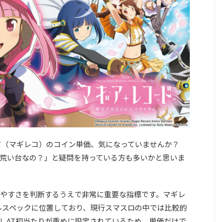
ド（マギレコ）のコイン単価、気になっていませんか？
荒い台なの？」と疑問を持っている方も多いかと思いま
やすさを判断するうえで非常に重要な指標です。マギレ
ドルスペックに位置しており、現行スマスロの中では比較的
しAT初当たりが重めに設定されているため、単価だけで