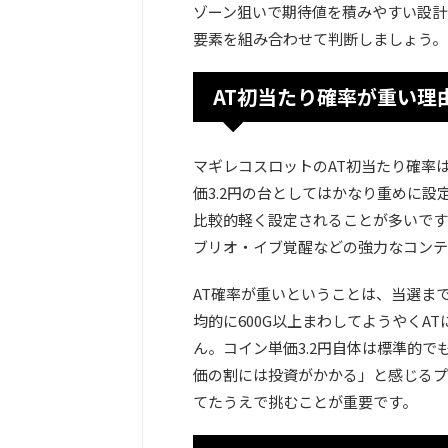
ゾーン狙いで期待値を積みやすい設計
要素を組み合わせて判断しましょう。
AT初当たり確率が重い理
マギレコスロットのAT初当たり確率
価3.2円の台としてはかなり重めに設
比較的軽く設定されることが多いです
ブリオ・イブ覚醒などの強力なコンテ
AT確率が重いということは、当選ま
均的に600G以上まわしてようやくA
ん。コイン単価3.2円自体は標準的で
価の割には投資がかかる」と感じるプ
てたうえで挑むことが重要です。