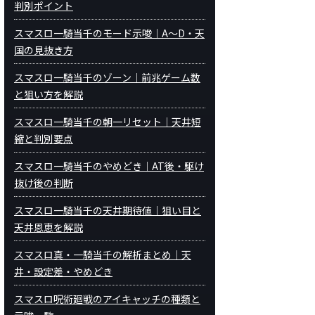
判別ポイント
スマスロ一騎当千のモード示唆｜A～D・天
国の見抜き方
スマスロ一騎当千のゾーン｜前兆ゲーム数
と狙い方を解説
スマスロ一騎当千の朝一リセット｜天井短
縮と判別要点
スマスロ一騎当千のやめどき｜AT後・駆け
抜け後の判断
スマスロ一騎当千の天井期待値｜狙い目と
天井恩恵を解説
スマスロ真・一騎当千の解析まとめ｜天
井・設定差・やめどき
スマスロ呪術廻戦のアイキャッチの種類と