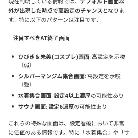
現在判明している情報では、
デフォルト画面以
外が出現した時点で高設定のチャンス
となりま
す。特に以下のパターンは注目です。
注目すべきAT終了画面
ひびき＆朱美(コスプレ)画面
: 高設定を示唆
（弱）
シルバーマンジム集合画面
: 高設定を示唆
（強）
水着集合画面
:
設定4以上濃厚
の可能性あり
サウナ画面
:
設定6濃厚
の可能性あり
これらの特殊な画面は、設定看破において非常
に価値のある情報です。特に「水着集合」や「サ