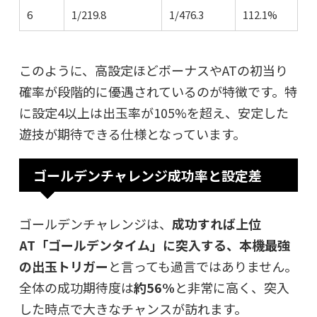
6
1/219.8
1/476.3
112.1%
このように、高設定ほどボーナスやATの初当り
確率が段階的に優遇されているのが特徴です。特
に設定4以上は出玉率が105%を超え、安定した
遊技が期待できる仕様となっています。
ゴールデンチャレンジ成功率と設定差
ゴールデンチャレンジは、
成功すれば上位
AT「ゴールデンタイム」に突入する、本機最強
の出玉トリガー
と言っても過言ではありません。
全体の成功期待度は
約56%
と非常に高く、突入
した時点で大きなチャンスが訪れます。