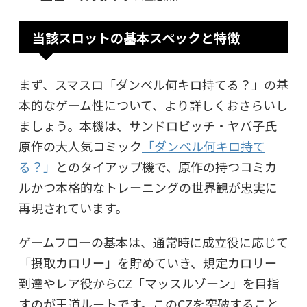
当該スロットの基本スペックと特徴
まず、スマスロ「ダンベル何キロ持てる？」の基
本的なゲーム性について、より詳しくおさらいし
ましょう。本機は、サンドロビッチ・ヤバ子氏
原作の大人気コミック
「ダンベル何キロ持て
る？」
とのタイアップ機で、原作の持つコミカ
ルかつ本格的なトレーニングの世界観が忠実に
再現されています。
ゲームフローの基本は、通常時に成立役に応じて
「摂取カロリー」を貯めていき、規定カロリー
到達やレア役からCZ「マッスルゾーン」を目指
すのが王道ルートです。このCZを突破すること