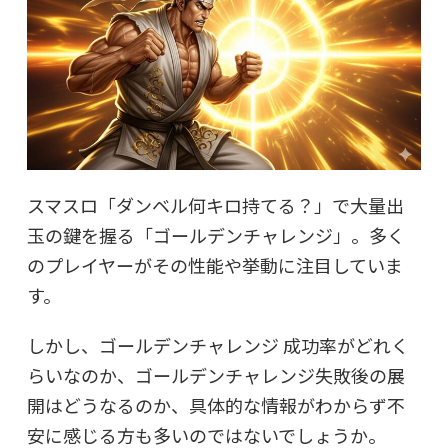
スマスロ「ダンベル何キロ持てる？」で大量出
玉の鍵を握る「ゴールデンチャレンジ」。多く
のプレイヤーがその性能や挙動に注目していま
す。
しかし、ゴールデンチャレンジ 成功率がどれく
らいなのか、ゴールデンチャレンジ失敗後の展
開はどうなるのか、具体的な情報がわからず不
安に感じる方も多いのではないでしょうか。