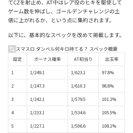
てCZを射止め、AT中はレア役のヒキを駆使して
ゲーム数を伸ばし、ゴールデンチャレンジの土
俵に上がれるか、という点に集約されます。
以下に、基本的なスペックを改めて掲載します。
スマスロ ダンベル何キロ持てる？ スペック概要
設定
ボーナス確率
AT初当り
出玉率
1
1/249.1
1/623.1
97.8%
2
1/247.3
1/610.3
98.8%
3
1/242.1
1/579.5
101.2%
4
1/233.1
1/534.6
105.5%
5
1/227.1
1/506.6
108.1%