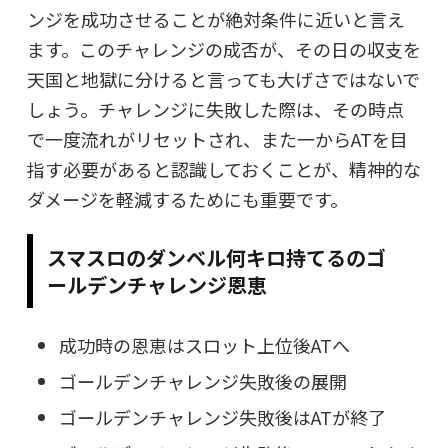
ンジを成功させることが絶対条件に近い
と言え
ます。このチャレンジの成否が、その日の収支を
天国と地獄に分けると言っても大げさではないで
しょう。チャレンジに失敗した際は、その時点
で一度流れがリセットされ、また一からATを目
指す必要があると認識しておくことが、精神的な
ダメージを軽減するためにも重要です。
スマスロのダンベル何キロ持てるのゴ
ールデンチャレンジ恩恵
成功時の恩恵はスロット上位後ATへ
ゴールデンチャレンジ失敗後の展開
ゴールデンチャレンジ失敗後はATが終了