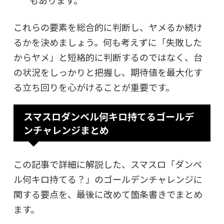
もあります。
これらの要素を総合的に判断し、ヤメるか続け
るかを決めましょう。何も考えずに「失敗した
からヤメ」と短絡的に判断するのではなく、
台
の状況をしっかりと把握し、期待値を最大化す
る立ち回りを心がけることが重要
です。
スマスロダンベル何キロ持てるゴールデ
ンチャレンジまとめ
この記事で詳細に解説した、スマスロ「ダンベ
ル何キロ持てる？」のゴールデンチャレンジに
関する要点を、最後に改めて箇条書きでまとめ
ます。