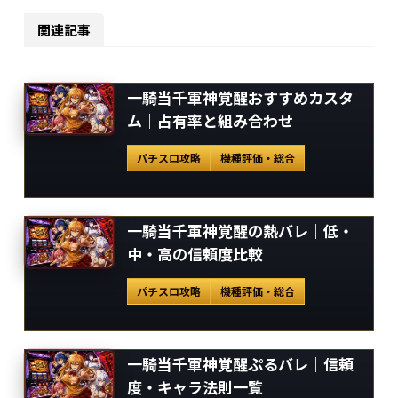
関連記事
一騎当千軍神覚醒おすすめカスタ
ム｜占有率と組み合わせ
パチスロ攻略
機種評価・総合
一騎当千軍神覚醒の熱バレ｜低・
中・高の信頼度比較
パチスロ攻略
機種評価・総合
一騎当千軍神覚醒ぷるバレ｜信頼
度・キャラ法則一覧