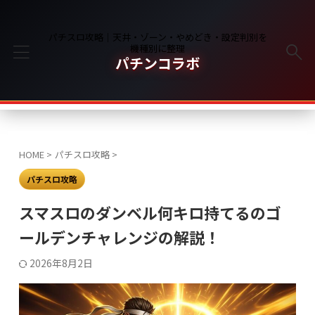
パチスロ攻略｜天井・ゾーン・やめどき・設定判別を
機種別に整理
パチンコラボ
HOME
>
パチスロ攻略
>
パチスロ攻略
スマスロのダンベル何キロ持てるのゴ
ールデンチャレンジの解説！
2026年8月2日