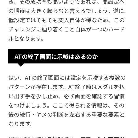
き、その成功率も高いようであれば、高設定へ
の期待は大きく膨らむ
と言えるでしょう。逆に、
低設定ではそもそも突入自体が稀なため、この
チャレンジに辿り着くこと自体が一つのハード
ルとなります。
ATの終了画面に示唆はあるのか
はい、ATの終了画面には設定を示唆する複数の
パターンが存在します。AT終了時はメダルを払
い出す手を少し止め、必ず画面を確認する習慣
をつけましょう。ここで得られる情報は、その
後の続行・ヤメの判断を左右する重要な要素と
なります。