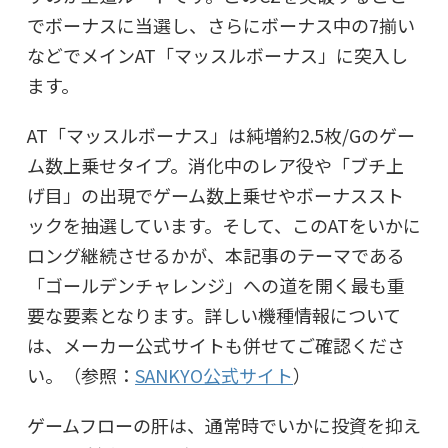
でボーナスに当選し、さらにボーナス中の7揃い
などでメインAT「マッスルボーナス」に突入し
ます。
AT「マッスルボーナス」は純増約2.5枚/Gのゲー
ム数上乗せタイプ。消化中のレア役や「ブチ上
げ目」の出現でゲーム数上乗せやボーナススト
ックを抽選しています。そして、
このATをいかに
ロング継続させるかが、本記事のテーマである
「ゴールデンチャレンジ」への道を開く最も重
要な要素
となります。詳しい機種情報について
は、メーカー公式サイトも併せてご確認くださ
い。（参照：
SANKYO公式サイト
）
ゲームフローの肝は、通常時でいかに投資を抑え