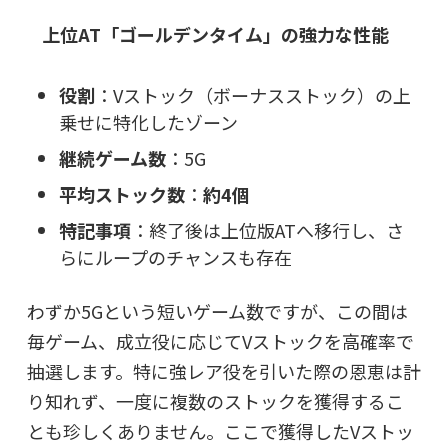
上位AT「ゴールデンタイム」の強力な性能
役割
：Vストック（ボーナスストック）の上
乗せに特化したゾーン
継続ゲーム数
：5G
平均ストック数
：
約4個
特記事項
：終了後は上位版ATへ移行し、さ
らにループのチャンスも存在
わずか5Gという短いゲーム数ですが、この間は
毎ゲーム、成立役に応じてVストックを高確率で
抽選します。特に強レア役を引いた際の恩恵は計
り知れず、一度に複数のストックを獲得するこ
とも珍しくありません。ここで獲得したVストッ