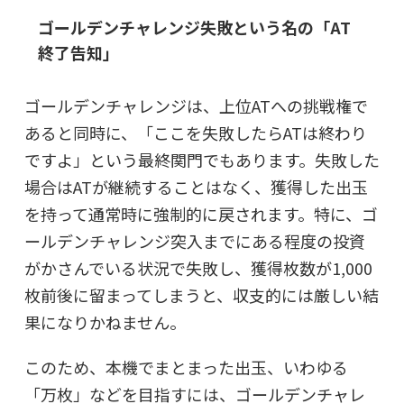
ゴールデンチャレンジ失敗という名の「AT
終了告知」
ゴールデンチャレンジは、上位ATへの挑戦権で
あると同時に、「ここを失敗したらATは終わり
ですよ」という最終関門でもあります。失敗した
場合はATが継続することはなく、獲得した出玉
を持って通常時に強制的に戻されます。特に、ゴ
ールデンチャレンジ突入までにある程度の投資
がかさんでいる状況で失敗し、獲得枚数が1,000
枚前後に留まってしまうと、収支的には厳しい結
果になりかねません。
このため、本機でまとまった出玉、いわゆる
「万枚」などを目指すには、
ゴールデンチャレ