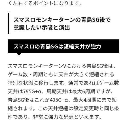
く左右するポイントになります。
スマスロモンキーターンの青島SG後で
意識したい示唆と演出
スマスロの青島SGは短縮天井が強力
スマスロモンキーターンVにおける青島SG後は、
ゲーム数・周期ともに天井が大きく短縮される
特別な状態に移行します。通常であればゲーム数
天井は795G+α、周期天井は最大6周期ですが、
青島SG後はこれが495G+α、最大4周期にまで短
縮されます。この天井短縮は設定変更時と同じ条
件であり、非常に強力な恩恵といえます。