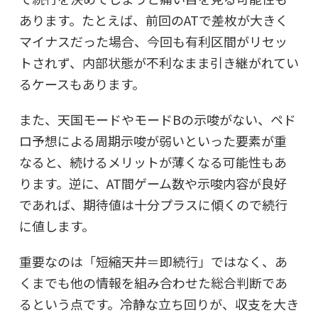
あります。たとえば、前回のATで差枚が大きく
マイナスだった場合、今回も有利区間がリセッ
トされず、内部状態が不利なまま引き継がれてい
るケースもあります。
また、天国モードやモードBの示唆がない、ペド
ロ予想による周期示唆が弱いといった要素が重
なると、続けるメリットが薄くなる可能性もあ
ります。逆に、AT間ゲーム数や示唆内容が良好
であれば、期待値は十分プラスに傾くので続行
に値します。
重要なのは「短縮天井＝即続行」ではなく、あ
くまでも他の情報を組み合わせた総合判断であ
るという点です。冷静な立ち回りが、収支を大き