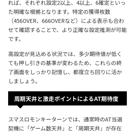
れば、それぞれ設定2以上、4以上、6確定といっ
た明確な根拠となります。特定の獲得枚数
（456OVER、666OVERなど）による表示も合わ
せて確認することで、より正確な設定推測が可能
です。
高設定が見込める状況では、多少期待値が低く
ても押し引きの基準が変わるため、これらの終
了画面をしっかり記憶し、都度立ち回りに活か
しましょう。
周期天井と激走ポイントによるAT期待度
スマスロモンキーターンでは、通常時のAT当選
契機に「ゲーム数天井」と「周期天井」が存在