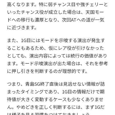
高くなります。特に弱チャンス目や強チェリーと
いったチャンス役が成立した場合は、天国モー
ドへの移行も濃厚となり、次回ATへの道が一気
に近づきます。
また、1G目にはモードを示唆する演出が発生す
ることもあるため、仮にレア役が引けなかった
としても、演出内容によっては続行の価値があり
ます。モード示唆演出が出た場合は、それを参考
に押し引きを判断するのが理想的です。
つまり、青島SG終了直後は見逃せない情報が詰
まったタイミングであり、1G目の情報だけで期
待値が大きく変動するケースも少なくありませ
ん。やめどきを正しく判断するには、まず1Gだ
け様子を見る習慣をつけておきましょう。