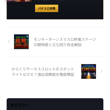
パチスロ攻略
モンキーターンスマスロ終電ステージ
の期待度と立ち回り完全解説
からくりサーカススロットのスポット
ライトはガセ？演出信頼度を徹底検証
カテゴリー