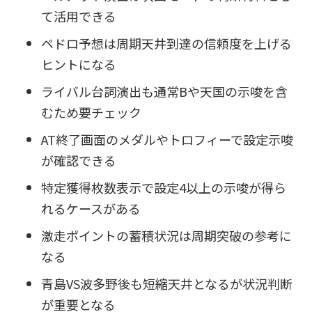
て活用できる
ペドロ予想は周期天井到達の信頼度を上げる
ヒントになる
ライバル台詞演出も通常Bや天国の示唆を含
むため要チェック
AT終了画面のメダルやトロフィーで設定示唆
が確認できる
特定獲得枚数表示で設定4以上の示唆が得ら
れるケースがある
激走ポイントの蓄積状況は周期突破の参考に
なる
青島VS波多野後も短縮天井となるが状況判断
が重要となる