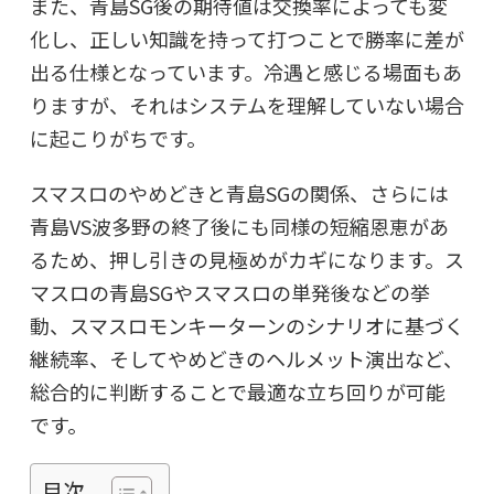
また、青島SG後の期待値は交換率によっても変
化し、正しい知識を持って打つことで勝率に差が
出る仕様となっています。冷遇と感じる場面もあ
りますが、それはシステムを理解していない場合
に起こりがちです。
スマスロのやめどきと青島SGの関係、さらには
青島VS波多野の終了後にも同様の短縮恩恵があ
るため、押し引きの見極めがカギになります。ス
マスロの青島SGやスマスロの単発後などの挙
動、スマスロモンキーターンのシナリオに基づく
継続率、そしてやめどきのヘルメット演出など、
総合的に判断することで最適な立ち回りが可能
です。
目次