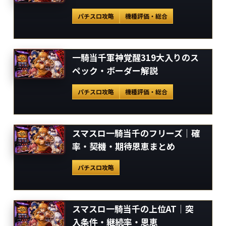
パチスロ攻略
機種評価・総合
一騎当千軍神覚醒319大入りのス
ペック・ボーダー解説
パチスロ攻略
機種評価・総合
スマスロ一騎当千のフリーズ｜確
率・契機・期待恩恵まとめ
パチスロ攻略
スマスロ一騎当千の上位AT｜突
入条件・継続率・恩恵