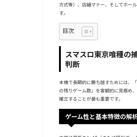
方式等）、店舗マナー、そしてホール
す。
目次
スマスロ東京喰種の
判断
本機で長期的に勝ち越すためには、「
の残りゲーム数」を客観的に見極め、
確立することが最も重要です。
ゲーム性と基本特徴の解