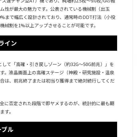
ス連チャン型AT）機であり、純増約2.5枚〜9.0枚/Gの軽
ム性が最大の魅力です。公表されている機械割（出玉
14.9%まで幅広く設計されており、通常時のDDT打法（小役
機械割を1%以上アップさせることが可能です。
時ライン
として「高確・引き戻しゾーン（約32G〜50G前兆）」を
す。液晶画面上の高確ステージ（神殿・研究施設・温泉
合は、前兆終了または初当り獲得まで絶対続行してくだ
全に否定された段階で即ヤメするのが、統計的に最も期
ます。
ーブル