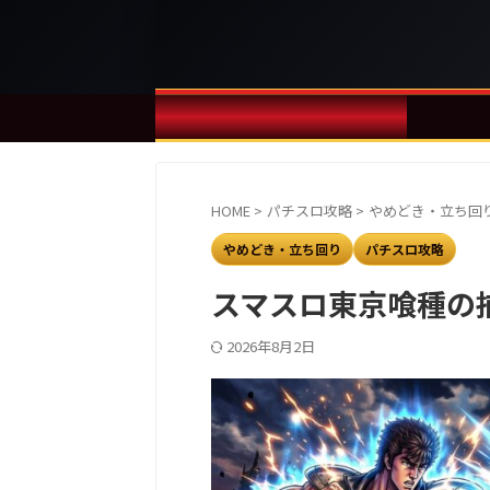
HOME
>
パチスロ攻略
>
やめどき・立ち回
やめどき・立ち回り
パチスロ攻略
スマスロ東京喰種の
2026年8月2日