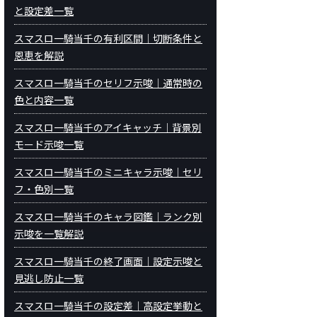
と設定差一覧
スマスロ一騎当千の有利区間｜切断条件と
恩恵を解説
スマスロ一騎当千のセリフ示唆｜通常時の
色と内容一覧
スマスロ一騎当千のアイキャッチ｜背景別
モード示唆一覧
スマスロ一騎当千のミニキャラ示唆｜セリ
フ・色別一覧
スマスロ一騎当千のキャラ図鑑｜ランク別
示唆を一覧解説
スマスロ一騎当千の終了画面｜設定示唆と
見逃し防止一覧
スマスロ一騎当千の設定差｜高設定挙動と