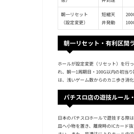
朝一リセット
短縮天
20
（設定変更）
井発動
10
朝一リセット・有利区間
ホールが設定変更（リセット）を行っ
れ、朝一1周期目・100G以内の初
は、浅いゲーム数からのカニ歩き消化
パチスロ店の遊技ルール
日本のパチスロホールで遊技する際は
皿へ小物を置き、離席時のICカード
さい。また、風適法によりホール内で