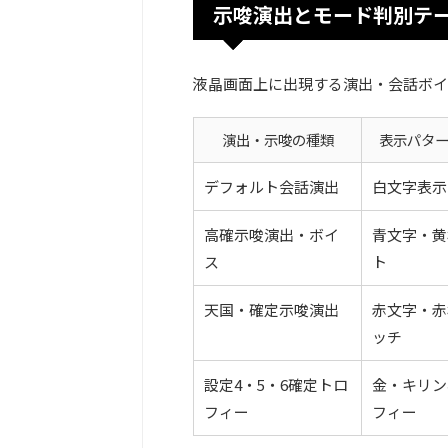
示唆演出とモード判別テ
液晶画面上に出現する演出・会話ボイ
演出・示唆の種類
表示パタ
デフォルト会話演出
白文字表示
高確示唆演出・ボイ
青文字・黄
ス
ト
天国・確定示唆演出
赤文字・赤
ッチ
設定4・5・6確定トロ
金・キリン
フィー
フィー