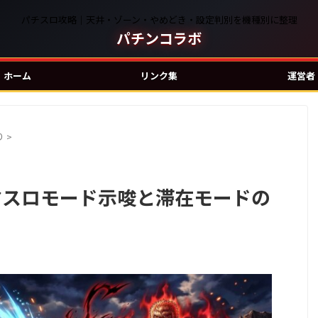
パチスロ攻略｜天井・ゾーン・やめどき・設定判別を機種別に整理
パチンコラボ
ホーム
リンク集
運営者
り
>
マスロモード示唆と滞在モードの