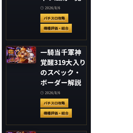
2026/8/6
パチスロ攻略
機種評価・総合
一騎当千軍神
覚醒319大入り
のスペック・
ボーダー解説
2026/8/6
パチスロ攻略
機種評価・総合