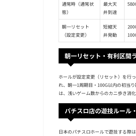
通常時（通常状
最大天
58
態）
井到達
朝一リセット
短縮天
20
（設定変更）
井発動
10
朝一リセット・有利区間
ホールが設定変更（リセット）を行っ
れ、朝一1周期目・100G以内の初
は、浅いゲーム数からのカニ歩き消化
パチスロ店の遊技ルール
日本のパチスロホールで遊技する際は