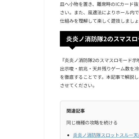
皿へ小物を置き、離席時のICカード
さい。また、風適法によりホール内で
仕組みを理解して楽しく遊技しましょ
炎炎ノ消防隊2のスマスロ
『炎炎ノ消防隊2のスマスロモード示
出示唆・前兆・天井残りゲーム数を冷
を徹底することです。本記事で解説し
させてください。
関連記事
同じ機種の攻略を続ける
炎炎ノ消防隊スロットスルー天