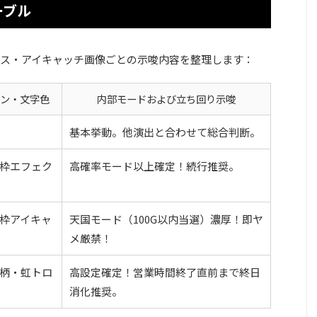
ーブル
ス・アイキャッチ画像ごとの示唆内容を整理します：
ーン・文字色
内部モードおよび立ち回り示唆
基本挙動。他演出と合わせて総合判断。
枠エフェク
高確率モード以上確定！続行推奨。
枠アイキャ
天国モード（100G以内当選）濃厚！即ヤ
メ厳禁！
柄・虹トロ
高設定確定！営業時間終了直前まで終日
消化推奨。