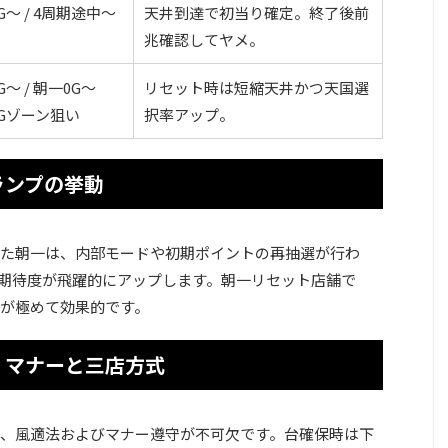
0G〜 / 4周期途中〜
天井到達で初当り確定。終了後前
兆確認してヤメ。
0G〜 / 朝一0G〜
リセット時は短縮天井かつ天国選
0Gゾーン狙い
択率アップ。
ランプの挙動
た朝一は、内部モードや初期ポイントの再抽選が行わ
当り期待度が飛躍的にアップします。朝一リセット店舗で
が極めて効果的です。
・マナーと三店方式
、風適法およびマナー遵守が不可欠です。台確保時は下