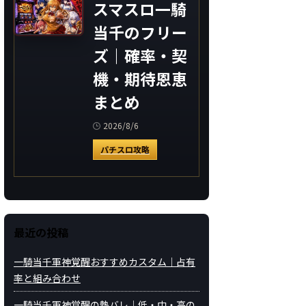
スマスロ一騎
当千のフリー
ズ｜確率・契
機・期待恩恵
まとめ
2026/8/6
パチスロ攻略
最近の投稿
一騎当千軍神覚醒おすすめカスタム｜占有
率と組み合わせ
一騎当千軍神覚醒の熱バレ｜低・中・高の