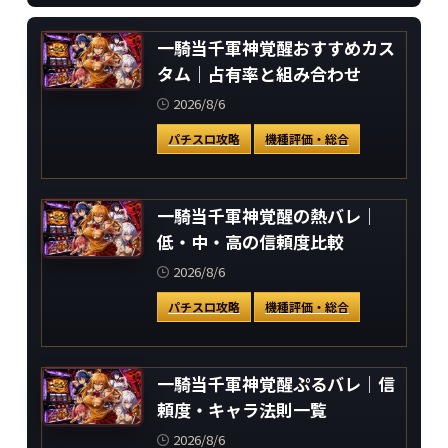
一騎当千軍神覚醒おすすめカス
タム｜占有率と組み合わせ
2026/8/6
パチスロ攻略
機種評価・総合
一騎当千軍神覚醒の熱バレ｜
低・中・高の信頼度比較
2026/8/6
パチスロ攻略
機種評価・総合
一騎当千軍神覚醒ぷるバレ｜信
頼度・キャラ法則一覧
2026/8/6