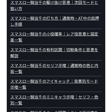
スマスロ一騎当千の駆け抜け恩恵｜次回モードと
狙い方
スマスロ一騎当千の打ち方｜通常時・AT中の目押
し手順
スマスロ一騎当千の小役確率｜レア役恩恵と設定
差一覧
スマスロ一騎当千の有利区間｜切断条件と恩恵を
解説
スマスロ一騎当千のセリフ示唆｜通常時の色と内
容一覧
スマスロ一騎当千のアイキャッチ｜背景別モード
示唆一覧
スマスロ一騎当千のミニキャラ示唆｜セリフ・色
別一覧