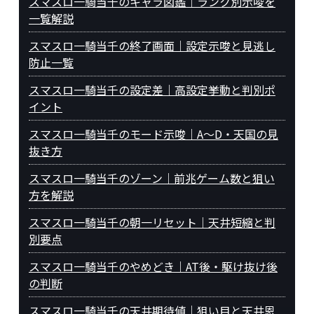
スマスロ一騎当千のキャラ図鑑｜ランク別示唆を
一覧解説
スマスロ一騎当千の終了画面｜設定示唆と見逃し
防止一覧
スマスロ一騎当千の設定差｜高設定挙動と判別ポ
イント
スマスロ一騎当千のモード示唆｜A～D・天国の見
抜き方
スマスロ一騎当千のゾーン｜前兆ゲーム数と狙い
方を解説
スマスロ一騎当千の朝一リセット｜天井短縮と判
別要点
スマスロ一騎当千のやめどき｜AT後・駆け抜け後
の判断
スマスロ一騎当千の天井期待値｜狙い目と天井恩