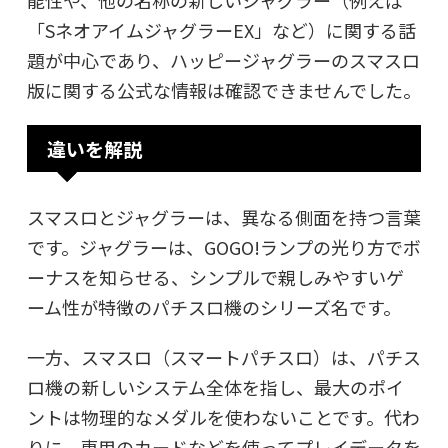
能性や、他の名称の新しいジャグラー（例えば
「SネオアイムジャグラーEX」など）に関する話
題が中心であり、ハッピージャグラーのスマスロ
版に関する公式な情報は確認できませんでした。
違いを解説
スマスロとジャグラーは、異なる側面を持つ言葉
です。ジャグラーは、GOGO!ランプの光り方でボ
ーナスを知らせる、シンプルで親しみやすいゲ
ーム性が特徴のパチスロ機のシリーズ名です。
一方、スマスロ（スマートパチスロ）は、パチス
ロ機の新しいシステム全体を指し、最大のポイ
ントは物理的なメダルを使わないことです。代わ
りに、専用のカードなどを使ってプレイデータを