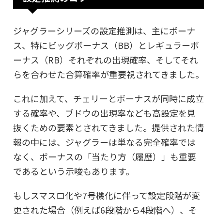
ジャグラーシリーズの設定推測は、主にボーナ
ス、特にビッグボーナス（BB）とレギュラーボ
ーナス（RB）それぞれの出現確率、そしてそれ
らを合わせた合算確率が重要視されてきました。
これに加えて、チェリーとボーナスが同時に成立
する確率や、ブドウの出現率なども高設定を見
抜くための要素とされてきました。提供された情
報の中には、ジャグラーは単なる完全確率では
なく、ボーナスの「当たり方（履歴）」も重要
であるという示唆もあります。
もしスマスロ化や7号機化に伴って設定段階が変
更された場合（例えば6段階から4段階へ）、そ