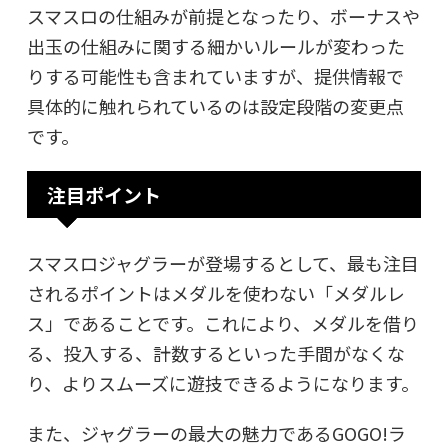
スマスロの仕組みが前提となったり、ボーナスや
出玉の仕組みに関する細かいルールが変わった
りする可能性も含まれていますが、提供情報で
具体的に触れられているのは設定段階の変更点
です。
注目ポイント
スマスロジャグラーが登場するとして、最も注目
されるポイントはメダルを使わない「メダルレ
ス」であることです。これにより、メダルを借り
る、投入する、計数するといった手間がなくな
り、よりスムーズに遊技できるようになります。
また、ジャグラーの最大の魅力であるGOGO!ラ