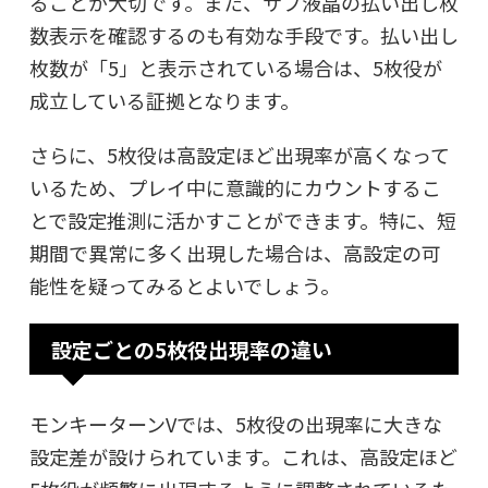
ることが大切です。また、サブ液晶の払い出し枚
数表示を確認するのも有効な手段です。払い出し
枚数が「5」と表示されている場合は、5枚役が
成立している証拠となります。
さらに、5枚役は高設定ほど出現率が高くなって
いるため、プレイ中に意識的にカウントするこ
とで設定推測に活かすことができます。特に、短
期間で異常に多く出現した場合は、高設定の可
能性を疑ってみるとよいでしょう。
設定ごとの5枚役出現率の違い
モンキーターンVでは、5枚役の出現率に大きな
設定差が設けられています。これは、高設定ほど