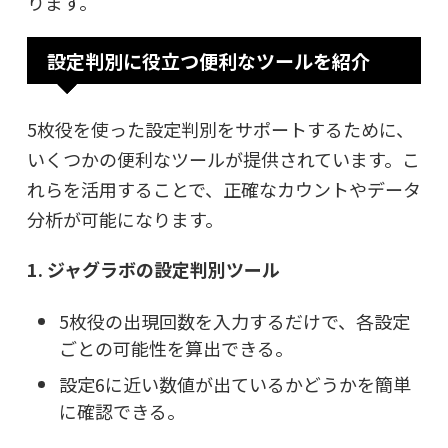
ります。
設定判別に役立つ便利なツールを紹介
5枚役を使った設定判別をサポートするために、
いくつかの便利なツールが提供されています。こ
れらを活用することで、正確なカウントやデータ
分析が可能になります。
1. ジャグラボの設定判別ツール
5枚役の出現回数を入力するだけで、各設定
ごとの可能性を算出できる。
設定6に近い数値が出ているかどうかを簡単
に確認できる。