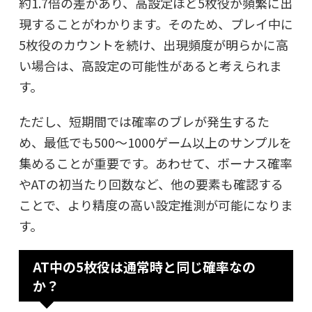
約1.7倍の差があり、高設定ほど5枚役が頻繁に出
現することがわかります。そのため、プレイ中に
5枚役のカウントを続け、出現頻度が明らかに高
い場合は、高設定の可能性があると考えられま
す。
ただし、短期間では確率のブレが発生するた
め、最低でも500～1000ゲーム以上のサンプルを
集めることが重要です。あわせて、ボーナス確率
やATの初当たり回数など、他の要素も確認する
ことで、より精度の高い設定推測が可能になりま
す。
AT中の5枚役は通常時と同じ確率なの
か？