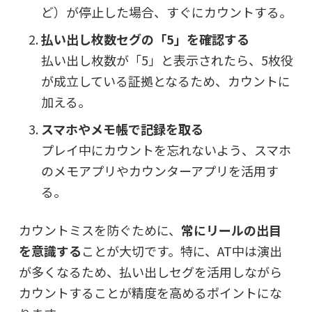
ど）が停止した場合、すぐにカウントする。
払い出し枚数セグの「5」を確認する
払い出し枚数が「5」と表示されたら、5枚役
が成立している証拠となるため、カウントに
加える。
スマホやメモ帳で記録を取る
プレイ中にカウントを忘れないよう、スマホ
のメモアプリやカウンターアプリを活用す
る。
カウントミスを防ぐために、
常にリールの出目
を意識する
ことが大切です。特に、AT中は演出
が多くなるため、払い出しセグを活用しながら
カウントすることが精度を高めるポイントにな