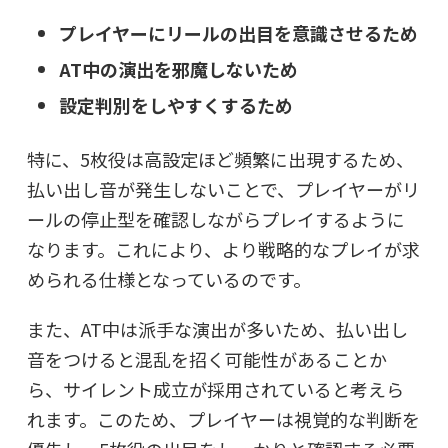
プレイヤーにリールの出目を意識させるため
AT中の演出を邪魔しないため
設定判別をしやすくするため
特に、5枚役は高設定ほど頻繁に出現するため、
払い出し音が発生しないことで、プレイヤーがリ
ールの停止型を確認しながらプレイするように
なります。これにより、より戦略的なプレイが求
められる仕様となっているのです。
また、AT中は派手な演出が多いため、払い出し
音をつけると混乱を招く可能性があることか
ら、サイレント成立が採用されていると考えら
れます。このため、プレイヤーは視覚的な判断を