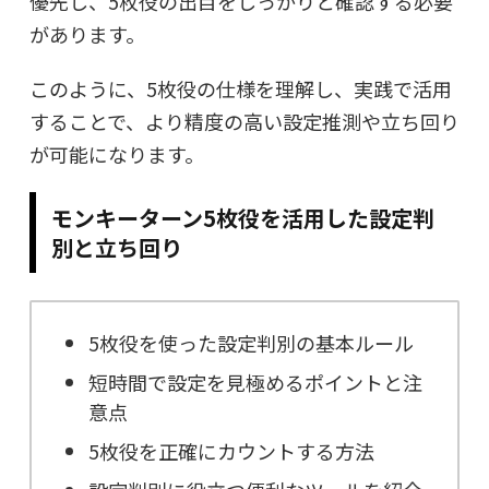
優先し、5枚役の出目をしっかりと確認する必要
があります。
このように、5枚役の仕様を理解し、実践で活用
することで、より精度の高い設定推測や立ち回り
が可能になります。
モンキーターン5枚役を活用した設定判
別と立ち回り
5枚役を使った設定判別の基本ルール
短時間で設定を見極めるポイントと注
意点
5枚役を正確にカウントする方法