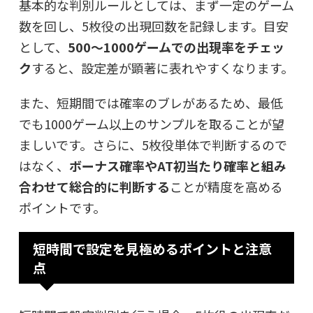
基本的な判別ルールとしては、まず一定のゲーム
数を回し、5枚役の出現回数を記録します。目安
として、
500～1000ゲームでの出現率をチェッ
ク
すると、設定差が顕著に表れやすくなります。
また、短期間では確率のブレがあるため、最低
でも1000ゲーム以上のサンプルを取ることが望
ましいです。さらに、5枚役単体で判断するので
はなく、
ボーナス確率やAT初当たり確率と組み
合わせて総合的に判断する
ことが精度を高める
ポイントです。
短時間で設定を見極めるポイントと注意
点