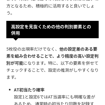
方となるため、積極的に活用すると良いでしょ
う。
高設定を見抜くための他の判別要素との
併用
5枚役の出現率だけでなく、
他の設定差のある要
素を組み合わせることで、より精度の高い設定判
別が可能
になります。特に、以下の要素を併せて
チェックすることで、設定の推測がしやすくなり
ます。
AT初当たり確率
設定1と設定6ではAT当選率にも明確な差が
あるため、通常時の初当たり回数を記録す