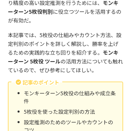
り精度の高い設定推測を行うためには、
モンキ
ーターン5枚役判別
に役立つツールを活用するの
が有効だ。
本記事では、5枚役の仕組みやカウント方法、設
定判別のポイントを詳しく解説し、勝率を上げ
るための実践的な立ち回りを紹介する。
モンキ
ーターン 5枚役 ツール
の活用方法についても触れ
ているので、ぜひ参考にしてほしい。
記事のポイント
モンキーターン5枚役の仕組みや成立条
件
5枚役を使った設定判別の方法
設定推測のためのツールやカウントの
コツ