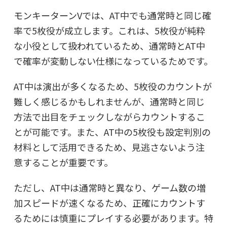
モンキーターンVでは、AT中でも通常時と同じ確
率で5枚役が成立します。これは、5枚役が純粋
な小役として扱われているため、通常時とAT中
で確率が変動しない仕様になっているためです。
AT中は演出が多くなるため、5枚役のカウントが
難しく感じるかもしれませんが、通常時と同じ
方法で出目をチェックしながらカウントするこ
とが可能です。また、AT中の5枚役も設定判別の
材料として活用できるため、見逃さないよう注
意することが重要です。
ただし、AT中は通常時と異なり、ゲーム数の増
加スピードが速くなるため、正確にカウントす
るためには慎重にプレイする必要があります。特