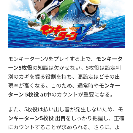
モンキーターンVをプレイする上で、
モンキータ
ーン5枚役
の知識は欠かせない。5枚役は設定判
別のカギを握る役割を持ち、高設定ほどその出
現率が高くなる。このため、通常時や
モンキー
ターン 5枚役 at中
のカウントが重要になる。
また、5枚役は払い出し音が発生しないため、
モ
ンキーターン5枚役 出目
をしっかり把握し、正確
にカウントすることが求められる。さらに、よ