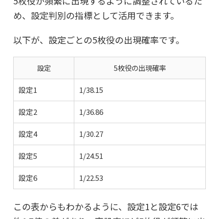
5枚役が頻繁に出現するように調整されているた
め、設定判別の指標として活用できます。
以下が、設定ごとの5枚役の出現確率です。
設定
5枚役の出現確率
設定1
1/38.15
設定2
1/36.86
設定4
1/30.27
設定5
1/24.51
設定6
1/22.53
この表からもわかるように、設定1と設定6では