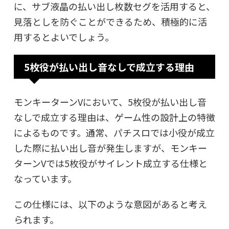
に、サブ液晶の払い出し枚数セグを活用すると、
見落としを防ぐことができるため、積極的に活
用するとよいでしょう。
5枚役が払い出し音なしで成立する理由
モンキーターンVにおいて、5枚役が払い出し音
なしで成立する理由は、ゲーム性の設計上の特徴
によるものです。通常、パチスロでは小役が成立
した際に払い出し音が発生しますが、モンキー
ターンVでは5枚役がサイレント成立する仕様と
なっています。
この仕様には、以下のような意図があると考え
られます。