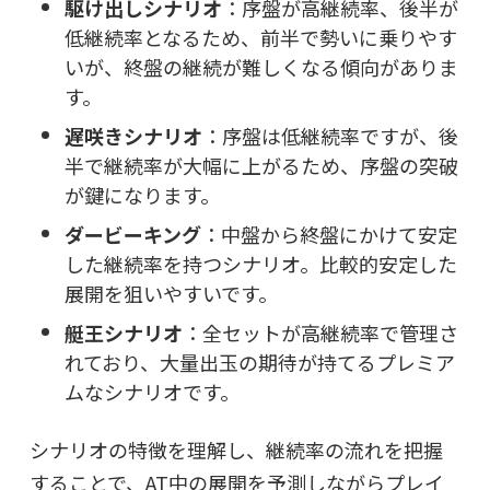
駆け出しシナリオ
：序盤が高継続率、後半が
低継続率となるため、前半で勢いに乗りやす
いが、終盤の継続が難しくなる傾向がありま
す。
遅咲きシナリオ
：序盤は低継続率ですが、後
半で継続率が大幅に上がるため、序盤の突破
が鍵になります。
ダービーキング
：中盤から終盤にかけて安定
した継続率を持つシナリオ。比較的安定した
展開を狙いやすいです。
艇王シナリオ
：全セットが高継続率で管理さ
れており、大量出玉の期待が持てるプレミア
ムなシナリオです。
シナリオの特徴を理解し、継続率の流れを把握
することで、AT中の展開を予測しながらプレイ