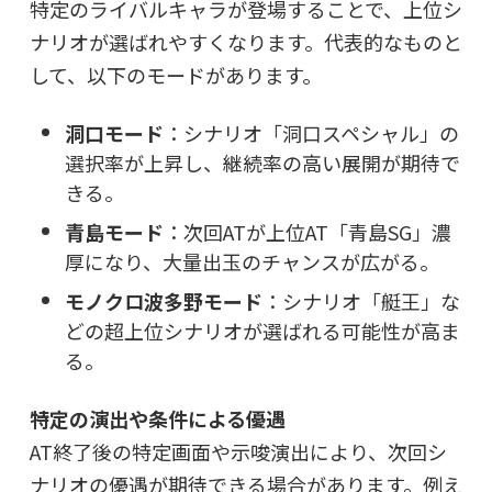
特定のライバルキャラが登場することで、上位シ
ナリオが選ばれやすくなります。代表的なものと
して、以下のモードがあります。
洞口モード
：シナリオ「洞口スペシャル」の
選択率が上昇し、継続率の高い展開が期待で
きる。
青島モード
：次回ATが上位AT「青島SG」濃
厚になり、大量出玉のチャンスが広がる。
モノクロ波多野モード
：シナリオ「艇王」な
どの超上位シナリオが選ばれる可能性が高ま
る。
特定の演出や条件による優遇
AT終了後の特定画面や示唆演出により、次回シ
ナリオの優遇が期待できる場合があります。例え