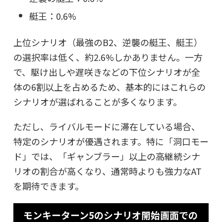
艇王：0.6%
上位シナリオ（最強のB2、逆襲の艇王、艇王）
の選択率は低く、約2.6%しかありません。一方
で、駆け出しや遅咲きなどの下位シナリオが全
体の6割以上を占めるため、基本的にはこれらの
シナリオが選ばれることが多くなります。
ただし、ライバルモードに滞在している場合、
特定のシナリオが優遇されます。特に「洞口モー
ド」では、「ギャンブラー」以上の高継続シナ
リオの割合が高くなり、通常時よりも強力なAT
を期待できます。
モンキーターン5のシナリオ開始画面での