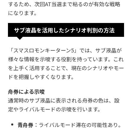
するため、次回AT当選まで粘るのが有効な戦略
になります。
サブ液晶を活用したシナリオ判別の方法
「スマスロモンキーターン5」では、サブ液晶が
様々な情報を示唆する役割を持っています。これ
を上手く活用することで、現在のシナリオやモー
ドを把握しやすくなります。
舟券による示唆
通常時のサブ液晶に表示される舟券の色は、設
定やライバルモードの示唆を行います。
青舟券
：ライバルモード滞在の可能性あり。