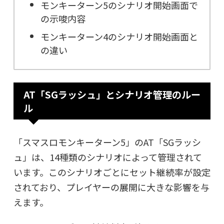
モンキーターン5のシナリオ開始画面で
の示唆内容
モンキーターン4のシナリオ開始画面と
の違い
AT「SGラッシュ」とシナリオ管理のルー
ル
「スマスロモンキーターン5」のAT「SGラッシ
ュ」は、14種類のシナリオによって管理されて
います。このシナリオごとにセット継続率が設定
されており、プレイヤーの展開に大きな影響を与
えます。