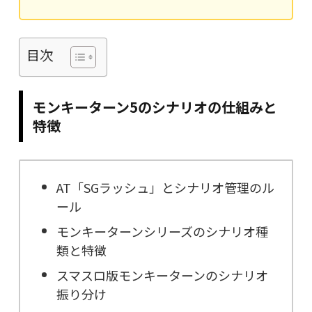
目次
モンキーターン5のシナリオの仕組みと
特徴
AT「SGラッシュ」とシナリオ管理のル
ール
モンキーターンシリーズのシナリオ種
類と特徴
スマスロ版モンキーターンのシナリオ
振り分け