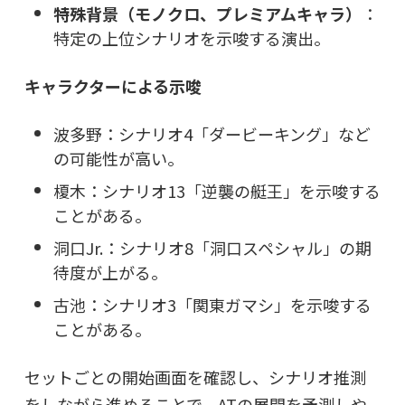
特殊背景（モノクロ、プレミアムキャラ）
：
特定の上位シナリオを示唆する演出。
キャラクターによる示唆
波多野：シナリオ4「ダービーキング」など
の可能性が高い。
榎木：シナリオ13「逆襲の艇王」を示唆する
ことがある。
洞口Jr.：シナリオ8「洞口スペシャル」の期
待度が上がる。
古池：シナリオ3「関東ガマシ」を示唆する
ことがある。
セットごとの開始画面を確認し、シナリオ推測
をしながら進めることで、ATの展開を予測しや