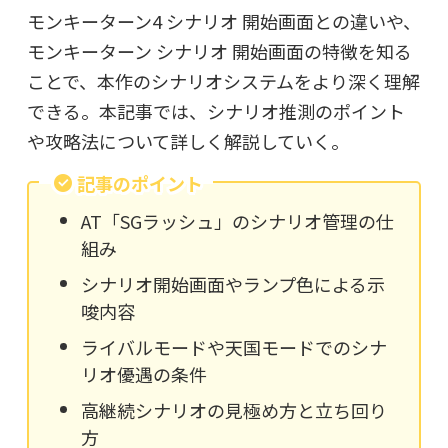
モンキーターン4 シナリオ 開始画面との違いや、
モンキーターン シナリオ 開始画面の特徴を知る
ことで、本作のシナリオシステムをより深く理解
できる。本記事では、シナリオ推測のポイント
や攻略法について詳しく解説していく。
記事のポイント
AT「SGラッシュ」のシナリオ管理の仕
組み
シナリオ開始画面やランプ色による示
唆内容
ライバルモードや天国モードでのシナ
リオ優遇の条件
高継続シナリオの見極め方と立ち回り
方