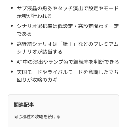
サブ液晶の舟券やタッチ演出で設定やモード
示唆が行われる
シナリオ選択率は低設定・高設定問わず一定
である
高継続シナリオは「艇王」などのプレミアム
シナリオが該当する
AT中の演出やランプ色で継続率を判断できる
天国モードやライバルモードを意識した立ち
回りが攻略のカギ
関連記事
同じ機種の攻略を続ける