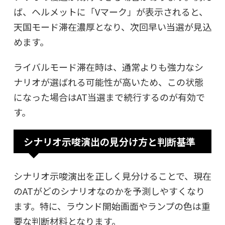
ば、ヘルメットに「Vマーク」が表示されると、
天国モード滞在濃厚となり、次回早い当選が見込
めます。
ライバルモード滞在時は、通常よりも強力なシ
ナリオが選ばれる可能性が高いため、この状態
になった場合はAT当選まで続行するのが有効で
す。
シナリオ示唆演出の見分け方と判断基準
シナリオ示唆演出を正しく見分けることで、現在
のATがどのシナリオなのかを予測しやすくなり
ます。特に、ラウンド開始画面やランプの色は重
要な判断材料となります。