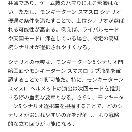
共通であり、ゲーム数のハマりによる影響はな
い。ただし、モンキーターン スマスロ シナリオ
優遇の条件を満たすことで、上位シナリオが選ば
れる可能性が高まる。例えば、ライバルモード
や天国モードに滞在している場合、特定の高継
続シナリオが選択されやすくなる。
シナリオの示唆は、モンキーターン5 シナリオ開
始画面やモンキーターン スマスロ サブ液晶を確
認することで判断可能だ。特に、モンキーターン
スマスロ ヘルメットの演出は次回モードを推測
する際の重要な要素となる。さらに、モンキータ
ーン5 シナリオ選択率を把握することで、どのシ
ナリオが選ばれやすいのかを理解し、より戦略
的な立ち回りが可能になる。